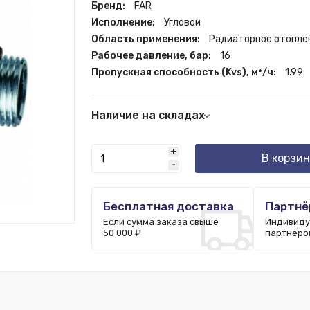
Бренд:
FAR
Исполнение:
Угловой
Область применения:
Радиаторное отопле
Рабочее давление, бар:
16
Пропускная способность (Kvs), м³/ч:
1.99
Наличие на складах
Краснодар:
25 шт.
+
Москва:
91 шт.
В корзин
-
Ростов-на-Дону:
2 шт.
Бесплатная доставка
Партнё
Если сумма заказа свыше
Индивиду
50 000 ₽
партнёро