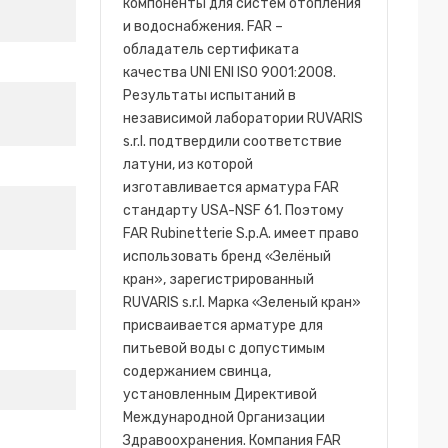
компоненты для систем отопления
и водоснабжения. FAR –
обладатель сертификата
качества UNI ENI ISO 9001:2008.
Результаты испытаний в
независимой лаборатории RUVARIS
s.r.l. подтвердили соответствие
латуни, из которой
изготавливается арматура FAR
стандарту USA-NSF 61. Поэтому
FAR Rubinetterie S.p.A. имеет право
использовать бренд «Зелёный
кран», зарегистрированный
RUVARIS s.r.l. Марка «Зеленый кран»
присваивается арматуре для
питьевой воды с допустимым
содержанием свинца,
установленным Директивой
Международной Организации
Здравоохранения. Компания FAR