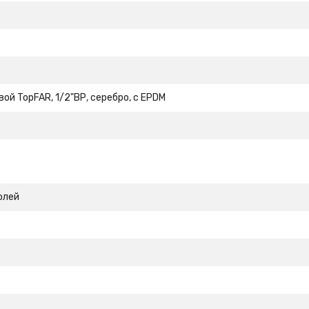
ой TopFAR, 1/2"ВР, серебро, с EPDM
олей