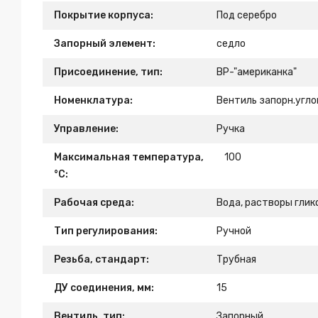
Покрытие корпуса:
Под серебро
Запорный элемент:
седло
Присоединение, тип:
ВР-"американка"
Номенклатура:
Вентиль запорн.углов
Управление:
Ручка
Максимальная температура,
100
°С:
Рабочая среда:
Вода, растворы глик
Тип регулирования:
Ручной
Резьба, стандарт:
Трубная
ДУ соединения, мм:
15
Вентиль, тип:
Запорный