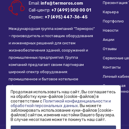
Презентация
Email:
info@termoros.com
Call-центр:
+7 (499) 500 00 01
Карьера
Сервис:
+7 (495) 447-36-45
Портфолио
Международная группа компаний “Терморос”
Новости
– производитель и поставщик оборудования
Акции
и инженерных решений для систем
Отзывы
жизнеобеспечения зданий, сооружений и
промышленных предприятий. Группа
Сервисные ц
компаний предлагает своим партнерам
Контакты
широкий спектр оборудования:
Личный кабин
промышленное и бытовое котельное
Социальная
оборудование, системы отопления,
ответственно
Продолжая использовать наш сайт, Вы соглашаетесь
водоснабжения, водоподготовки и другие
на обработку куки-файлов (cookie-файлов) в
инженерные системы.
соответствии с
Политикой конфиденциальности и
обработкой персональных данных
. Вы можете
заблокировать использование куки-файлов (cookie-
файлов) сайтом, изменив настойки Вашего браузера.
В случае несогласия можете покинуть наш сайт.