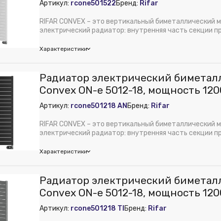
Артикул:
rcone501522
Бренд:
Rifar
м):
550
м):
1760
RIFAR CONVEX – это вертикальный биметаллический 
электрический радиатор: внутренняя часть секции п
с...
Характеристики
r
Радиатор электрический биметал
м):
77
Convex ON-e 5012-18, мощность 120
 из публикации на веб-витрине mag1c:
Нет
DB703, Rifar
Артикул:
rcone501218 AN
Бренд:
Rifar
м):
550
м):
1760
RIFAR CONVEX – это вертикальный биметаллический 
электрический радиатор: внутренняя часть секции п
с...
Характеристики
r
Радиатор электрический биметал
м):
77
Convex ON-e 5012-18, мощность 1200
 из публикации на веб-витрине mag1c:
Нет
Rifar
Артикул:
rcone501218 TI
Бренд:
Rifar
м):
550