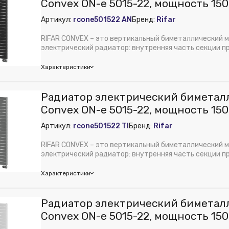
Convex ON-e 5015-22, мощность 150
DB703, Rifar
Артикул:
rcone501522 AN
Бренд:
Rifar
RIFAR CONVEX – это вертикальный биметаллический 
электрический радиатор: внутренняя часть секции п
с...
Характеристики
r
Радиатор электрический биметал
м):
77
Convex ON-e 5015-22, мощность 150
 из публикации на веб-витрине mag1c:
Нет
Rifar
Артикул:
rcone501522 TI
Бренд:
Rifar
м):
550
м):
1760
RIFAR CONVEX – это вертикальный биметаллический 
электрический радиатор: внутренняя часть секции п
с...
Характеристики
r
Радиатор электрический биметал
м):
77
Convex ON-e 5015-22, мощность 1500
 из публикации на веб-витрине mag1c:
Нет
Rifar