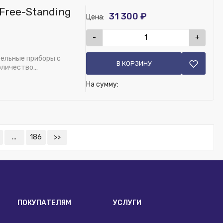
Free-Standing
31 300 ₽
Цена:
-
+
ельные приборы с
В КОРЗИНУ
 W13 RAL9016
оличество
На сумму:
...
186
>>
ПОКУПАТЕЛЯМ
УСЛУГИ