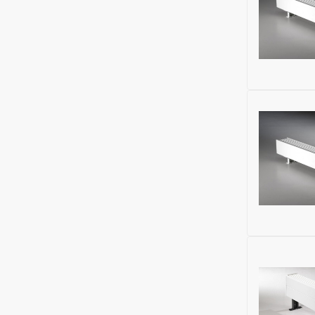
Наименова
Ширина (м
Теплоотдач
Высота (м
Гарантия:
Модельный
Дренажны
Тип конве
Исключить
Тип тепло
Номенклат
Межосевое
Бренд:
Jag
Материал 
Подключе
Глубина (м
Монтажны
Максималь
Напряжени
Тип ножек
Максималь
Наименова
Модель:
Mi
Объем теп
Теплоотдач
Ширина (м
Материал 
Гарантия:
Высота (м
Наличие в
Дренажны
Модельный
Цвет кожу
Исключить
Тип конве
Материал 
Тип тепло
Бренд:
Jag
Монтажны
Межосевое
Глубина (м
Тип ножек
Подключе
Напряжени
Модель:
Mi
Максималь
Наименова
Ширина (м
Максималь