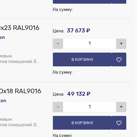
На сумму:
T10 _цвет 133 (складская программа)
0х23 RAL9016
37 673 ₽
Цена:
on
-
+
ниевым
В КОРЗИНУ
пов помещений. В
На сумму:
0х18 RAL9016
49 132 ₽
Цена:
kon
-
+
3 L110 W23 RAL9016
ниевым
В КОРЗИНУ
пов помещений. В
На сумму: