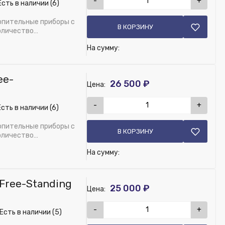
-
+
сть в наличии (6)
T10, цвет 133 (складская программа)
опительные приборы с
В КОРЗИНУ
оличество
На сумму:
T10 _цвет 133 (складская программа)
ee-
26 500 ₽
Цена:
-
+
сть в наличии (6)
T10, цвет 133 (складская программа)
опительные приборы с
В КОРЗИНУ
оличество
На сумму:
Free-Standing
25 000 ₽
Цена:
-
+
Есть в наличии (5)
T10, цвет 133 (складская программа)