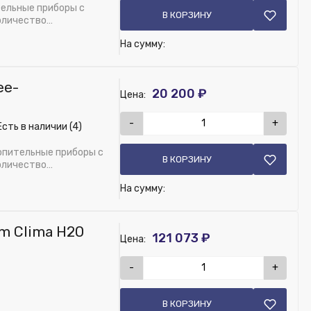
ельные приборы с
В КОРЗИНУ
оличество
На сумму:
ee-
20 200 ₽
Цена:
-
+
сть в наличии (4)
опительные приборы с
В КОРЗИНУ
оличество
На сумму:
40 T10_цвет 101 (складская программа)
m Clima H20
121 073 ₽
Цена:
-
+
T10, цвет 133 (складская программа)
В КОРЗИНУ