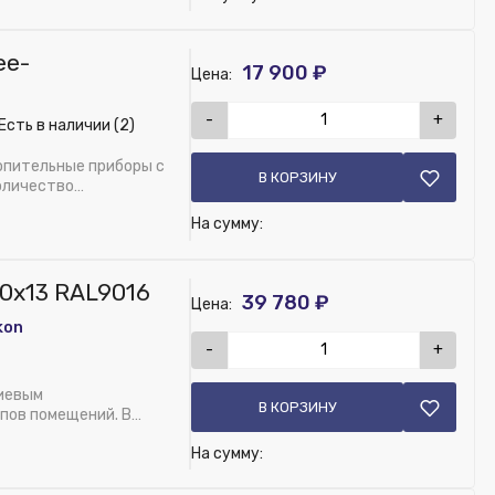
ee-
17 900 ₽
Цена:
-
+
Есть в наличии (2)
8 L160 W18 RAL9016
опительные приборы с
В КОРЗИНУ
оличество
На сумму:
0х13 RAL9016
39 780 ₽
Цена:
kon
-
+
T10, цвет 133 (складская программа)
ниевым
В КОРЗИНУ
пов помещений. В
На сумму:
 T10 _цвет 133 (складская программа)