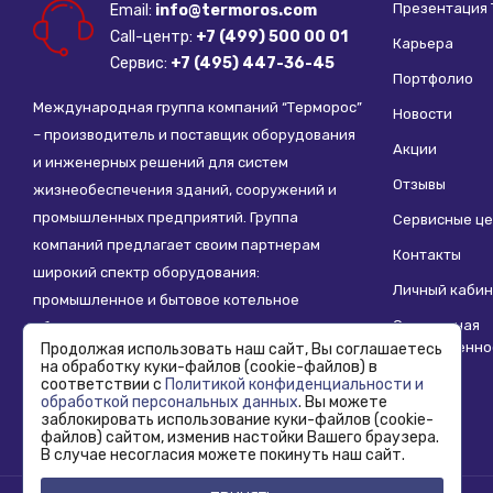
Презентация
Email:
info@termoros.com
Модель:
Te
Call-центр:
+7 (499) 500 00 01
Ширина (м
Карьера
Сервис:
+7 (495) 447-36-45
Высота (м
Портфолио
Модельный
Международная группа компаний “Терморос”
Новости
Тип конве
– производитель и поставщик оборудования
Тип тепло
Акции
и инженерных решений для систем
Межосевое
Отзывы
жизнеобеспечения зданий, сооружений и
Подключе
промышленных предприятий. Группа
Сервисные ц
Максималь
компаний предлагает своим партнерам
Максималь
Контакты
широкий спектр оборудования:
Объем теп
Личный кабин
промышленное и бытовое котельное
Материал 
Социальная
оборудование, системы отопления,
Наличие в
ответственно
Продолжая использовать наш сайт, Вы соглашаетесь
водоснабжения, водоподготовки и другие
Цвет кожу
на обработку куки-файлов (cookie-файлов) в
инженерные системы.
соответствии с
Политикой конфиденциальности и
обработкой персональных данных
. Вы можете
заблокировать использование куки-файлов (cookie-
файлов) сайтом, изменив настойки Вашего браузера.
В случае несогласия можете покинуть наш сайт.