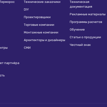
 Терморос
Технические заказчики
Техническая
mpo Free-Standing
документация
м):
2000
DIY
Рекламные материалы
м):
200
Проектировщики
 ряд:
Tempo Free-Standing
Программы расчетов
Торговые компании
кции:
Естественная
Обучение
обменника:
2-х трубный
Монтажные компании
Статьи о продукции
 расстояние, мм:
50
Архитекторы и дизайнеры
ние:
Универсальное
Честный знак
ентры
СМИ
ное рабочее давление, бар:
16
ная рабочая температура, ℃:
110°C
лоносителя, л:
1.3
ет партнёра
корпуса:
Нержавеющая сталь
ентилятора/ов:
Нет
сть
ха:
Чистый белый (101)