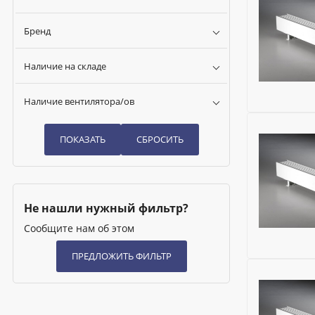
Бренд
Наличие на складе
Наличие вентилятора/ов
Бренд:
Jag
Глубина (м
Напряжени
Наименова
Теплоотдач
Не нашли нужный фильтр?
Гарантия:
Сообщите нам об этом
Дренажны
Исключить
Материал 
Бренд:
Jag
Монтажны
Глубина (м
Тип ножек
Напряжени
Модель:
Mi