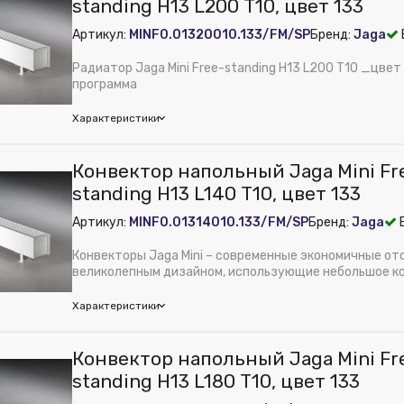
standing H13 L200 T10, цвет 133
Артикул:
MINF0.01320010.133/FM/SP
Бренд:
Jaga
Радиатор Jaga Mini Free-standing H13 L200 T10 _цвет
программа
Характеристики
a
Конвектор напольный Jaga Mini Fr
м):
130
standing H13 L140 T10, цвет 133
е питания, В:
Нет
Артикул:
MINF0.01314010.133/FM/SP
Бренд:
Jaga
Е
ние NEW:
Конвектор напольный Jaga Mini Free-standing H13 L200 
а, Вт (∆t 70):
1624
Конвекторы Jaga Mini – современные экономичные от
30
великолепным дизайном, использующие небольшое к
теплоносит...
й сток:
Нет
Характеристики
 из публикации на веб-витрине mag1c:
Нет
теплообменника:
Медно-алюминиевый
a
Конвектор напольный Jaga Mini Fr
й комплект:
Нет
м):
130
standing H13 L180 T10, цвет 133
:
FM
е питания, В:
Нет
ni Free-standing