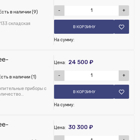
-
+
Есть в наличии (9)
 133 складская
В КОРЗИНУ
На сумму:
ee-
24 500 ₽
Цена:
-
+
сть в наличии (1)
T10, цвет 133 (складская программа)
опительные приборы с
В КОРЗИНУ
оличество
На сумму:
ee-
30 300 ₽
Цена: