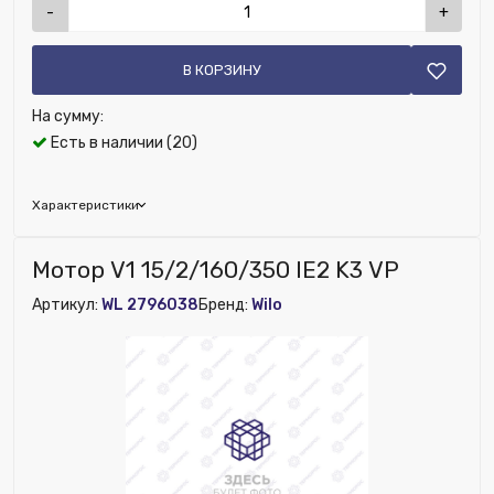
-
+
В КОРЗИНУ
На сумму:
Есть в наличии (20)
Характеристики
Исключить из публикации на веб-витрине mag1c:
Мотор V1 15/2/160/350 IE2 K3 VP
Нет
Артикул:
WL 2796038
Бренд:
Wilo