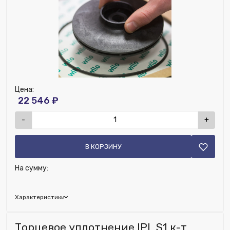
Цена:
22 546 ₽
-
+
В КОРЗИНУ
На сумму:
Характеристики
Бренд:
Wilo
Торцевое уплотнение IPL S1 к-т