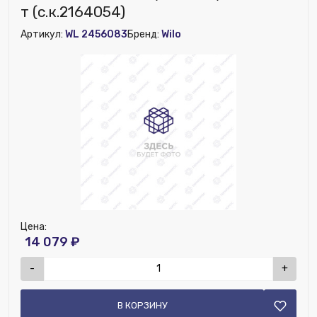
т (с.к.2164054)
Артикул:
WL 2456083
Бренд:
Wilo
Цена:
14 079 ₽
-
+
В КОРЗИНУ