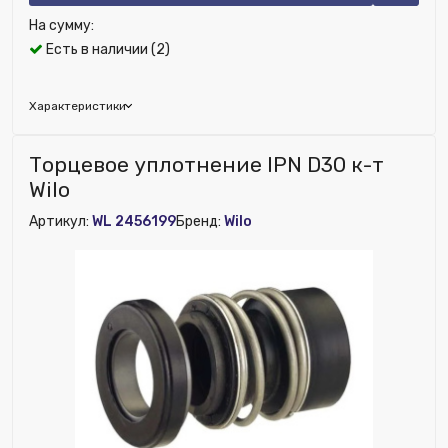
На сумму:
Есть в наличии (2)
Характеристики
Бренд:
Wilo
Торцевое уплотнение IPN D30 к-т
Исключить из публикации на веб-витрине mag1c:
Wilo
Нет
Артикул:
WL 2456199
Бренд:
Wilo