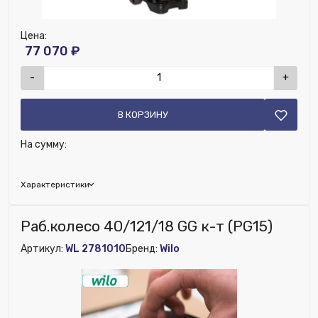
Цена:
77 070 ₽
-
+
В КОРЗИНУ
На сумму:
Характеристики
Бренд:
Ridan
Раб.колесо 40/121/18 GG к-т (PG15)
Артикул:
WL 2781010
Бренд:
Wilo