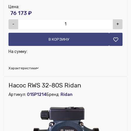
Цена:
76 173 ₽
-
+
В КОРЗИНУ
На сумму:
Характеристики
Бренд:
Ridan
Насос RWS 32-80S Ridan
Артикул:
015P1214
Бренд:
Ridan