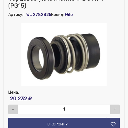
Исключить из публикации на веб-витрине mag1c:
(PG15)
Нет
Артикул:
WL 2782825
Бренд:
Wilo
Цена:
20 232 ₽
-
+
В КОРЗИНУ