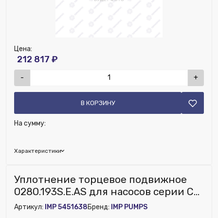
Цена:
212 817 ₽
-
+
В КОРЗИНУ
На сумму:
Характеристики
Исключить из публикации на веб-витрине mag1c:
Уплотнение торцевое подвижное
Нет
0280.193S.E.AS для насосов серии CL,
ECL
Артикул:
IMP 5451638
Бренд:
IMP PUMPS