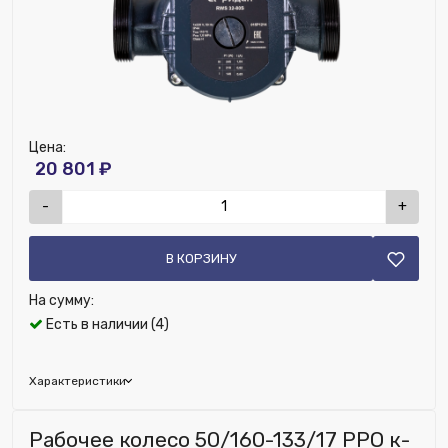
Цена:
20 801 ₽
-
+
В КОРЗИНУ
На сумму:
Есть в наличии (4)
Характеристики
Бренд:
Ridan
Рабочее колесо 50/160-133/17 PPO к-