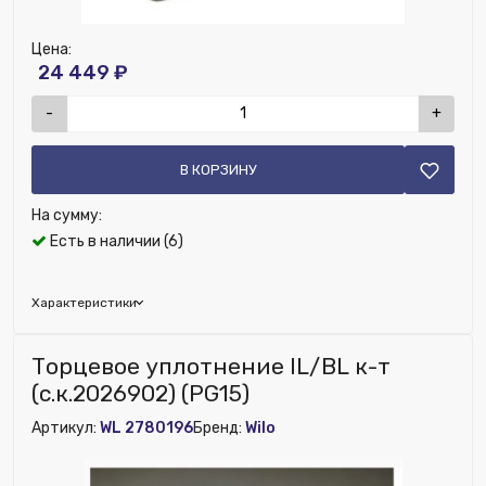
Цена:
24 449 ₽
-
+
В КОРЗИНУ
На сумму:
Есть в наличии (6)
Характеристики
Бренд:
Wilo
Торцевое уплотнение IL/BL к-т
Исключить из публикации на веб-витрине mag1c:
(с.к.2026902) (PG15)
Нет
Артикул:
WL 2780196
Бренд:
Wilo