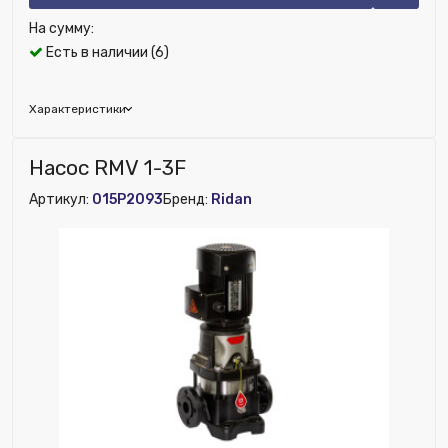
На сумму:
Есть в наличии (6)
Характеристики
Бренд:
Wilo
Насос RMV 1-3F
Исключить из публикации на веб-витрине mag1c:
Артикул:
015P2093
Бренд:
Ridan
Нет