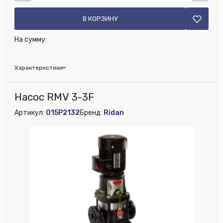
В КОРЗИНУ
На сумму:
Характеристики
Глубина (мм):
220
Насос RMV 3-3F
Ширина (мм):
220
Артикул:
015P2132
Бренд:
Ridan
Высота (мм):
15