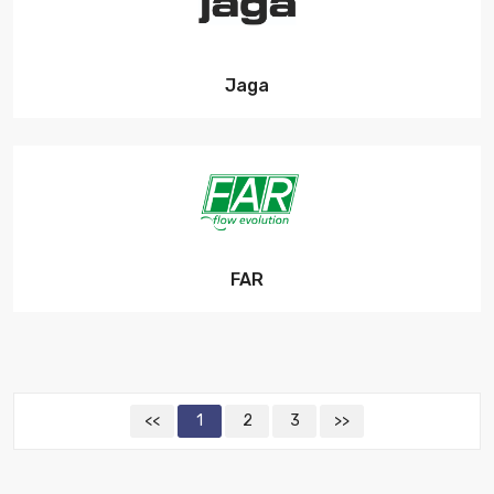
Jaga
FAR
<<
1
2
3
>>