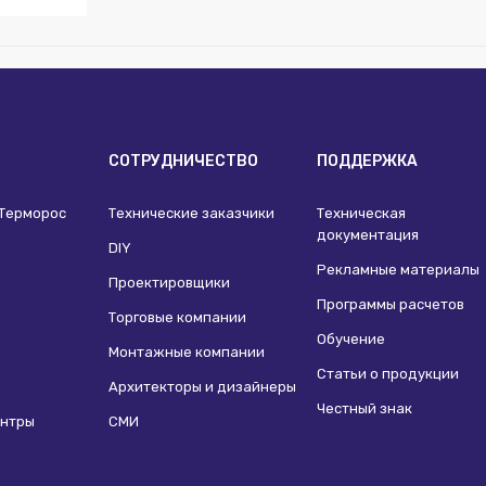
E
м):
155
м):
140
м):
30
И
СОТРУДНИЧЕСТВО
ПОДДЕРЖКА
 Терморос
Технические заказчики
Техническая
документация
DIY
Рекламные материалы
Проектировщики
Программы расчетов
Торговые компании
Обучение
Монтажные компании
Статьи о продукции
Архитекторы и дизайнеры
Честный знак
ентры
СМИ