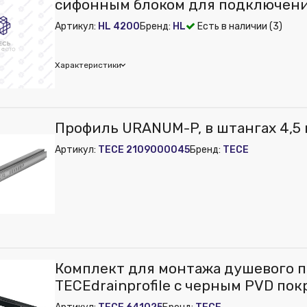
сифонным блоком для подключени
стиральных, сушильных или посу
Артикул:
HL 4200
Бренд:
HL
Есть в наличии (3)
машин или их комбинаций
Характеристики
Профиль URANUM-P, в штангах 4,5 
м):
225
Артикул:
TECE 2109000045
Бренд:
TECE
м):
295
м):
155
Комплект для монтажа душевого 
TECEdrainprofile с черным PVD пок
мм