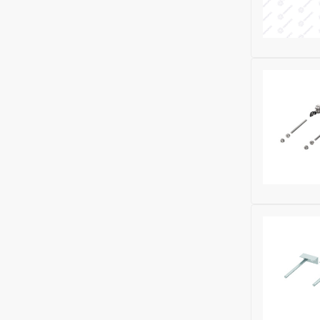
Бренд:
HL
Бренд:
TEC
Глубина (м
Ширина (м
Высота (м