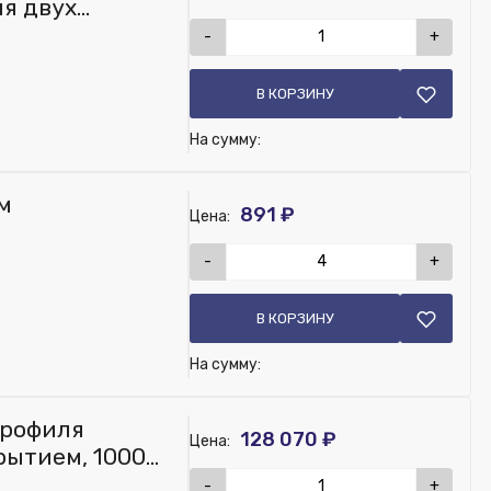
я двух
домоечных
-
+
В КОРЗИНУ
На сумму:
м
891 ₽
Цена:
-
+
В КОРЗИНУ
На сумму:
профиля
128 070 ₽
Цена:
рытием, 1000
-
+