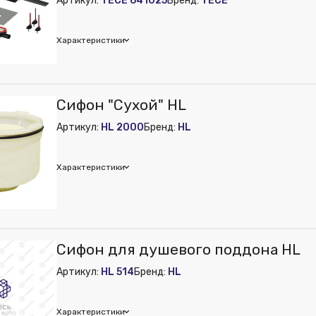
Артикул:
TECE 641025
Бренд:
TECE
Характеристики
E
Сифон "Сухой" HL
 из публикации на веб-витрине mag1c:
Нет
Артикул:
HL 2000
Бренд:
HL
Характеристики
Сифон для душевого поддона HL
Артикул:
HL 514
Бренд:
HL
Характеристики