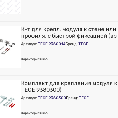
К-т для крепл. модуля к стене или
профиля, с быстрой фиксацией (ар
9380014)
Артикул:
TECE 9380014
Бренд:
TECE
Характеристики
E
Комплект для крепления модуля к 
м):
160
TECE 9380300)
м):
150
Артикул:
TECE 9380300
Бренд:
TECE
м):
40
Характеристики