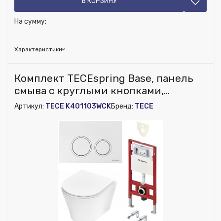
В КОРЗИНУ
На сумму:
Характеристики
Исключить из публикации на веб-витрине mag1c:
Комплект TECEspring Base, панель
Нет
смыва с круглыми кнопками,
бел.глянц./хром глянц., унитаз
Артикул:
TECE K401103WCK
Бренд:
TECE
модель K