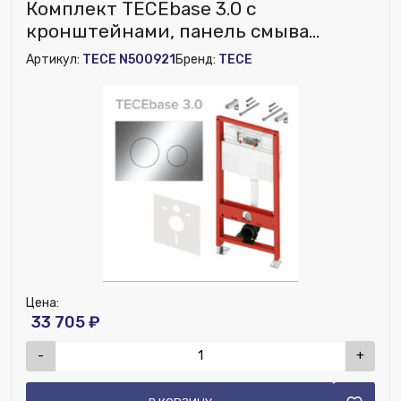
Исключить из публикации на веб-витрине mag1c:
Комплект TECEbase 3.0 c
Нет
кронштейнами, панель смыва
TECEloop хром глянцевая (латунный
Артикул:
TECE N500921
Бренд:
TECE
вентиль) NEW (курс 105)
Цена:
33 705 ₽
-
+