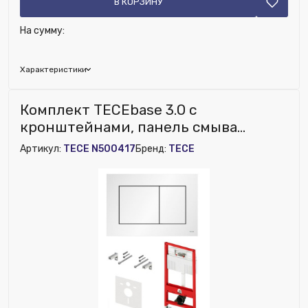
В КОРЗИНУ
На сумму:
Характеристики
Исключить из публикации на веб-витрине mag1c:
Комплект TECEbase 3.0 c
Нет
кронштейнами, панель смыва
TECEnow белая матовая (латунный
Артикул:
TECE N500417
Бренд:
TECE
вентиль)