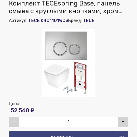
Исключить из публикации на веб-витрине mag1c:
Комплект TECEspring Base, панель
Нет
смыва с круглыми кнопками, хром
глянц., унитаз модель S
Артикул:
TECE K401101WCS
Бренд:
TECE
Цена:
52 560 ₽
-
+