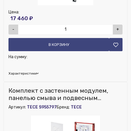
Цена:
17 460 ₽
-
+
В КОРЗИНУ
На сумму:
Характеристики
Исключить из публикации на веб-витрине mag1c:
Комплект с застенным модулем,
Нет
панелью смыва и подвесным
унитазом-биде TECEspring Smart L
Артикул:
TECE S955797
Бренд:
TECE