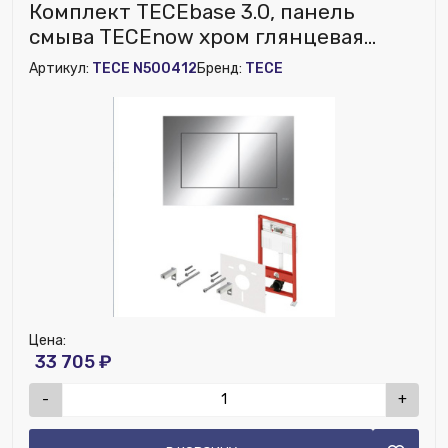
Комплект TECEbase 3.0, панель
смыва TECEnow хром глянцевая
(латунный вентиль)
Артикул:
TECE N500412
Бренд:
TECE
Цена:
33 705 ₽
-
+