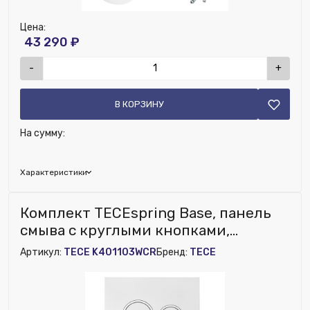
Цена:
43 290 ₽
-
+
В КОРЗИНУ
На сумму:
Характеристики
Исключить из публикации на веб-витрине mag1c:
Комплект TECEspring Base, панель
Нет
смыва с круглыми кнопками,
бел.глянц./хром глянц., унитаз
Артикул:
TECE K401103WCR
Бренд:
TECE
модель R