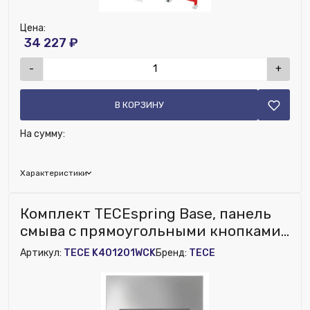
Цена:
34 227 ₽
-
+
В КОРЗИНУ
На сумму:
Характеристики
Исключить из публикации на веб-витрине mag1c:
Комплект TECEspring Base, панель
Нет
смыва с прямоугольными кнопками,
хром глянц., унитаз модель K
Артикул:
TECE K401201WCK
Бренд:
TECE