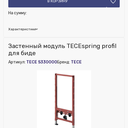
В КОРЗИНУ
На сумму:
Характеристики
Бренд:
TECE
Застенный модуль TECEspring profil
Исключить из публикации на веб-витрине mag1c:
для биде
Нет
Артикул:
TECE S330000
Бренд:
TECE