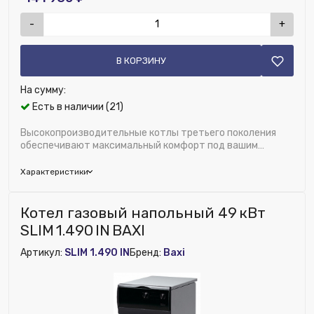
-
+
В КОРЗИНУ
На сумму:
Есть в наличии (21)
Высокопроизводительные котлы третьего поколения
обеспечивают максимальный комфорт под вашим
управлением. Передовая электронная плата, сам...
Характеристики
Бренд:
Baxi
Котел газовый напольный 49 кВт
Встроенный расширительный бак:
Да
SLIM 1.490 IN BAXI
Глубина (мм):
345
Артикул:
SLIM 1.490 IN
Бренд:
Baxi
Подключение, тип:
Резьба
Напряжение питания, В:
220/230 В
Исключить из публикации на веб-витрине mag1c:
Нет