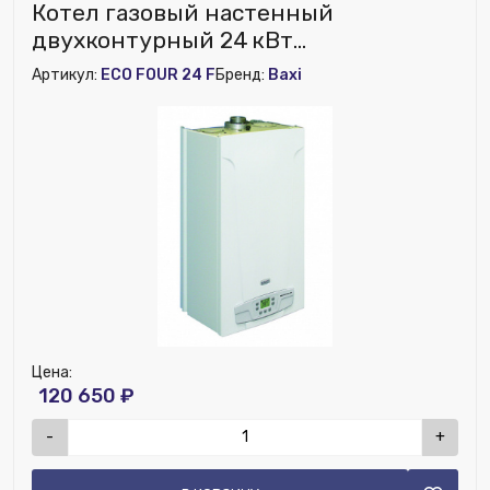
Котел газовый настенный
двухконтурный 24 кВт
Eco Four 24 F BAXI
Артикул:
ECO FOUR 24 F
Бренд:
Baxi
Цена:
120 650 ₽
-
+