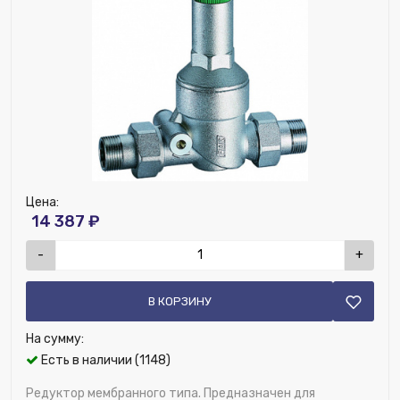
Встроенный фильтр:
Нет
Материал:
Латунь
Ширина (мм):
150
Номенклатура:
Редуктор хром. 1/2" (ВР-НР), с
манометром
ДУ соединения, мм:
15
Цена:
14 387 ₽
-
+
В КОРЗИНУ
На сумму:
Есть в наличии (1148)
Редуктор мембранного типа. Предназначен для