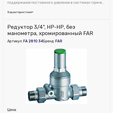
поддержания постоянного давления в системах горячего
и холодного водоснабжения. Благодаря пос...
Характеристики
Бренд:
FAR
Редуктор 3/4", НР-НР, без
Область применения:
Водоснабжение
манометра, хромированный FAR
Диаметр, дюйм:
1/2"
Артикул:
FA 2810 34
Бренд:
FAR
Исключить из публикации на веб-витрине mag1c:
Нет
Встроенный фильтр:
Нет
Материал:
Латунь
Ширина (мм):
150
Номенклатура:
Редуктор хром. 1/2" (НР-НР), без
манометра
ДУ соединения, мм:
15
Цена: