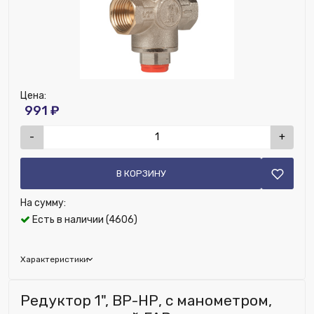
манометра
ДУ соединения, мм:
20
Цена:
991 ₽
-
+
В КОРЗИНУ
На сумму:
Есть в наличии (4606)
Характеристики
Бренд:
Giacomini
Редуктор 1", ВР-НР, с манометром,
Глубина (мм):
45