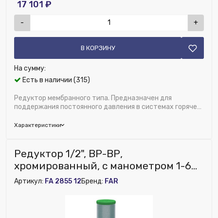
17 101 ₽
-
+
В КОРЗИНУ
На сумму:
Есть в наличии (315)
Редуктор мембранного типа. Предназначен для
поддержания постоянного давления в системах горячего
и холодного водоснабжения. Благодаря пос...
Характеристики
Бренд:
FAR
Редуктор 1/2", ВР-ВР,
Область применения:
Водоснабжение
хромированный, с манометром 1-6
Диаметр, дюйм:
3/4"
атм FAR
Артикул:
FA 2855 12
Бренд:
FAR
Исключить из публикации на веб-витрине mag1c:
Нет
Встроенный фильтр:
Нет