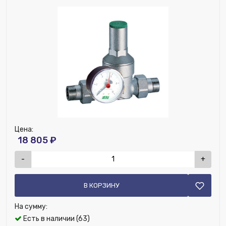
Нет
Встроенный фильтр:
Нет
Материал:
Латунь
Ширина (мм):
150
Номенклатура:
Редуктор хром. 1/2" (ВР-НР), без
манометра
ДУ соединения, мм:
15
Цена:
18 805 ₽
-
+
В КОРЗИНУ
На сумму:
Есть в наличии (63)