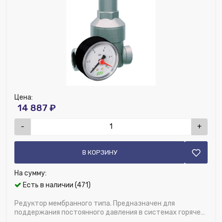
Материал:
Латунь
Ширина (мм):
140
Номенклатура:
Редуктор хром. 3/4" (НР-НР), без
манометра
ДУ соединения, мм:
20
Цена:
14 887 ₽
-
+
В КОРЗИНУ
На сумму:
Есть в наличии (471)
Редуктор мембранного типа. Предназначен для
поддержания постоянного давления в системах горячего
и холодного водоснабжения. Благодаря пос...