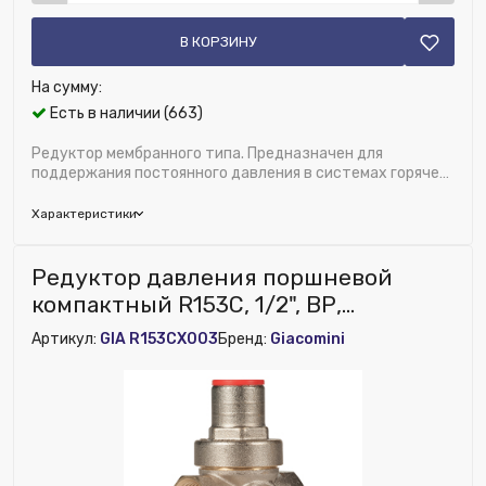
В КОРЗИНУ
На сумму:
Есть в наличии (663)
Редуктор мембранного типа. Предназначен для
поддержания постоянного давления в системах горячего
и холодного водоснабжения. Благодаря пос...
Характеристики
Бренд:
FAR
Редуктор давления поршневой
Область применения:
Водоснабжение
компактный R153C, 1/2", ВР,
Диаметр, дюйм:
3/4"
давление на выходе 1-5,5 бар,
Артикул:
GIA R153CX003
Бренд:
Giacomini
Исключить из публикации на веб-витрине mag1c:
хромированный
Нет
Встроенный фильтр:
Нет
Материал:
Латунь
Ширина (мм):
140
Номенклатура:
Редуктор хром. 3/4" (ВР-НР), без