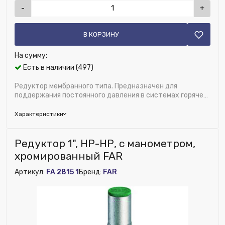
-
+
В КОРЗИНУ
На сумму:
Есть в наличии (497)
Редуктор мембранного типа. Предназначен для
поддержания постоянного давления в системах горячего
и холодного водоснабжения. Благодаря пос...
Характеристики
Бренд:
FAR
Редуктор 1", НР-НР, с манометром,
Область применения:
Водоснабжение
хромированный FAR
Диаметр, дюйм:
1/2"
Артикул:
FA 2815 1
Бренд:
FAR
Исключить из публикации на веб-витрине mag1c:
Нет
Встроенный фильтр:
Нет
Материал:
Латунь
Ширина (мм):
140