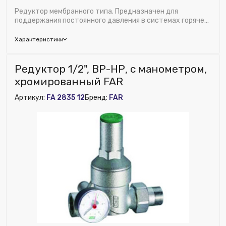
Редуктор мембранного типа. Предназначен для
поддержания постоянного давления в системах горячего
и холодного водоснабжения. Благодаря пос...
Характеристики
Бренд:
FAR
Редуктор 1/2", ВР-НР, с манометром,
Область применения:
Водоснабжение
хромированный FAR
Диаметр, дюйм:
3/4"
Артикул:
FA 2835 12
Бренд:
FAR
Исключить из публикации на веб-витрине mag1c:
Нет
Встроенный фильтр:
Нет
Материал:
Латунь
Ширина (мм):
150
Номенклатура:
Редуктор хром. 3/4" (НР-НР), с
манометром
ДУ соединения, мм:
20