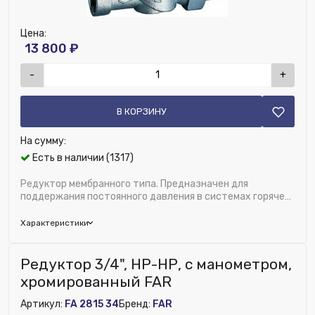
Цена:
13 800 ₽
-
+
В КОРЗИНУ
На сумму:
Есть в наличии (1317)
Редуктор мембранного типа. Предназначен для
поддержания постоянного давления в системах горячего
и холодного водоснабжения. Благодаря пос...
Характеристики
Бренд:
FAR
Редуктор 3/4", НР-НР, с манометром,
Область применения:
Водоснабжение
хромированный FAR
Диаметр, дюйм:
1/2"
Артикул:
FA 2815 34
Бренд:
FAR
Исключить из публикации на веб-витрине mag1c: