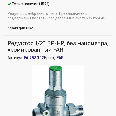
Есть в наличии (1591)
Редуктор мембранного типа. Предназначен для
поддержания постоянного давления в системах горячего
и холодного водоснабжения. Благодаря пос...
Характеристики
Бренд:
FAR
Редуктор 1/2", ВР-НР, без манометра,
Область применения:
Водоснабжение
хромированный FAR
Диаметр, дюйм:
1/2"
Артикул:
FA 2830 12
Бренд:
FAR
Исключить из публикации на веб-витрине mag1c:
Нет
Встроенный фильтр:
Нет
Материал:
Латунь
Ширина (мм):
140
Номенклатура:
Редуктор хром. 1/2" (НР-НР), с
манометром
ДУ соединения, мм:
15