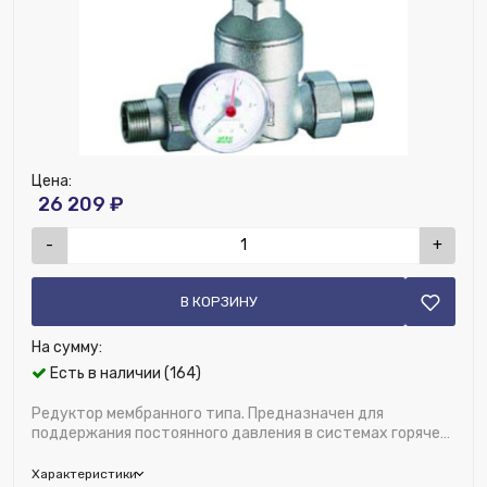
Номенклатура:
Редуктор хром. 1/2" (ВР-ВР), без
манометра
ДУ соединения, мм:
15
Цена:
26 209 ₽
-
+
В КОРЗИНУ
На сумму:
Есть в наличии (164)
Редуктор мембранного типа. Предназначен для
поддержания постоянного давления в системах горячего
и холодного водоснабжения. Благодаря пос...
Характеристики