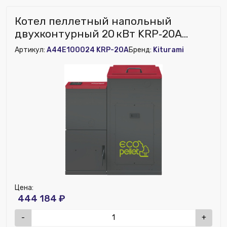
Котел пеллетный напольный
двухконтурный 20 кВт KRP‑20А
Kiturami
Артикул:
A44E100024 KRP-20А
Бренд:
Kiturami
Цена:
444 184 ₽
-
+