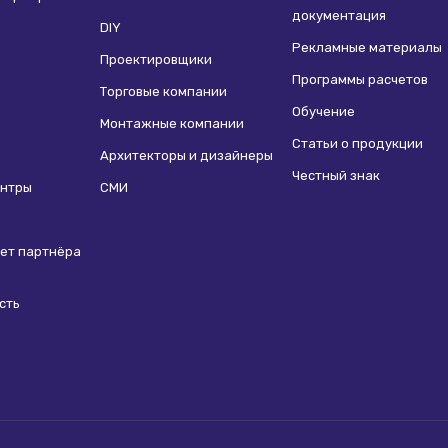
ип:
Термостатический
реда:
Вода, растворы гликолей
документация
DIY
ирования:
Ручной
Рекламные материалы
Проектировщики
тандарт:
Трубная
Программы расчетов
ения, мм:
15
Торговые компании
ип:
Запорный
Обучение
Монтажные компании
Статьи о продукции
Архитекторы и дизайнеры
Честный знак
ентры
СМИ
ет партнёра
сть