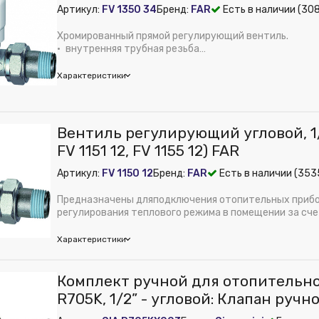
Артикул:
FV 1350 34
Бренд:
FAR
Есть в наличии (30
Хромированный прямой регулирующий вентиль.
• внутренняя трубная резьба
• маховичок закреплен металлическим винтом
• што...
Характеристики
Вентиль регулирующий угловой, 1/
е:
Прямой
FV 1151 12, FV 1155 12) FAR
рименения:
Радиаторное отопление
Артикул:
FV 1150 12
Бренд:
FAR
Есть в наличии (353
авление, бар:
16
 способность (Kvs), м³/ч:
2.5
Предназначены дляподключения отопительных прибо
ение к трубе:
Резьбовое
регулирования теплового режима в помещении за сч
теплонос...
ть установки сервопривода:
Нет
Характеристики
дюйм:
3/4"
 из публикации на веб-витрине mag1c:
Нет
Комплект ручной для отопительно
братного клапана:
Нет
е:
Угловой
R705K, 1/2” - угловой: Клапан ручн
Латунь
рименения:
Радиаторное отопление
угловой отсечной клап
м):
90