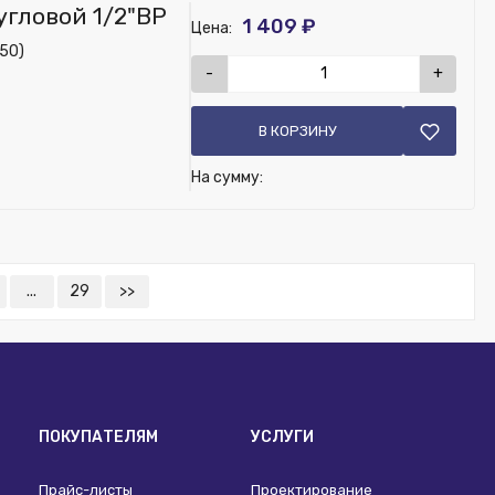
угловой 1/2"ВР
1 409 ₽
Цена:
950)
-
+
В КОРЗИНУ
На сумму:
...
29
>>
ПОКУПАТЕЛЯМ
УСЛУГИ
Прайс-листы
Проектирование