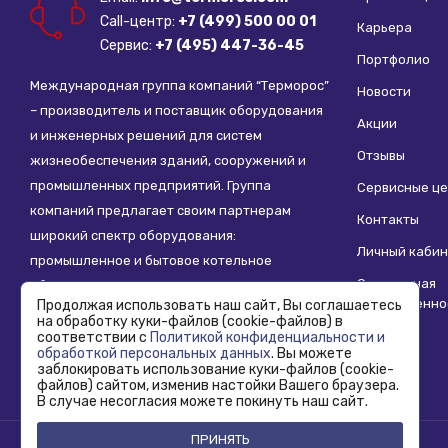
Вентиль, т
Рабочая с
Call-центр:
+7 (499) 500 00 01
Карьера
Тип регул
Сервис:
+7 (495) 447-36-45
Портфолио
Резьба, с
ДУ соедин
Международная группа компаний “Терморос”
Новости
Вентиль, т
– производитель и поставщик оборудования
Акции
и инженерных решений для систем
Отзывы
жизнеобеспечения зданий, сооружений и
промышленных предприятий. Группа
Сервисные ц
компаний предлагает своим партнерам
Контакты
широкий спектр оборудования:
Личный кабин
промышленное и бытовое котельное
Социальная
оборудование, системы отопления,
ответственно
Продолжая использовать наш сайт, Вы соглашаетесь
водоснабжения, водоподготовки и другие
на обработку куки-файлов (cookie-файлов) в
инженерные системы.
соответствии с
Политикой конфиденциальности и
обработкой персональных данных
. Вы можете
заблокировать использование куки-файлов (cookie-
файлов) сайтом, изменив настойки Вашего браузера.
В случае несогласия можете покинуть наш сайт.
ПРИНЯТЬ