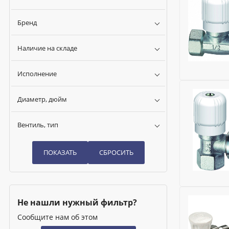
Бренд
Наличие на складе
Исполнение
Бренд:
FAR
Диаметр, дюйм
Исполнени
Область п
Вентиль, тип
Рабочее д
Пропускная
Присоедин
Возможнос
Диаметр, 
Исключить
Бренд:
FAR
Не нашли нужный фильтр?
Наличие о
Исполнени
Материал:
Сообщите нам об этом
Область п
Ширина (м