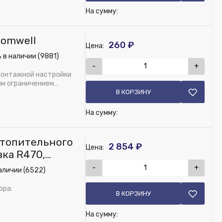
На сумму:
romwell
260 ₽
Цена:
 в наличии (9881)
-
+
монтажной настройки
им ограничением
В КОРЗИНУ
На сумму:
отопительного
2 854 ₽
Цена:
вка R470,
-
+
аличии (6522)
ора:
В КОРЗИНУ
На сумму: