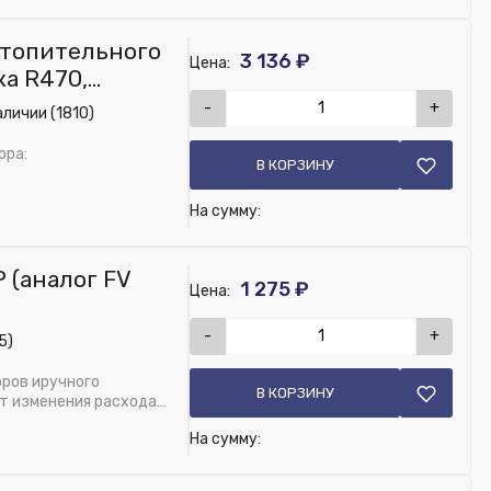
отопительного
3 136 ₽
Цена:
ка R470,
-
+
аличии (1810)
ора:
В КОРЗИНУ
На сумму:
Р (аналог FV
1 275 ₽
Цена:
-
+
5)
ров иручного
В КОРЗИНУ
ет изменения расхода
На сумму: