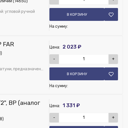
аличии (14650)
ой: угловой ручной
В КОРЗИНУ
На сумму:
Р FAR
2 023 ₽
Цена:
1)
-
+
атуни, предназначен
В КОРЗИНУ
На сумму:
 1155 12)
", ВР (аналог
1 331 ₽
Цена:
-
+
8)