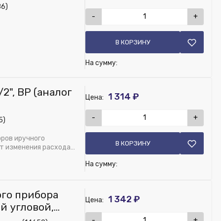
86)
-
+
В КОРЗИНУ
На сумму:
2", ВР (аналог
1 314 ₽
Цена:
-
+
5)
ров иручного
В КОРЗИНУ
ет изменения расхода
На сумму:
го прибора
1 342 ₽
Цена:
ой угловой,
-
+