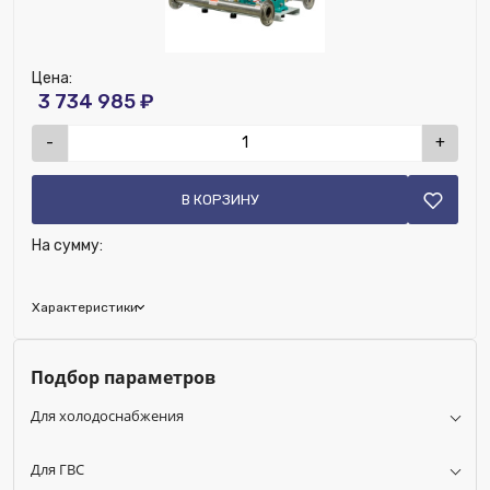
Цена:
3 734 985 ₽
-
+
В КОРЗИНУ
На сумму:
Характеристики
Бренд:
Wilo
Подбор параметров
Исключить из публикации на веб-витрине mag1c:
Нет
Для холодоснабжения
Сменная мембрана:
Нет
Для отопления:
Нет
Для ГВС