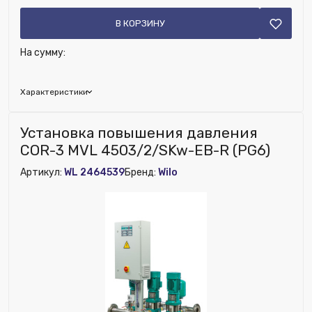
В КОРЗИНУ
На сумму:
Характеристики
Глубина (мм):
1500
Установка повышения давления
Сменная мембрана:
Нет
COR-3 MVL 4503/2/SKw-EB-R (PG6)
Ширина (мм):
1250
Артикул:
WL 2464539
Бренд:
Wilo
Высота (мм):
1870
Для отопления:
Нет
Для водоснабжения:
Нет
Для ГВС:
Нет
Для холодоснабжения:
Нет