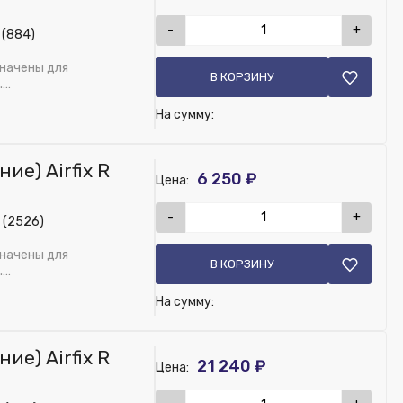
-
+
 (884)
значены для
В КОРЗИНУ
.
На сумму:
е) Airfix R
6 250 ₽
Цена:
-
+
 (2526)
значены для
В КОРЗИНУ
.
На сумму:
е) Airfix R
21 240 ₽
Цена: