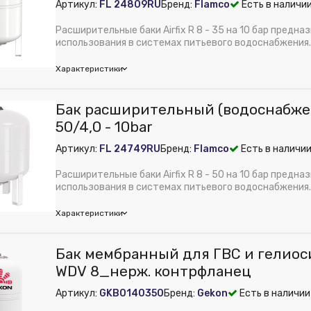
Артикул:
FL 24809RU
Бренд:
Flamco
Есть в наличии
fix R
ембрана:
Нет
Расширительные баки Airfix R 8 - 35 на 10 бар предна
м):
290
использования в системах питьевого водоснабжения.
м):
357
Надежност...
Характеристики
ура:
Расширительный бак (водоснабжение) Airfix R 18/4,0 - 10bar
ения:
Нет
mco
Бак расширительный (водоснабжени
набжения:
Нет
м):
390
50/4,0 - 10bar
ет
 из публикации на веб-витрине mag1c:
Нет
оснабжения:
Нет
Артикул:
FL 24749RU
Бренд:
Flamco
Есть в наличии
fix R
ембрана:
Нет
Расширительные баки Airfix R 8 - 50 на 10 бар предна
м):
390
использования в системах питьевого водоснабжения.
м):
864
Надежност...
Характеристики
ура:
Расширительный бак (водоснабжение) Airfix R 80/4,0 - 10bar
ения:
Нет
mco
Бак мембранный для ГВС и гелиос
набжения:
Нет
м):
390
WDV 8_нерж. контрфланец
ет
 из публикации на веб-витрине mag1c:
Нет
оснабжения:
Нет
Артикул:
GKB0140350
Бренд:
Gekon
Есть в наличии
fix R