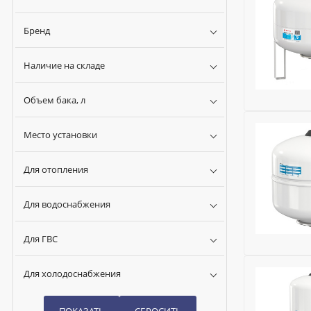
Бренд
Наличие на складе
Объем бака, л
Бренд:
Fla
Место установки
Глубина (м
Исключить
Для отопления
Модель:
Air
Сменная м
Для водоснабжения
Ширина (м
Высота (м
Для ГВС
Номенклат
Для отопл
Бренд:
Fla
Для холодоснабжения
Для водос
Глубина (м
Для ГВС:
Н
Исключить
Для холод