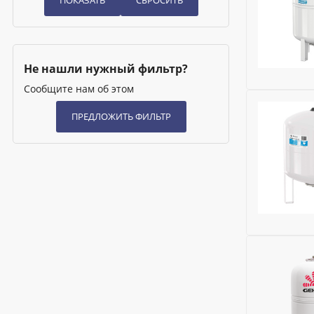
Модель:
Air
Сменная м
Ширина (м
Высота (м
Не нашли нужный фильтр?
Номенклат
Сообщите нам об этом
Для отопл
Бренд:
Fla
Для водос
Глубина (м
Для ГВС:
Н
Исключить
Для холод
Модель:
Air
Сменная м
Ширина (м
Высота (м
Номенклат
Для отопл
Бренд:
Fla
Для водос
Глубина (м
Для ГВС:
Н
Исключить
Для холод
Модель:
Air