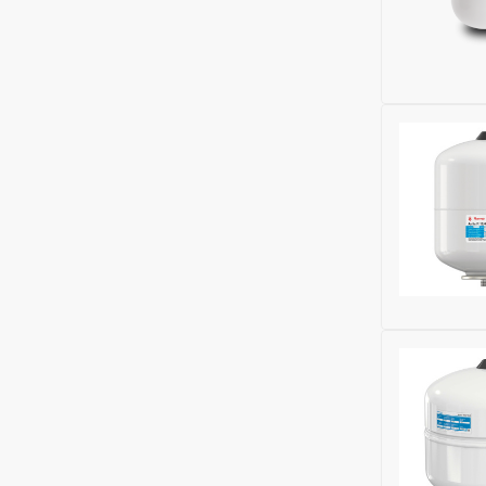
Сменная м
Ширина (м
Высота (м
Номенклат
Для отопл
Бренд:
Gek
Для водос
Глубина (м
Для ГВС:
Н
Подключен
Для холод
Объем бака
Исключить
Минимальн
Способ кр
Место уст
Сменная м
Бренд:
Fla
Ширина (м
Глубина (м
Высота (м
Исключить
Номенклат
Модель:
Air
Для отопл
Сменная м
Для водос
Ширина (м