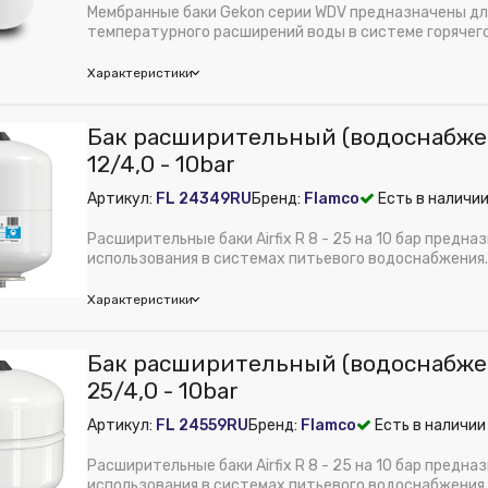
ембрана:
Нет
Мембранные баки Gekon серии WDV предназначены дл
м):
390
температурного расширений воды в системе горячег
теплоноси...
м):
620
Характеристики
ура:
Расширительный бак (водоснабжение) Airfix R 50/4,0 - 10bar
ения:
Нет
on
Бак расширительный (водоснабжени
набжения:
Нет
м):
210
12/4,0 - 10bar
ет
ие, тип:
Резьба
оснабжения:
Нет
Артикул:
FL 24349RU
Бренд:
Flamco
Есть в наличии
, л:
8
 из публикации на веб-витрине mag1c:
Нет
Расширительные баки Airfix R 8 - 25 на 10 бар предна
ая рабочая температура, °C:
5°C
использования в системах питьевого водоснабжения.
епления:
Вертикальный
Надежност...
Характеристики
ановки:
Настенный
ембрана:
Да
mco
Бак расширительный (водоснабжени
м):
330
м):
235
25/4,0 - 10bar
м):
210
 из публикации на веб-витрине mag1c:
Нет
ура:
Бак мембранный для ГВС и гелиосистем Gekon WDV 8_нерж.
Артикул:
FL 24559RU
Бренд:
Flamco
Есть в наличии
fix R
ения:
Да
ембрана:
Нет
Расширительные баки Airfix R 8 - 25 на 10 бар предна
набжения:
Да
м):
235
использования в системах питьевого водоснабжения.