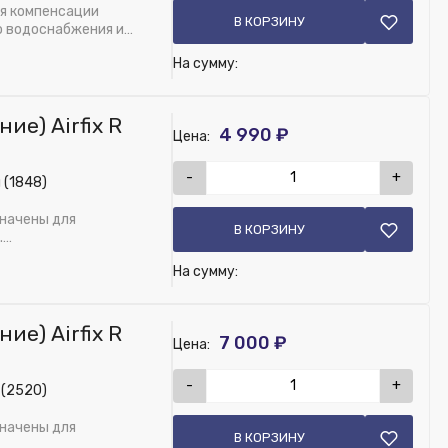
я компенсации
В КОРЗИНУ
о водоснабжения и
На сумму:
е) Airfix R
4 990 ₽
Цена:
-
+
 (1848)
значены для
В КОРЗИНУ
.
На сумму:
е) Airfix R
7 000 ₽
Цена:
 контрфланец
-
+
 (2520)
значены для
В КОРЗИНУ
.