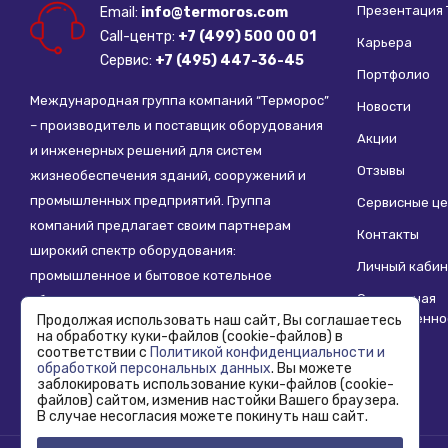
Презентация
Email:
info@termoros.com
Call-центр:
+7 (499) 500 00 01
Карьера
Сервис:
+7 (495) 447-36-45
Портфолио
Международная группа компаний “Терморос”
Новости
– производитель и поставщик оборудования
Акции
и инженерных решений для систем
Отзывы
жизнеобеспечения зданий, сооружений и
промышленных предприятий. Группа
Сервисные ц
компаний предлагает своим партнерам
Контакты
широкий спектр оборудования:
Личный кабин
промышленное и бытовое котельное
Социальная
оборудование, системы отопления,
ответственно
Продолжая использовать наш сайт, Вы соглашаетесь
водоснабжения, водоподготовки и другие
на обработку куки-файлов (cookie-файлов) в
инженерные системы.
соответствии с
Политикой конфиденциальности и
обработкой персональных данных
. Вы можете
заблокировать использование куки-файлов (cookie-
файлов) сайтом, изменив настойки Вашего браузера.
В случае несогласия можете покинуть наш сайт.