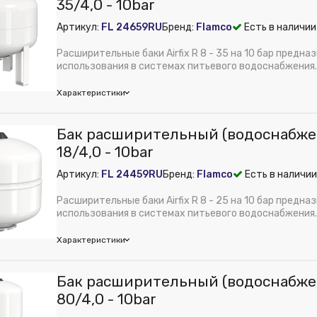
35/4,0 - 10bar
Артикул:
FL 24659RU
Бренд:
Flamco
Есть в наличии
Расширительные баки Airfix R 8 - 35 на 10 бар предна
использования в системах питьевого водоснабжения.
Надежност...
Характеристики
mco
Бак расширительный (водоснабжени
м):
390
18/4,0 - 10bar
 из публикации на веб-витрине mag1c:
Нет
Артикул:
FL 24459RU
Бренд:
Flamco
Есть в наличии
fix R
ембрана:
Нет
Расширительные баки Airfix R 8 - 25 на 10 бар предна
м):
390
использования в системах питьевого водоснабжения.
м):
496
Надежност...
Характеристики
ура:
Расширительный бак (водоснабжение) Airfix R 35/4,0 - 10bar
ения:
Нет
mco
Бак расширительный (водоснабжени
набжения:
Нет
м):
290
80/4,0 - 10bar
ет
 из публикации на веб-витрине mag1c:
Нет
оснабжения:
Нет