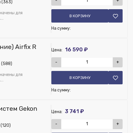
-
+
 (363)
значены для
В КОРЗИНУ
.
На сумму:
е) Airfix R
16 590 ₽
Цена:
-
+
 (588)
значены для
В КОРЗИНУ
.
На сумму:
истем Gekon
3 741 ₽
Цена:
-
+
 (120)