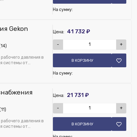
На сумму:
ия Gekon
41 732 ₽
Цена:
-
+
(14)
рабочего давления в
В КОРЗИНУ
я системы от
На сумму:
снабжения
21 731 ₽
Цена:
-
+
11)
рабочего давления в
В КОРЗИНУ
я системы от
На сумму: