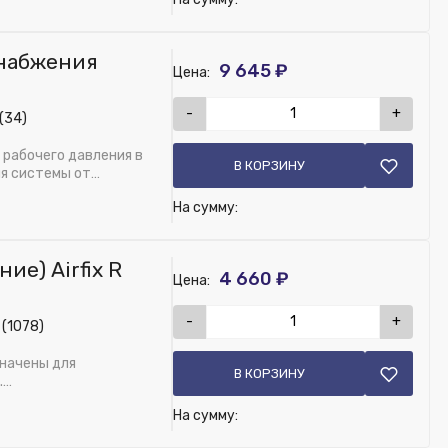
набжения
9 645 ₽
Цена:
-
+
(34)
рабочего давления в
В КОРЗИНУ
я системы от
На сумму:
е) Airfix R
4 660 ₽
Цена:
-
+
 (1078)
значены для
В КОРЗИНУ
.
На сумму: