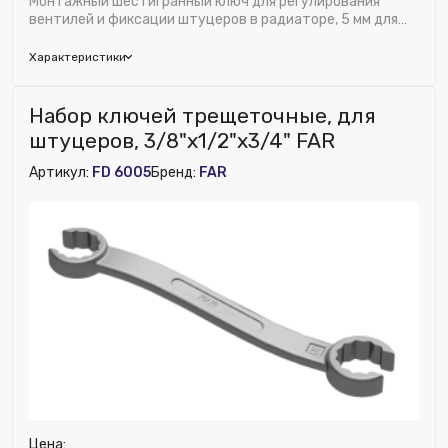
Монтажный шестигранный ключ для регулирования
вентилей и фиксации штуцеров в радиаторе, 5 мм для
коллекторов
Характеристики
Бренд:
FAR
Набор ключей трещеточные, для
Ширина (мм):
5
штуцеров, 3/8"х1/2"х3/4" FAR
Артикул:
FD 6005
Бренд:
FAR
Цена: