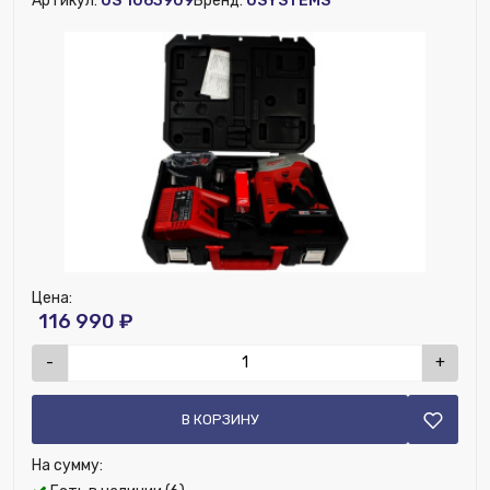
Артикул:
US 1063909
Бренд:
USYSTEMS
Ширина (мм):
24
Цена:
116 990 ₽
-
+
В КОРЗИНУ
На сумму: