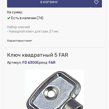
В КОРЗИНУ
На сумму:
Есть в наличии (74)
Набор ключей
• Накидной ключ для гаек 27 мм
• Трещоточный гаечный ключ для штуцеров 3/8", 1/2",
3/4"
Характеристики
Бренд:
FAR
Ключ квадратный 5 FAR
Исключить из публикации на веб-витрине mag1c:
Артикул:
FD 6300
Бренд:
FAR
Нет
Ширина (мм):
270