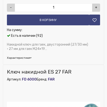
-
+
В КОРЗИНУ
На сумму:
Есть в наличии (92)
Накидной ключ для гаек, двусторонний (27/30 мм)
• 27 мм для гаек М24×19
• 30 мм для гаек 3/4" EUROKONUS
Характеристики
Бренд:
FAR
Ключ накидной ES 27 FAR
Глубина (мм):
230
Артикул:
FD 6000
Бренд:
FAR
Исключить из публикации на веб-витрине mag1c:
Нет
Ширина (мм):
10
Высота (мм):
50