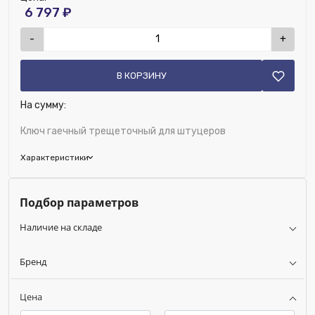
6 797 ₽
-
+
В КОРЗИНУ
На сумму:
Ключ гаечный трещеточный для штуцеров
Характеристики
Бренд:
FAR
Подбор параметров
Модельный ряд:
Ключ на 3/8”-1/2”-3/4”
Наличие на складе
Бренд
Цена