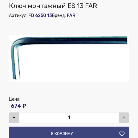
Бренд:
FAR
Ключ монтажный ES 13 FAR
Исключить из публикации на веб-витрине mag1c:
Артикул:
FD 6250 13
Бренд:
FAR
Нет
Ширина (мм):
110
Цена:
674 ₽
-
+
В КОРЗИНУ