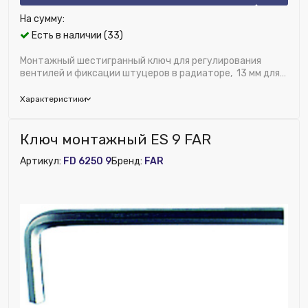
На сумму:
Есть в наличии (33)
Монтажный шестигранный ключ для регулирования
вентилей и фиксации штуцеров в радиаторе, 13 мм для
штуцера 1/2"
Характеристики
Бренд:
FAR
Ключ монтажный ES 9 FAR
Исключить из публикации на веб-витрине mag1c:
Артикул:
FD 6250 9
Бренд:
FAR
Нет
Ширина (мм):
8