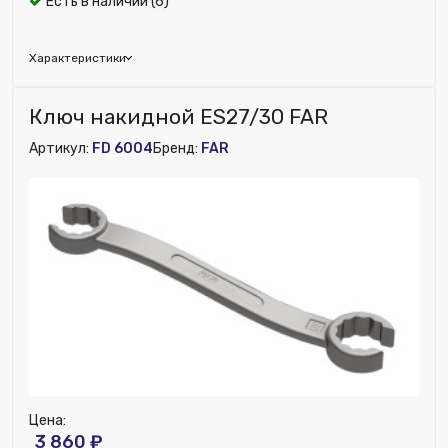
Есть в наличии (6)
Характеристики
Бренд:
USYSTEMS
Ключ накидной ES27/30 FAR
Артикул:
FD 6004
Бренд:
FAR
Цена:
3 860 ₽