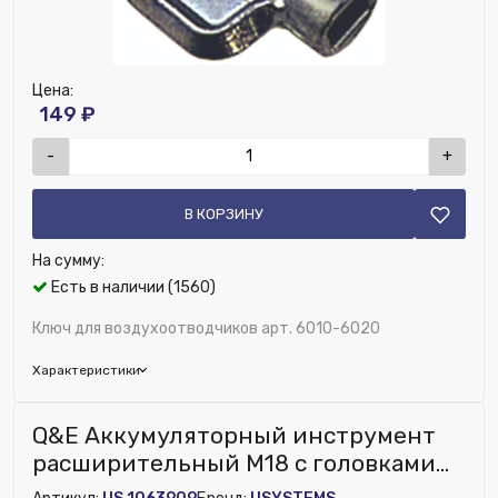
Цена:
149 ₽
-
+
В КОРЗИНУ
На сумму:
Есть в наличии (1560)
Ключ для воздухоотводчиков арт. 6010-6020
Характеристики
Бренд:
FAR
Q&E Аккумуляторный инструмент
Исключить из публикации на веб-витрине mag1c:
расширительный M18 с головками
Нет
16/20/25/H32 10БАР '1Ф