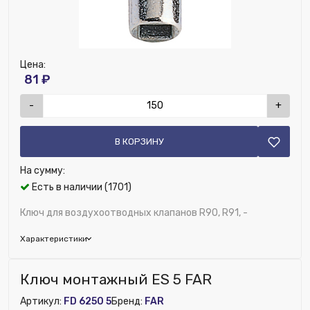
Цена:
81 ₽
-
+
В КОРЗИНУ
На сумму:
Есть в наличии (1701)
Ключ для воздухоотводных клапанов R90, R91, -
Характеристики
Бренд:
Giacomini
Ключ монтажный ES 5 FAR
Артикул:
FD 6250 5
Бренд:
FAR