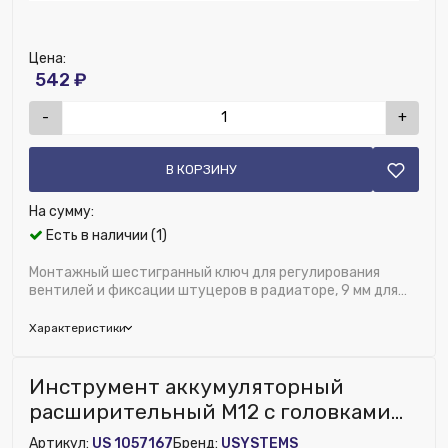
Цена:
542 ₽
-
+
В КОРЗИНУ
На сумму:
Есть в наличии (1)
Монтажный шестигранный ключ для регулирования
вентилей и фиксации штуцеров в радиаторе, 9 мм для
3/8"
Характеристики
Бренд:
FAR
Инструмент аккумуляторный
Ширина (мм):
5
расширительный M12 с головками
16/20/25 10 бар '1Ф
Артикул:
US 1057167
Бренд:
USYSTEMS