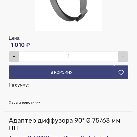
Цена:
1 010 ₽
-
+
В КОРЗИНУ
На сумму:
Характеристики
Наличие рекуператора:
Нет
Адаптер диффузора 90° Ø 75/63 мм
Номенклатура:
Хомут монтажный термозащитный Ø
ПП
125 мм ПП