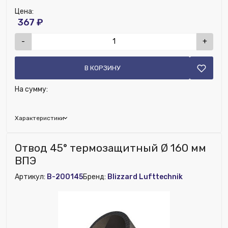
Цена:
367 ₽
-
+
В КОРЗИНУ
На сумму:
Характеристики
Наличие рекуператора:
Нет
Отвод 45° термозащитный Ø 160 мм
Номенклатура:
Хомут универсальный пластик
ВПЭ
Артикул:
B-200145
Бренд:
Blizzard Lufttechnik