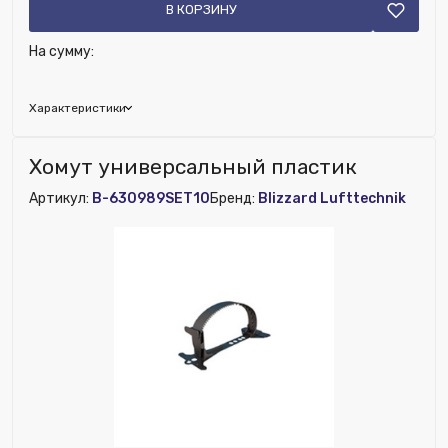
В КОРЗИНУ
На сумму:
Характеристики
Наличие рекуператора:
Нет
Хомут универсальный пластик
Номенклатура:
Коллектор 824 24х Ø 75/63 мм ПП
Артикул:
B-630989SET10
Бренд:
Blizzard Lufttechnik