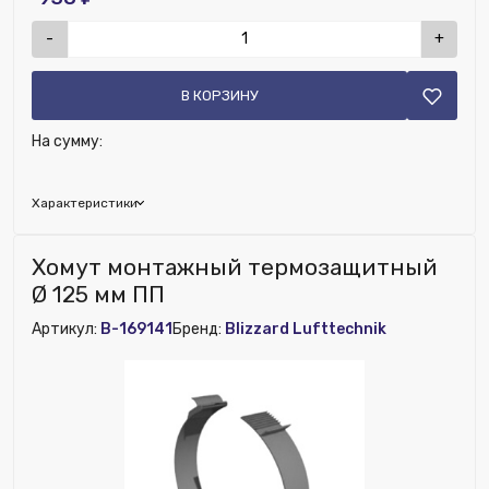
-
+
В КОРЗИНУ
На сумму:
Характеристики
Бренд:
Blizzard Lufttechnik
Хомут монтажный термозащитный
Наличие рекуператора:
Нет
Ø 125 мм ПП
Номенклатура:
Воздуховод Silver Ø 75x6,5 мм ПЭ белый.
Артикул:
B-169141
Бренд:
Blizzard Lufttechnik
Бухта 50м. Цена за метр