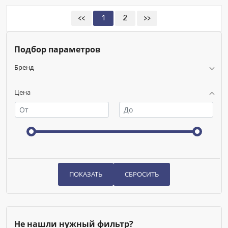
Номенклатура:
Отвод 45° термозащитный Ø 160 мм
ВПЭ
<<
1
2
>>
Подбор параметров
Бренд
Цена
Не нашли нужный фильтр?