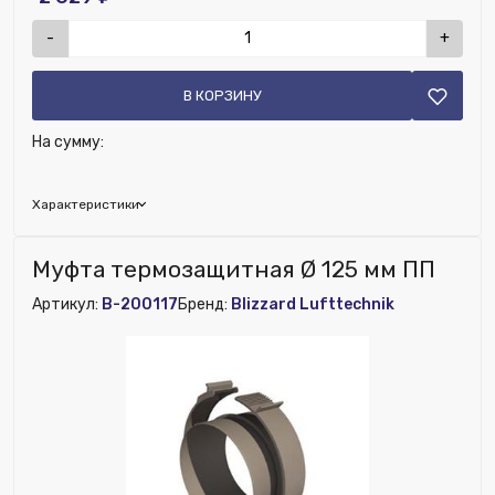
-
+
В КОРЗИНУ
На сумму:
Характеристики
Наличие рекуператора:
Нет
Муфта термозащитная Ø 125 мм ПП
Номенклатура:
Адаптер термозащитный Ø 125-160 мм
Артикул:
B-200117
Бренд:
Blizzard Lufttechnik
пластик