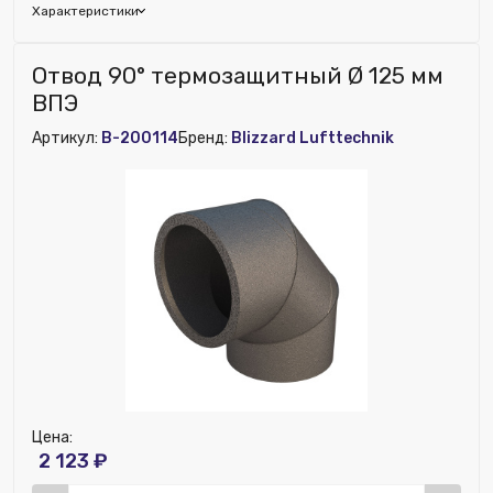
Характеристики
Наличие рекуператора:
Нет
Отвод 90° термозащитный Ø 125 мм
Номенклатура:
Отвод 45° термозащитный Ø 125 мм
ВПЭ
ВПЭ
Артикул:
B-200114
Бренд:
Blizzard Lufttechnik
Цена:
2 123 ₽