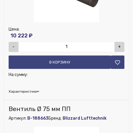
Цена:
10 222 ₽
-
+
В КОРЗИНУ
На сумму:
Характеристики
Наличие рекуператора:
Нет
Вентиль Ø 75 мм ПП
Номенклатура:
Воздуховод термозащит. Ø 125 мм L=2
Артикул:
B-188663
Бренд:
Blizzard Lufttechnik
м ВПЭ. За 1 шт.