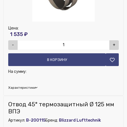
Цена:
1 535 ₽
-
+
В КОРЗИНУ
На сумму:
Характеристики
Наличие рекуператора:
Нет
Отвод 45° термозащитный Ø 125 мм
Номенклатура:
Муфта термозащитная Ø 125 мм ПП
ВПЭ
Артикул:
B-200115
Бренд:
Blizzard Lufttechnik