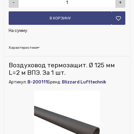
-
+
В КОРЗИНУ
На сумму:
Характеристики
Наличие рекуператора:
Нет
Воздуховод термозащит. Ø 125 мм
Номенклатура:
Отвод 90° термозащитный Ø 125 мм
L=2 м ВПЭ. За 1 шт.
ВПЭ
Артикул:
B-200111
Бренд:
Blizzard Lufttechnik