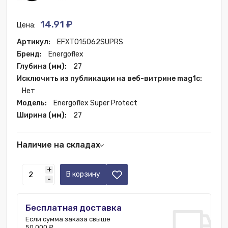
14.91 ₽
Цена:
Артикул:
EFXT015062SUPRS
Бренд:
Energoflex
Глубина (мм):
27
Исключить из публикации на веб-витрине mag1c:
Нет
Модель:
Energoflex Super Protect
Ширина (мм):
27
Наличие на складах
Санкт-Петербург:
8 шт.
+
Москва:
168 шт.
В корзину
-
Бесплатная доставка
Если сумма заказа свыше
50 000 ₽