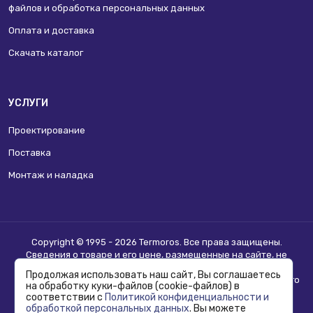
файлов и обработка персональных данных
Оплата и доставка
Скачать каталог
УСЛУГИ
Проектирование
Поставка
Монтаж и наладка
Copyright © 1995 - 2026 Termoros. Все права защищены.
Сведения о товаре и его цене, размещенные на сайте, не
являются
публичной офертой
.
Продолжая использовать наш сайт, Вы соглашаетесь
Информацию о возможности приобретения соответствующего
на обработку куки-файлов (cookie-файлов) в
товара и условиях такого приобретения уточняйте в отделе
соответствии с
Политикой конфиденциальности и
продаж.
обработкой персональных данных
. Вы можете