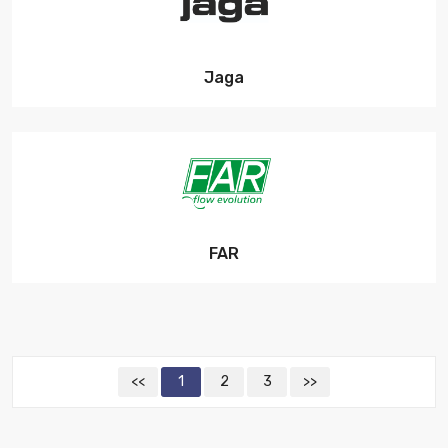
Jaga
FAR
<<
1
2
3
>>