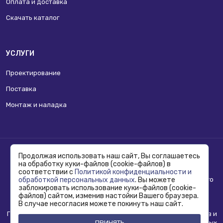
Оплата и доставка
Скачать каталог
УСЛУГИ
Проектирование
Поставка
Монтаж и наладка
Copyright © 1995 - 2026 Termoros. Все права защищены.
Продолжая использовать наш сайт, Вы соглашаетесь
Сведения о товаре и его цене, размещенные на сайте, не
на обработку куки-файлов (cookie-файлов) в
являются
публичной офертой
.
соответствии с
Политикой конфиденциальности и
Информацию о возможности приобретения соответствующего
обработкой персональных данных
. Вы можете
заблокировать использование куки-файлов (cookie-
товара и условиях такого приобретения уточняйте в отделе
файлов) сайтом, изменив настойки Вашего браузера.
продаж.
В случае несогласия можете покинуть наш сайт.
Политика конфиденциальности, использования сookie-файлов и
ПРИНЯТЬ
обработка персональных данных