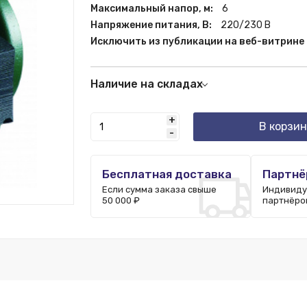
Максимальный напор, м:
6
Напряжение питания, В:
220/230 В
Исключить из публикации на веб-витрине
Наличие на складах
Склад РФ:
20 шт.
+
Москва:
8 шт.
В корзин
-
Пятигорск:
2 шт.
Казань:
1 шт.
Ростов-на-Дону:
2 шт.
Бесплатная доставка
Партнё
Краснодар:
1 шт.
Если сумма заказа свыше
Индивиду
50 000 ₽
партнёро