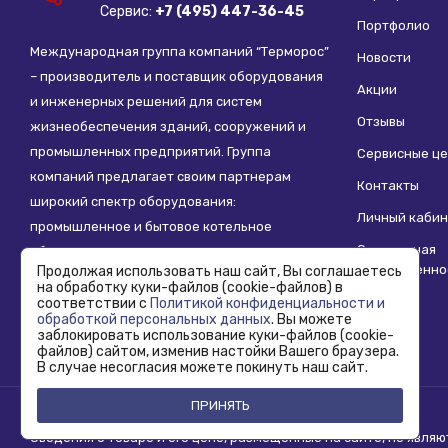
Сервис:
+7 (495) 447-36-45
Портфолио
Международная группа компаний “Терморос”
Новости
– производитель и поставщик оборудования
Акции
и инженерных решений для систем
Отзывы
жизнеобеспечения зданий, сооружений и
промышленных предприятий. Группа
Сервисные ц
компаний предлагает своим партнерам
Контакты
широкий спектр оборудования:
Личный кабин
промышленное и бытовое котельное
Социальная
оборудование, системы отопления,
ответственно
Продолжая использовать наш сайт, Вы соглашаетесь
водоснабжения, водоподготовки и другие
на обработку куки-файлов (cookie-файлов) в
инженерные системы.
соответствии с
Политикой конфиденциальности и
обработкой персональных данных
. Вы можете
заблокировать использование куки-файлов (cookie-
файлов) сайтом, изменив настойки Вашего браузера.
В случае несогласия можете покинуть наш сайт.
ПРИНЯТЬ
Copyright © 1995 - 2026 Termoros. Все права защищены.
Сведения о товаре и его цене, размещенные на сайте, не явля