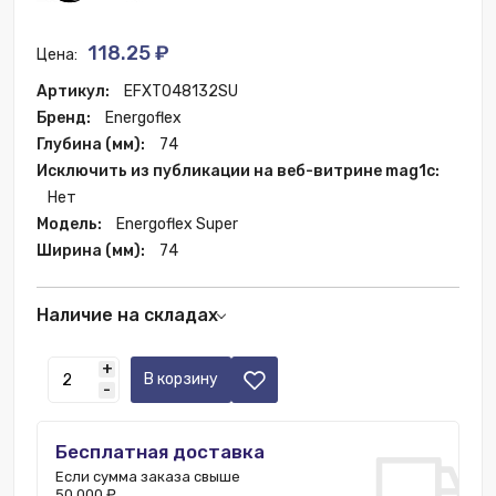
118.25 ₽
Цена:
Артикул:
EFXT048132SU
Бренд:
Energoflex
Глубина (мм):
74
Исключить из публикации на веб-витрине mag1c:
Нет
Модель:
Energoflex Super
Ширина (мм):
74
Наличие на складах
Санкт-Петербург:
62 шт.
+
Москва:
470 шт.
В корзину
-
Склад РФ:
6580 шт.
Бесплатная доставка
Если сумма заказа свыше
50 000 ₽