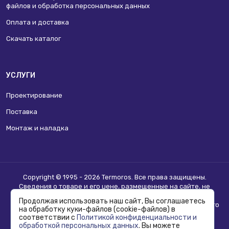
файлов и обработка персональных данных
Оплата и доставка
Скачать каталог
УСЛУГИ
Проектирование
Поставка
Монтаж и наладка
Copyright © 1995 - 2026 Termoros. Все права защищены.
Сведения о товаре и его цене, размещенные на сайте, не
являются
публичной офертой
.
Продолжая использовать наш сайт, Вы соглашаетесь
Информацию о возможности приобретения соответствующего
на обработку куки-файлов (cookie-файлов) в
товара и условиях такого приобретения уточняйте в отделе
соответствии с
Политикой конфиденциальности и
продаж.
обработкой персональных данных
. Вы можете