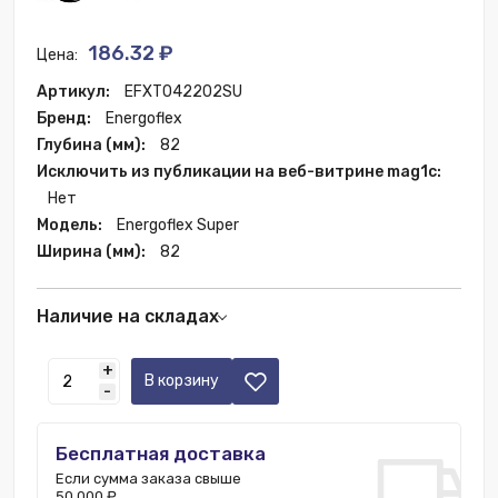
186.32 ₽
Цена:
Артикул:
EFXT042202SU
Бренд:
Energoflex
Глубина (мм):
82
Исключить из публикации на веб-витрине mag1c:
Нет
Модель:
Energoflex Super
Ширина (мм):
82
Наличие на складах
Склад РФ:
3360 шт.
+
Москва:
796 шт.
В корзину
-
Бесплатная доставка
Если сумма заказа свыше
50 000 ₽