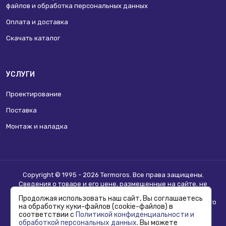
файлов и обработка персональных данных
Оплата и доставка
Скачать каталог
УСЛУГИ
Проектирование
Поставка
Монтаж и наладка
Copyright © 1995 - 2026 Termoros. Все права защищены.
Сведения о товаре и его цене, размещенные на сайте, не
являются
публичной офертой
.
Продолжая использовать наш сайт, Вы соглашаетесь
Информацию о возможности приобретения соответствующего
на обработку куки-файлов (cookie-файлов) в
товара и условиях такого приобретения уточняйте в отделе
соответствии с
Политикой конфиденциальности и
продаж.
обработкой персональных данных
. Вы можете