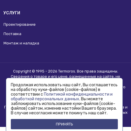
УСЛУГИ
Проектирование
Поставка
Монтаж и наладка
Copyright © 1995 - 2026 Termoros. Все права защищены.
Сведения о товаре и его цене, размещенные на сайте, не
являются
публичной офертой
.
Продолжая использовать наш сайт, Вы соглашаетесь
Информацию о возможности приобретения соответствующего
на обработку куки-файлов (cookie-файлов) в
товара и условиях такого приобретения уточняйте в отделе
соответствии с
Политикой конфиденциальности и
продаж.
обработкой персональных данных
. Вы можете
заблокировать использование куки-файлов (cookie-
Политика конфиденциальности, использования сookie-файлов и
файлов) сайтом, изменив настойки Вашего браузера.
обработка персональных данных
В случае несогласия можете покинуть наш сайт.
ПРИНЯТЬ