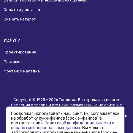
файлов и обработка персональных данных
Оплата и доставка
Скачать каталог
УСЛУГИ
Проектирование
Поставка
Монтаж и наладка
Copyright © 1995 - 2026 Termoros. Все права защищены.
Сведения о товаре и его цене, размещенные на сайте, не
являются
публичной офертой
.
Продолжая использовать наш сайт, Вы соглашаетесь
Информацию о возможности приобретения соответствующего
на обработку куки-файлов (cookie-файлов) в
товара и условиях такого приобретения уточняйте в отделе
соответствии с
Политикой конфиденциальности и
продаж.
обработкой персональных данных
. Вы можете
заблокировать использование куки-файлов (cookie-