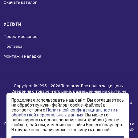
Скачать каталог
УСЛУГИ
Проектирование
Поставка
Монтаж и наладка
Copyright © 1995 - 2026 Termoros. Все права защищены.
Сведения о товаре и его цене, размещенные на сайте, не
являются
публичной офертой
.
Продолжая использовать наш сайт, Вы соглашаетесь
Информацию о возможности приобретения соответствующего
на обработку куки-файлов (cookie-файлов) в
товара и условиях такого приобретения уточняйте в отделе
соответствии с
Политикой конфиденциальности и
продаж.
обработкой персональных данных
. Вы можете
заблокировать использование куки-файлов (cookie-
Политика конфиденциальности, использования сookie-файлов и
файлов) сайтом, изменив настойки Вашего браузера.
обработка персональных данных
В случае несогласия можете покинуть наш сайт.