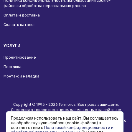
Политика конфиденциальности, использования сookie-
файлов и обработка персональных данных
Оплата и доставка
Скачать каталог
УСЛУГИ
Проектирование
Поставка
Монтаж и наладка
Copyright © 1995 - 2026 Termoros. Все права защищены.
Сведения о товаре и его цене, размещенные на сайте, не
являются
публичной офертой
.
Продолжая использовать наш сайт, Вы соглашаетесь
Информацию о возможности приобретения соответствующего
на обработку куки-файлов (cookie-файлов) в
товара и условиях такого приобретения уточняйте в отделе
соответствии с
Политикой конфиденциальности и
продаж.