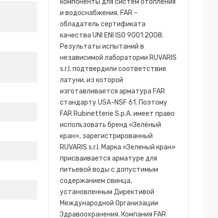
компоненты для систем отопления
и водоснабжения. FAR –
обладатель сертификата
качества UNI ENI ISO 9001:2008.
Результаты испытаний в
независимой лаборатории RUVARIS
s.r.l. подтвердили соответствие
латуни, из которой
изготавливается арматура FAR
стандарту USA-NSF 61. Поэтому
FAR Rubinetterie S.p.A. имеет право
использовать бренд «Зелёный
кран», зарегистрированный
RUVARIS s.r.l. Марка «Зеленый кран»
присваивается арматуре для
питьевой воды с допустимым
содержанием свинца,
установленным Директивой
Международной Организации
Здравоохранения. Компания FAR