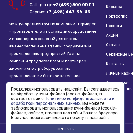
Call-центр:
+7 (499) 500 00 01
Карьера
Сервис:
+7 (495) 447-36-45
Портфолио
Международная группа компаний “Терморос”
Новости
– производитель и поставщик оборудования
Акции
и инженерных решений для систем
Отзывы
жизнеобеспечения зданий, сооружений и
промышленных предприятий. Группа
Сервисные ц
компаний предлагает своим партнерам
Контакты
широкий спектр оборудования:
Личный кабин
промышленное и бытовое котельное
Социальная
оборудование, системы отопления,
ответственно
Продолжая использовать наш сайт, Вы соглашаетесь
водоснабжения, водоподготовки и другие
на обработку куки-файлов (cookie-файлов) в
инженерные системы.
соответствии с
Политикой конфиденциальности и
обработкой персональных данных
. Вы можете
заблокировать использование куки-файлов (cookie-
файлов) сайтом, изменив настойки Вашего браузера.
В случае несогласия можете покинуть наш сайт.
ПРИНЯТЬ