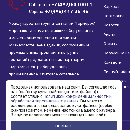
Call-центр:
+7 (499) 500 00 01
Карьера
Сервис:
+7 (495) 447-36-45
Портфолио
Международная группа компаний “Терморос”
Новости
– производитель и поставщик оборудования
Акции
и инженерных решений для систем
Отзывы
жизнеобеспечения зданий, сооружений и
промышленных предприятий. Группа
Сервисные ц
компаний предлагает своим партнерам
Контакты
широкий спектр оборудования:
Личный кабин
промышленное и бытовое котельное
Социальная
оборудование, системы отопления,
ответственно
Продолжая использовать наш сайт, Вы соглашаетесь
водоснабжения, водоподготовки и другие
на обработку куки-файлов (cookie-файлов) в
инженерные системы.
соответствии с
Политикой конфиденциальности и
обработкой персональных данных
. Вы можете
заблокировать использование куки-файлов (cookie-
файлов) сайтом, изменив настойки Вашего браузера.
В случае несогласия можете покинуть наш сайт.
ПРИНЯТЬ