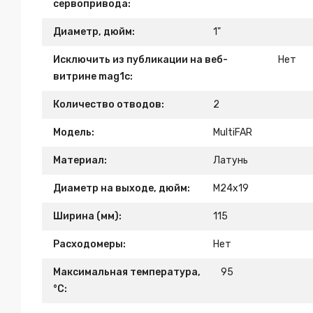
сервопривода:
Диаметр, дюйм:
1"
Исключить из публикации на веб-
Нет
витрине mag1c:
Количество отводов:
2
Модель:
MultiFAR
Материал:
Латунь
Диаметр на выходе, дюйм:
М24х19
Ширина (мм):
115
Расходомеры:
Нет
Максимальная температура,
95
°С: