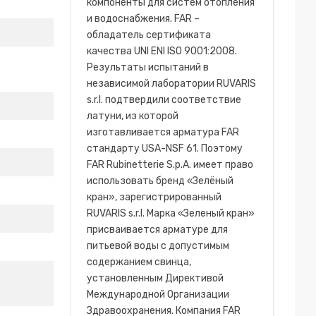
компоненты для систем отопления
и водоснабжения. FAR –
обладатель сертификата
качества UNI ENI ISO 9001:2008.
Результаты испытаний в
независимой лаборатории RUVARIS
s.r.l. подтвердили соответствие
латуни, из которой
изготавливается арматура FAR
стандарту USA-NSF 61. Поэтому
FAR Rubinetterie S.p.A. имеет право
использовать бренд «Зелёный
кран», зарегистрированный
RUVARIS s.r.l. Марка «Зеленый кран»
присваивается арматуре для
питьевой воды с допустимым
содержанием свинца,
установленным Директивой
Международной Организации
Здравоохранения. Компания FAR