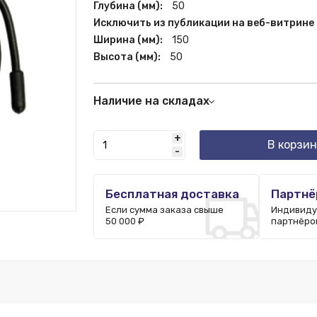
Глубина (мм):
50
Исключить из публикации на веб-витрине
Ширина (мм):
150
Высота (мм):
50
Наличие на складах
Казань:
11 шт.
+
Новосибирск:
9 шт.
В корзин
-
Санкт-Петербург:
10 шт.
Москва:
94 шт.
Ростов-на-Дону:
5 шт.
Бесплатная доставка
Партнё
Нижний Новгород:
3 шт.
Если сумма заказа свыше
Индивиду
50 000 ₽
партнёро