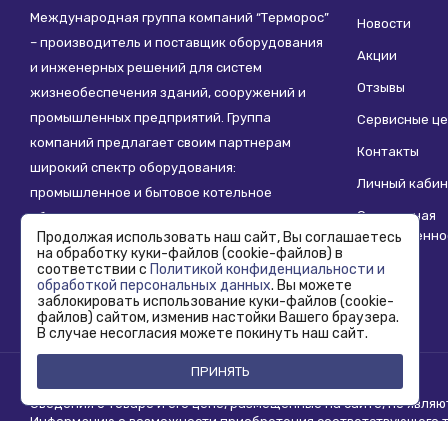
Международная группа компаний “Терморос”
Новости
– производитель и поставщик оборудования
Акции
и инженерных решений для систем
Отзывы
жизнеобеспечения зданий, сооружений и
промышленных предприятий. Группа
Сервисные ц
компаний предлагает своим партнерам
Контакты
широкий спектр оборудования:
Личный кабин
промышленное и бытовое котельное
Социальная
оборудование, системы отопления,
ответственно
Продолжая использовать наш сайт, Вы соглашаетесь
водоснабжения, водоподготовки и другие
на обработку куки-файлов (cookie-файлов) в
инженерные системы.
соответствии с
Политикой конфиденциальности и
обработкой персональных данных
. Вы можете
заблокировать использование куки-файлов (cookie-
файлов) сайтом, изменив настойки Вашего браузера.
В случае несогласия можете покинуть наш сайт.
ПРИНЯТЬ
Copyright © 1995 - 2026 Termoros. Все права защищены.
Сведения о товаре и его цене, размещенные на сайте, не явля
Информацию о возможности приобретения соответствующего то
продаж.