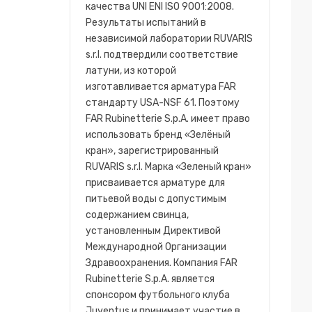
качества UNI ENI ISO 9001:2008.
Результаты испытаний в
независимой лаборатории RUVARIS
s.r.l. подтвердили соответствие
латуни, из которой
изготавливается арматура FAR
стандарту USA-NSF 61. Поэтому
FAR Rubinetterie S.p.A. имеет право
использовать бренд «Зелёный
кран», зарегистрированный
RUVARIS s.r.l. Марка «Зеленый кран»
присваивается арматуре для
питьевой воды с допустимым
содержанием свинца,
установленным Директивой
Международной Организации
Здравоохранения. Компания FAR
Rubinetterie S.p.A. является
спонсором футбольного клуба
Juventus и принимает участие в