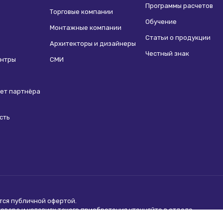
Программы расчетов
Торговые компании
Обучение
Монтажные компании
Статьи о продукции
Архитекторы и дизайнеры
Честный знак
ентры
СМИ
ет партнёра
сть
ются
публичной офертой
.
вара и условиях такого приобретения уточняйте в отделе