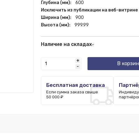
Глубина (мм):
600
Исключить из публикации на веб-витрине
Ширина (мм):
900
Высота (мм):
999.99
Наличие на складах
Склад РФ:
20 шт.
+
Краснодар:
1 шт.
В корзин
-
Москва:
1 шт.
Пятигорск:
2 шт.
Бесплатная доставка
Партнё
Если сумма заказа свыше
Индивиду
50 000 ₽
партнёро