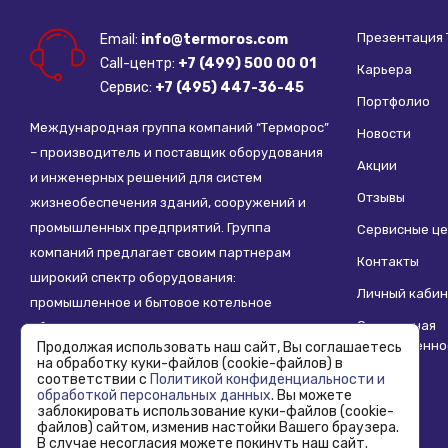
Презентация
Email:
info@termoros.com
Call-центр:
+7 (499) 500 00 01
Карьера
Сервис:
+7 (495) 447-36-45
Портфолио
Международная группа компаний “Терморос”
Новости
– производитель и поставщик оборудования
Акции
и инженерных решений для систем
Отзывы
жизнеобеспечения зданий, сооружений и
промышленных предприятий. Группа
Сервисные ц
компаний предлагает своим партнерам
Контакты
широкий спектр оборудования:
Личный кабин
промышленное и бытовое котельное
Социальная
оборудование, системы отопления,
ответственно
Продолжая использовать наш сайт, Вы соглашаетесь
водоснабжения, водоподготовки и другие
на обработку куки-файлов (cookie-файлов) в
инженерные системы.
соответствии с
Политикой конфиденциальности и
обработкой персональных данных
. Вы можете
заблокировать использование куки-файлов (cookie-
файлов) сайтом, изменив настойки Вашего браузера.
В случае несогласия можете покинуть наш сайт.