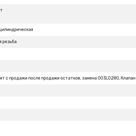
ет
 цилиндрическая
я резьба
ят с продажи после продажи остатков, замена 003L0280, Клапан з