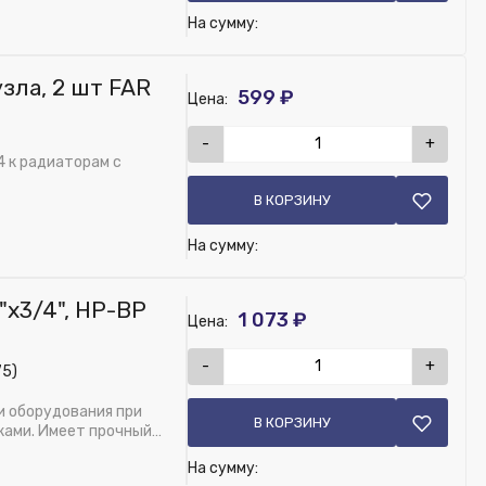
На сумму:
узла, 2 шт FAR
599 ₽
Цена:
-
+
84 к радиаторам с
В КОРЗИНУ
На сумму:
"х3/4", НР-ВР
1 073 ₽
Цена:
-
+
75)
и оборудования при
В КОРЗИНУ
ками. Имеет прочный
На сумму: