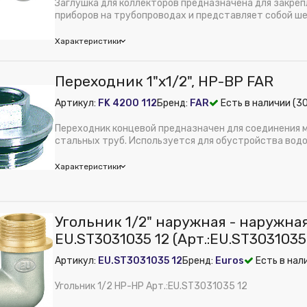
Заглушка для коллекторов предназначена для закре
м):
40
приборов на трубопроводах и представляет собой шес
мм:
20
Характеристики
Переходник 1"х1/2", НР-ВР FAR
ное давление, бар:
10
Артикул:
FK 4200 112
Бренд:
FAR
Есть в наличии (3
трубы:
Сталь
 из публикации на веб-витрине mag1c:
Нет
Переходник концевой предназначен для соединения 
Латунь
стальных труб. Используется для обустройства вод
з...
м):
120
Характеристики
мм:
25
Угольник 1/2" наружная - наружна
ное давление, бар:
10
EU.ST3031035 12 (Арт.:EU.ST3031035
трубы:
Сталь
Артикул:
EU.ST3031035 12
Бренд:
Euros
Есть в нал
 из публикации на веб-витрине mag1c:
Нет
Латунь
Угольник 1/2 НР-НР Арт.:EU.ST3031035 12
м):
40