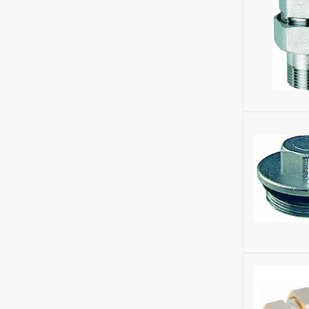
Максималь
Материал 
Исключить
Материал:
Ширина (м
Высота (м
Бренд:
FAR
Максималь
Материал 
Исключить
Материал:
Ширина (м
ДУ трубы, 
Бренд:
FAR
Максималь
Материал 