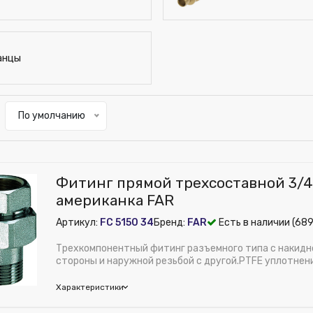
анцы
По умолчанию
Фитинг прямой трехсоставной 3/4"
американка FAR
Артикул:
FC 5150 34
Бренд:
FAR
Есть в наличии (689
Трехкомпонентный фитинг разъемного типа с накидно
стороны и наружной резьбой с другой.PTFE уплотнен
гермет...
Характеристики