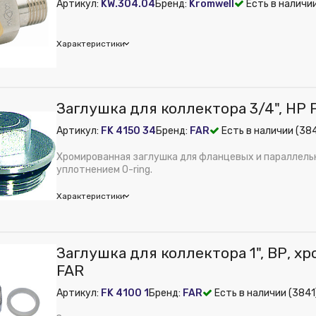
Артикул:
KW.304.04
Бренд:
Kromwell
Есть в наличии
 из публикации на веб-витрине mag1c:
Нет
Латунь
м):
40
Характеристики
мм:
25
mwell
Заглушка для коллектора 3/4", НР 
м):
18
Артикул:
FK 4150 34
Бренд:
FAR
Есть в наличии (38
 из публикации на веб-витрине mag1c:
Нет
Латунь
Хромированная заглушка для фланцевых и параллельн
м):
44
уплотнением O-ring.
м):
18
Характеристики
Заглушка для коллектора 1", ВР, х
ное давление, бар:
10
FAR
трубы:
Сталь
Артикул:
FK 4100 1
Бренд:
FAR
Есть в наличии (3841
 из публикации на веб-витрине mag1c:
Нет
Латунь