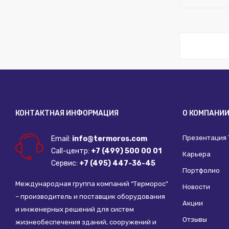
Бренд:
FAR
Максималь
Исключить
Материал:
Ширина (м
ДУ трубы, 
КОНТАКТНАЯ ИНФОРМАЦИЯ
О КОМПАНИ
Презентация
Email:
info@termoros.com
Call-центр:
+7 (499) 500 00 01
Карьера
Сервис:
+7 (495) 447-36-45
Портфолио
Международная группа компаний “Терморос”
Новости
– производитель и поставщик оборудования
Акции
и инженерных решений для систем
Отзывы
жизнеобеспечения зданий, сооружений и