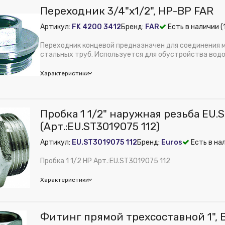
Переходник 3/4"х1/2", НР-ВР FAR
ное давление, бар:
10
Артикул:
FK 4200 3412
Бренд:
FAR
Есть в наличии (
трубы:
Сталь
 из публикации на веб-витрине mag1c:
Нет
Переходник концевой предназначен для соединения 
Латунь
стальных труб. Используется для обустройства вод
з...
м):
60
Характеристики
мм:
20
Пробка 1 1/2" наружная резьба EU.
ное давление, бар:
10
(Арт.:EU.ST3019075 112)
трубы:
Сталь
Артикул:
EU.ST3019075 112
Бренд:
Euros
Есть в на
 из публикации на веб-витрине mag1c:
Нет
Латунь
Пробка 1 1/2 НР Арт.:EU.ST3019075 112
м):
30
Характеристики
мм:
20-15
os
Фитинг прямой трехсоставной 1",
м):
55