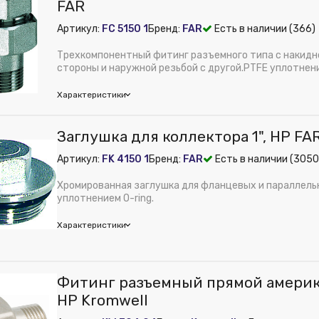
FAR
ное давление, бар:
25
Артикул:
FC 5150 1
Бренд:
FAR
Есть в наличии (366)
трубы:
Сталь
 из публикации на веб-витрине mag1c:
Нет
Трехкомпонентный фитинг разъемного типа с накидно
Латунь
стороны и наружной резьбой с другой.PTFE уплотнен
гермет...
м):
55
Характеристики
м):
21
Заглушка для коллектора 1", НР FA
ное давление, бар:
10
Артикул:
FK 4150 1
Бренд:
FAR
Есть в наличии (3050
трубы:
Сталь
 из публикации на веб-витрине mag1c:
Нет
Хромированная заглушка для фланцевых и параллельн
Латунь
уплотнением O-ring.
м):
60
Характеристики
мм:
25
Фитинг разъемный прямой америка
ное давление, бар:
10
НР Kromwell
трубы:
Сталь