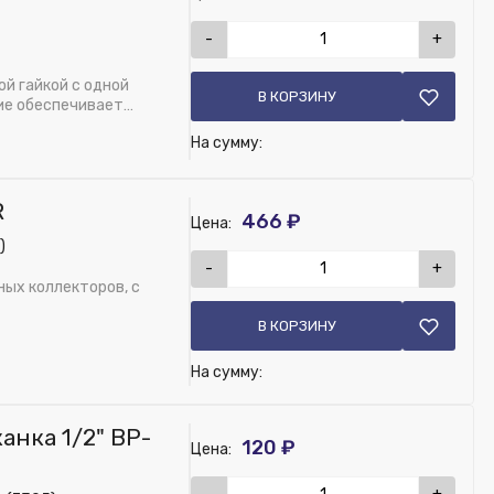
-
+
й гайкой с одной
В КОРЗИНУ
ие обеспечивает
На сумму:
R
466 ₽
Цена:
)
-
+
ых коллекторов, с
В КОРЗИНУ
На сумму:
нка 1/2" ВР-
120 ₽
Цена: