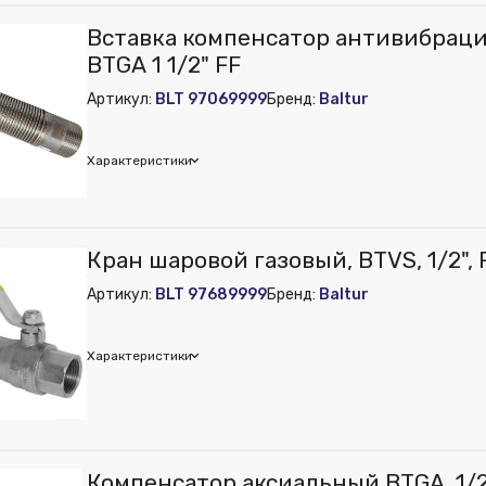
ur
Вставка компенсатор антивибрац
м):
250
BTGA 1 1/2" FF
м):
210
Артикул:
BLT 97069999
Бренд:
Baltur
м):
210
Характеристики
ur
Кран шаровой газовый, BTVS, 1/2", F
Артикул:
BLT 97689999
Бренд:
Baltur
Характеристики
ur
Компенсатор аксиальный BTGA, 1/2"