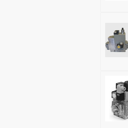
Бренд:
Balt
Бренд:
Balt
Глубина (м
Ширина (м
Высота (м