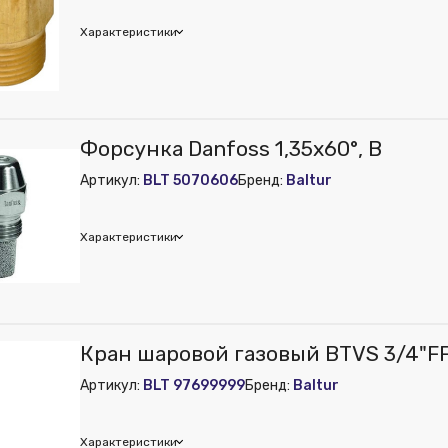
Характеристики
ur
Форсунка Danfoss 1,35х60°, B
м):
300
Артикул:
BLT 5070606
Бренд:
Baltur
м):
20
м):
30
Характеристики
ur
Кран шаровой газовый BTVS 3/4"F
Артикул:
BLT 97699999
Бренд:
Baltur
Характеристики