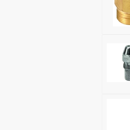
Бренд:
Balt
Глубина (м
Ширина (м
Высота (м
Бренд:
Balt