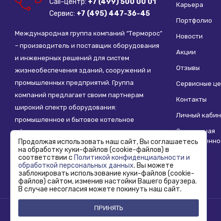
Call-центр:
+7 (499) 500 00 01
Карьера
Сервис:
+7 (495) 447-36-45
Портфолио
Международная группа компаний “Терморос”
Новости
– производитель и поставщик оборудования
Акции
и инженерных решений для систем
Отзывы
жизнеобеспечения зданий, сооружений и
промышленных предприятий. Группа
Сервисные ц
компаний предлагает своим партнерам
Контакты
широкий спектр оборудования:
Личный кабин
промышленное и бытовое котельное
Социальная
оборудование, системы отопления,
ответственно
Продолжая использовать наш сайт, Вы соглашаетесь
водоснабжения, водоподготовки и другие
на обработку куки-файлов (cookie-файлов) в
инженерные системы.
соответствии с
Политикой конфиденциальности и
обработкой персональных данных
. Вы можете
заблокировать использование куки-файлов (cookie-
файлов) сайтом, изменив настойки Вашего браузера.
В случае несогласия можете покинуть наш сайт.
ПРИНЯТЬ
Copyright © 1995 - 2026 Termoros. Все права защищены.