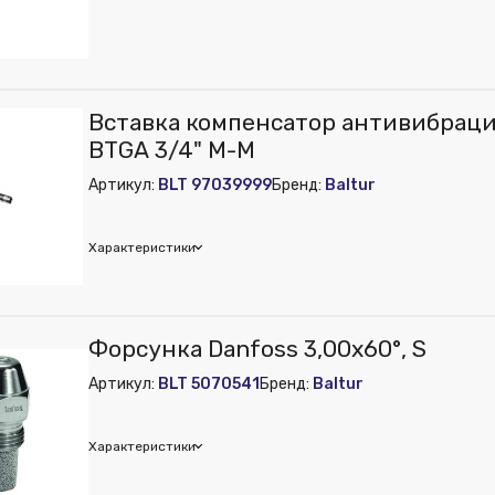
ur
Вставка компенсатор антивибраци
м):
150
BTGA 3/4" M-M
м):
10
Артикул:
BLT 97039999
Бренд:
Baltur
м):
100
Характеристики
ur
Форсунка Danfoss 3,00х60°, S
м):
250
Артикул:
BLT 5070541
Бренд:
Baltur
м):
100
м):
100
Характеристики