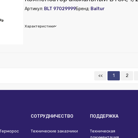
 из публикации на веб-витрине mag1c:
Нет
Артикул:
BLT 97029999
Бренд:
Baltur
Характеристики
ur
 из публикации на веб-витрине mag1c:
Нет
<<
1
2
И
СОТРУДНИЧЕСТВО
ПОДДЕРЖКА
 Терморос
Технические заказчики
Техническая
документация