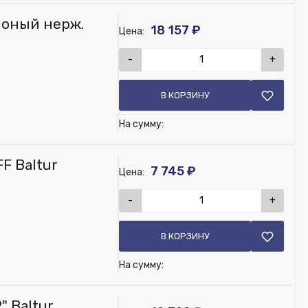
ионый нерж.
18 157 ₽
Цена:
-
+
В КОРЗИНУ
На сумму:
F Baltur
7 745 ₽
Цена:
-
+
В КОРЗИНУ
На сумму:
 Baltur