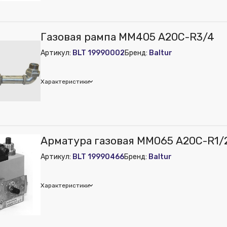
ur
Газовая рампа MM405 A20C-R3/4
Артикул:
BLT 19990002
Бренд:
Baltur
Характеристики
ur
Арматура газовая MM065 A20C-R1/2
м):
250
Артикул:
BLT 19990466
Бренд:
Baltur
м):
210
м):
210
Характеристики