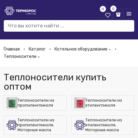
0
0
Главная
Каталог
Котельное оборудование
Теплоносители
Теплоносители купить
оптом
Теплоносители из
Теплоносители из
пропиленгликоля
этиленгликоля
Теплоносители из
Теплоносители из
пропиленгликоля,
этиленгликоля,
Моторные масла
Моторные масла