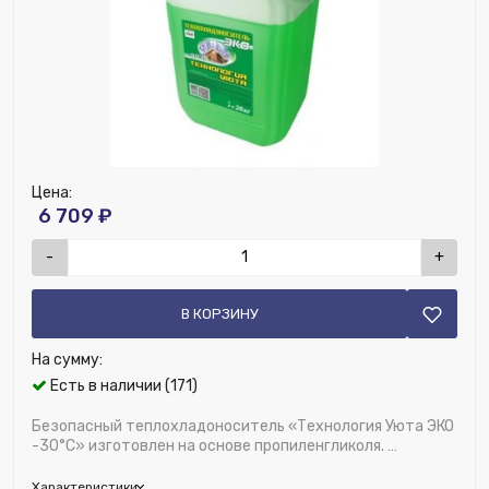
Номенклатура:
Теплоноситель Thermagent EKO -30, 45
кг.
Температура начала кристализации,℃:
-30℃
Тип теплоносителя:
Пропиленгликоль
Цена:
6 709 ₽
-
+
В КОРЗИНУ
На сумму:
Есть в наличии (171)
Безопасный теплохладоноситель «Технология Уюта ЭКО
-30°С» изготовлен на основе пропиленгликоля.
Предназначен в качестве рабочей жи...
Характеристики