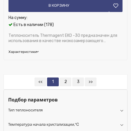
В КОРЗИНУ
На сумму:
Есть в наличии (178)
Теплоноситель Thermagent EKO -30 предназначен для
использования в качестве низкозамерзающего
теплоносителя с рабочей температурой в диапа...
Характеристики
Бренд:
Thermagent
Глубина (мм):
181
Исключить из публикации на веб-витрине mag1c:
<<
1
2
3
>>
Нет
Модель:
Thermagent EKO -30
Подбор параметров
Ширина (мм):
330
Высота (мм):
312
Тип теплоносителя
Номенклатура:
Теплоноситель Thermagent EKO -30, 10
кг.
Температура начала кристализации,℃
Температура начала кристализации,℃:
-30℃