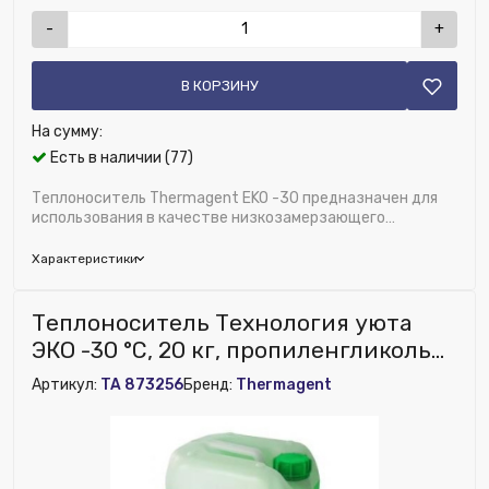
-
+
В КОРЗИНУ
На сумму:
Есть в наличии (77)
Теплоноситель Thermagent EKO -30 предназначен для
использования в качестве низкозамерзающего
теплоносителя с рабочей температурой в диапа...
Характеристики
Бренд:
Thermagent
Теплоноситель Технология уюта
Глубина (мм):
491
ЭКО -30 °С, 20 кг, пропиленгликоль
Исключить из публикации на веб-витрине mag1c:
Thermagent
Артикул:
TA 873256
Бренд:
Thermagent
Нет
Модель:
Thermagent EKO -30
Ширина (мм):
400
Высота (мм):
400