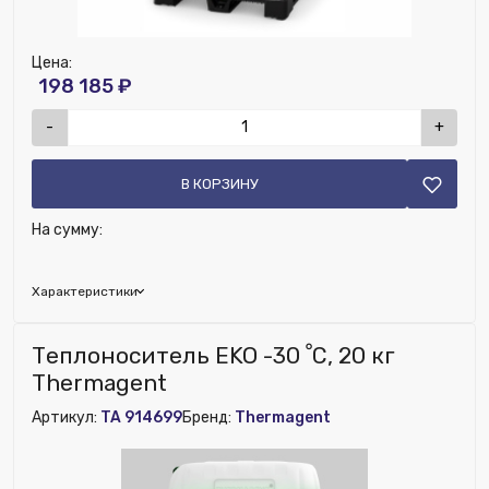
Цена:
198 185 ₽
-
+
В КОРЗИНУ
На сумму:
Характеристики
Бренд:
Thermagent
Теплоноситель EKO -30 ﹾС, 20 кг
Тип теплоносителя:
Этиленгликоль
Thermagent
Артикул:
TA 914699
Бренд:
Thermagent