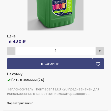
Температура начала кристализации,℃:
-20℃
Тип теплоносителя:
Пропиленгликоль
Цена:
6 430 ₽
-
+
В КОРЗИНУ
На сумму:
Есть в наличии (74)
Теплоноситель Thermagent EKO -20 предназначен для
использования в качестве низкозамерзающего
теплоносителя с рабочей температурой в диапа...
Характеристики