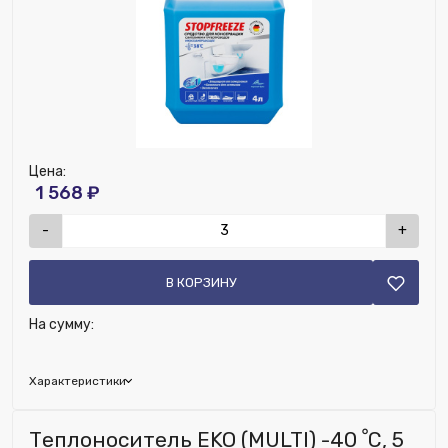
Цена:
1 568 ₽
-
+
В КОРЗИНУ
На сумму:
Характеристики
Бренд:
Thermagent
Теплоноситель EKO (MULTI) -40 ﹾС, 5