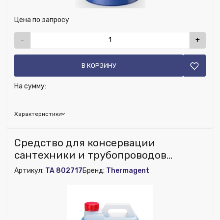
Цена по запросу
-
+
В КОРЗИНУ
На сумму:
Характеристики
Бренд:
Thermagent
Средство для консервации
Глубина (мм):
585
сантехники и трубопроводов
Ширина (мм):
585
STOPFREEZE Thermagent
Артикул:
TA 802717
Бренд:
Thermagent
Высота (мм):
878
Тип теплоносителя:
Пропиленгликоль