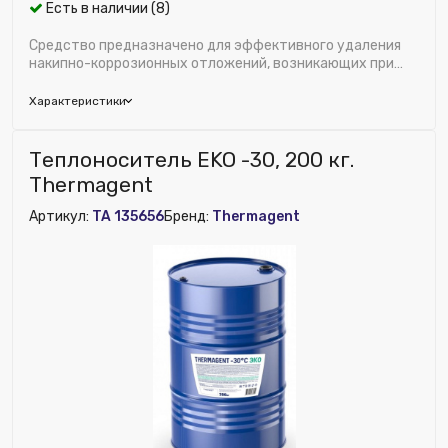
Есть в наличии (8)
Средство предназначено для эффективного удаления
накипно-коррозионных отложений, возникающих при
эксплуатации промышленных и бытовых сист...
Характеристики
Бренд:
Thermagent
Теплоноситель EKO -30, 200 кг.
Глубина (мм):
181
Thermagent
Исключить из публикации на веб-витрине mag1c:
Артикул:
TA 135656
Бренд:
Thermagent
Нет
Модель:
Active
Ширина (мм):
330
Высота (мм):
312
Номенклатура:
Средство очистки Thermagent Active,
10 кг.
Тип теплоносителя:
Пропиленгликоль