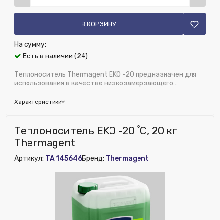
В КОРЗИНУ
На сумму:
Есть в наличии (24)
Теплоноситель Thermagent EKO -20 предназначен для
использования в качестве низкозамерзающего
теплоносителя с рабочей температурой в диапа...
Характеристики
Бренд:
Thermagent
Теплоноситель EKO -20 ﹾС, 20 кг
Глубина (мм):
260
Thermagent
Исключить из публикации на веб-витрине mag1c:
Артикул:
TA 145646
Бренд:
Thermagent
Нет
Ширина (мм):
285
Высота (мм):
380
Номенклатура:
Теплоноситель Thermagent EKO -20, 10
кг