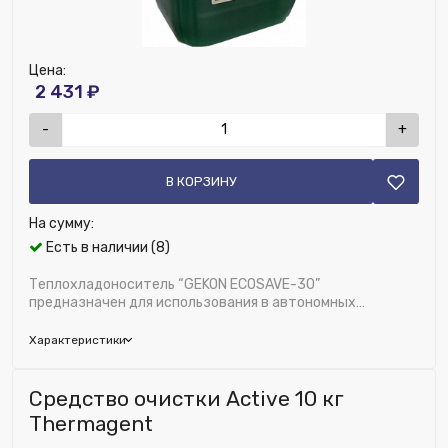
Цена:
2 431 ₽
-
+
В КОРЗИНУ
На сумму:
Есть в наличии (8)
Теплохладоноситель “GEKON ECOSAVE-30”
предназначен для использования в автономных
системах отопления замкнутого типа, работающих в
интерв...
Характеристики
Бренд:
Gekon
Средство очистки Active 10 кг
Глубина (мм):
200
Thermagent
Исключить из публикации на веб-витрине mag1c: