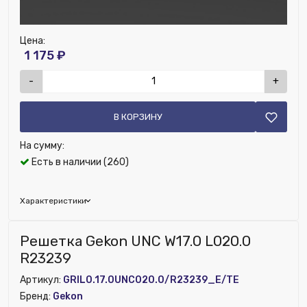
Цена:
1 175 ₽
-
+
В КОРЗИНУ
На сумму:
Есть в наличии (260)
Характеристики
Бренд:
Gekon
Решетка Gekon UNC W17.0 L020.0
Цвет решетки:
R23009
R23239
Глубина (мм):
170
Артикул:
GRIL0.17.0UNC020.0/R23239_E/TE
Ширина (мм):
200
Бренд:
Gekon
Высота (мм):
18