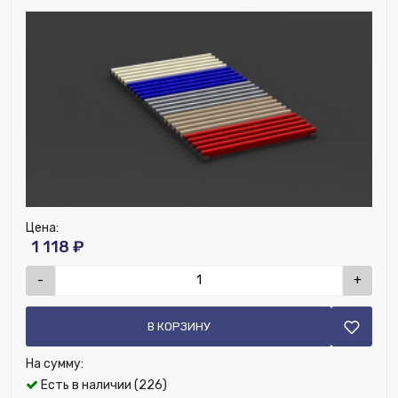
Номенклатура:
Решетка рулонная алюминиевая для
конвекторов L020.0 W17.0 R23009_E/TE
Цена:
1 118 ₽
-
+
В КОРЗИНУ
На сумму:
Есть в наличии (226)