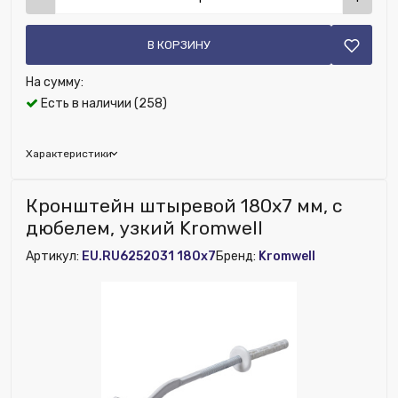
В КОРЗИНУ
На сумму:
Есть в наличии (258)
Характеристики
Бренд:
Rifar
Кронштейн штыревой 180х7 мм, с
Цвет решетки:
Сапфир
дюбелем, узкий Kromwell
Глубина (мм):
100
Артикул:
EU.RU6252031 180x7
Бренд:
Kromwell
Материал:
Сталь
Ширина (мм):
100
Высота (мм):
100
Номенклатура:
Кронштейн угловой регулируемый
Сапфир (2 шт)