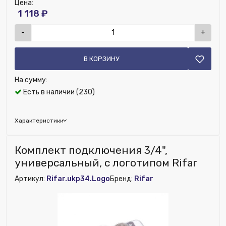
Цена:
1 118 ₽
-
+
В КОРЗИНУ
На сумму:
Есть в наличии (230)
Характеристики
Бренд:
Gekon
Комплект подключения 3/4",
Цвет решетки:
N23109
универсальный, с логотипом Rifar
Глубина (мм):
170
Артикул:
Rifar.ukp34.Logo
Бренд:
Rifar
Ширина (мм):
200
Высота (мм):
18
Номенклатура:
Решетка рулонная алюминиевая для
конвекторов L020.0 W17.0 R23109_E/TE