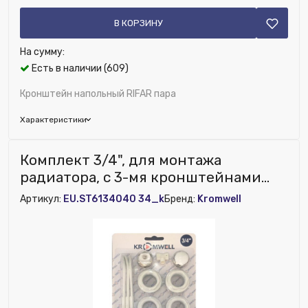
В КОРЗИНУ
На сумму:
Есть в наличии (609)
Кронштейн напольный RIFAR пара
Характеристики
Бренд:
Rifar
Комплект 3/4", для монтажа
Цвет решетки:
Белый
радиатора, с 3-мя кронштейнами
Глубина (мм):
150
Kromwell
Артикул:
EU.ST6134040 34_k
Бренд:
Kromwell
Исключить из публикации на веб-витрине mag1c:
Нет
Материал:
Сталь
Ширина (мм):
150
Высота (мм):
600
Номенклатура:
Кронштейн напольный RIFAR (пара)