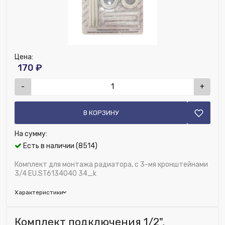
Цена:
170 ₽
-
+
В КОРЗИНУ
На сумму:
Есть в наличии (8514)
Комплект для монтажа радиатора, с 3-мя кронштейнами
3/4 EU.ST6134040 34_k
Характеристики
Бренд:
Kromwell
Комплект подключения 1/2",