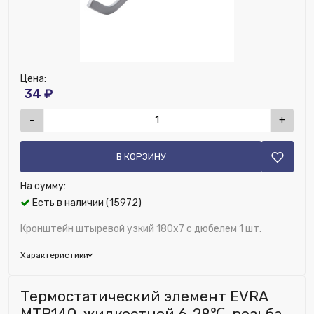
Цена:
34 ₽
-
+
В КОРЗИНУ
На сумму:
Есть в наличии (15972)
Кронштейн штыревой узкий 180х7 с дюбелем 1 шт.
Характеристики
Бренд:
Kromwell
Термостатический элемент EVRA
Цвет решетки:
Белый
МТВ140, жидкостной 6-28℃, резьба