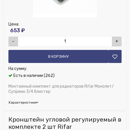
Цена:
653 ₽
-
+
В КОРЗИНУ
На сумму:
Есть в наличии (262)
Монтажный комплект для радиаторов Rifar Монолит/
Супремо 3/4 блистер
Характеристики
Бренд:
Rifar
Кронштейн угловой регулируемый в
Цвет решетки:
Белый
комплекте 2 шт Rifar