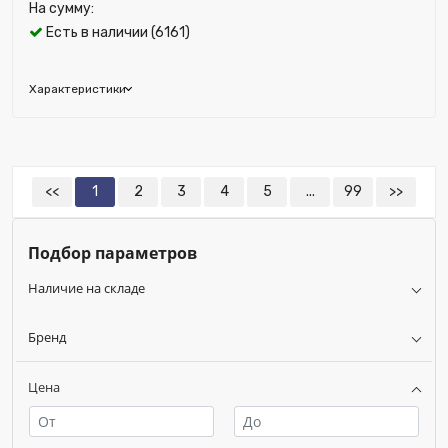
На сумму:
Есть в наличии (6161)
Характеристики
Бренд:
EVRA
Цвет решетки:
Белый
Глубина (мм):
86
<<
1
2
3
4
5
...
99
>>
Материал:
Пластик
Ширина (мм):
60
Подбор параметров
Высота (мм):
60
Наличие на складе
Бренд
Цена