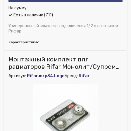
На сумму:
Есть в наличии (711)
Универсальный комплект подключения 1/2 с логотипом
Рифар
Характеристики
Бренд:
Rifar
Монтажный комплект для
Цвет решетки:
Белый
радиаторов Rifar Монолит/Супремо
Глубина (мм):
50
3/4" (блистер)
Артикул:
Rifar.mkp34.Logo
Бренд:
Rifar
Исключить из публикации на веб-витрине mag1c:
Нет
Материал:
Сталь
Ширина (мм):
100
Высота (мм):
150
Номенклатура:
Универсальный комплект подключения
1/2" с логотипом Рифар