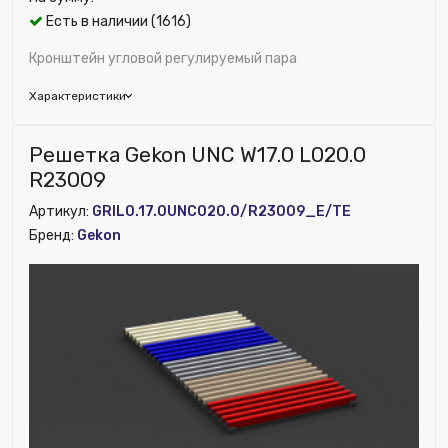
Есть в наличии (1616)
Кронштейн угловой регулируемый пара
Характеристики
Бренд:
Rifar
Решетка Gekon UNC W17.0 L020.0
Цвет решетки:
Белый
R23009
Глубина (мм):
100
Артикул:
GRIL0.17.0UNC020.0/R23009_E/TE
Исключить из публикации на веб-витрине mag1c:
Бренд:
Gekon
Нет
Материал:
Сталь
Ширина (мм):
100
Высота (мм):
100
Номенклатура:
Кронштейн угловой регулируемый
(пара)