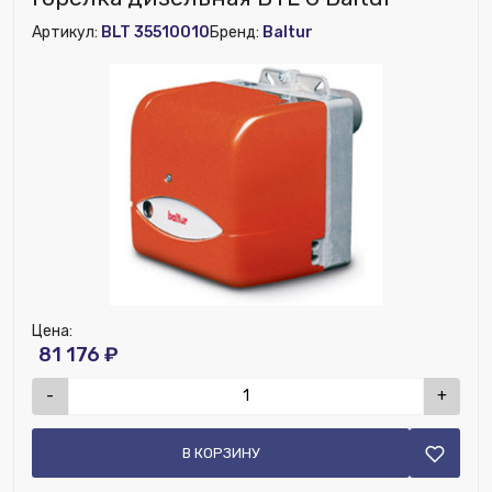
Топливо:
Дизель
Артикул:
BLT 35510010
Бренд:
Baltur
Модель:
BTL 20
Мощность горелки максимальная, кВт:
261
Мощность горелки минимальная, кВт:
118
Номенклатура:
Горелка дизельная BTL 20
Цена:
81 176 ₽
-
+
В КОРЗИНУ