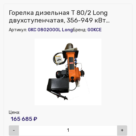
Горелка дизельная T 80/2 Long
двухступенчатая, 356-949 кВт
GOKCE
Артикул:
GKC 0802000L Long
Бренд:
GOKCE
Цена:
165 685 ₽
-
+