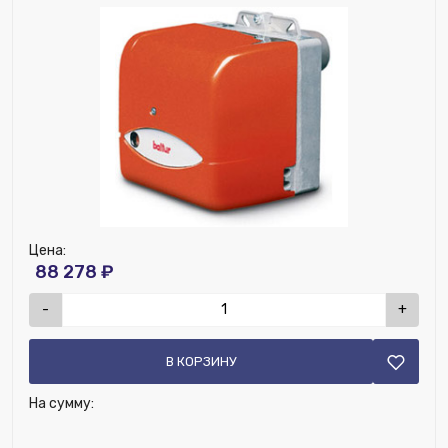
Исключить из публикации на веб-витрине mag1c:
Нет
Ширина (мм):
300
Мощность горелки максимальная, кВт:
42.7
Высота (мм):
540
Мощность горелки минимальная, кВт:
17.8
Номенклатура:
Baltur Горелка дизельная
одноступенчатая BTL 3 H ( с подогревов топлива )
Цена:
88 278 ₽
-
+
В КОРЗИНУ
На сумму: