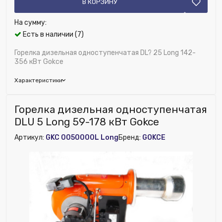
В КОРЗИНУ
На сумму:
Есть в наличии (7)
Горелка дизельная одноступенчатая DL? 25 Long 142-
356 кВт Gokce
Характеристики
Бренд:
GOKCE
Горелка дизельная одноступенчатая
Глубина (мм):
780
DLU 5 Long 59-178 кВт Gokce
Напряжение питания, В:
220/230 В
Артикул:
GKC 0050000L Long
Бренд:
GOKCE
Топливо:
Дизель
Расход топлива минимальный (кг/ч):
12
Количество ступеней:
Одноступенчатая
Расход топлива максимальный (кг/ч):
30
Исключить из публикации на веб-витрине mag1c:
Нет
Модель:
DLЬ 25 Long