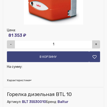
Номенклатура:
Горелка дизельная BTL 3
Цена:
81 353 ₽
-
+
В КОРЗИНУ
На сумму:
Характеристики
Бренд:
Baltur
Горелка дизельная BTL 10
Глубина (мм):
280
Артикул:
BLT 35530010
Бренд:
Baltur
Топливо:
Дизель