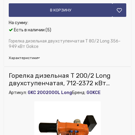
В КОРЗИНУ
На сумму:
Есть в наличии (5)
Горелка дизельная двухступенчатая T 80/2 Long 356-
949 кВт Gokce
Характеристики
Бренд:
GOKCE
Горелка дизельная T 200/2 Long
Глубина (мм):
975
двухступенчатая, 712-2372 кВт
Напряжение питания, В:
380/400 В
GOKCE
Артикул:
GKC 2002000L Long
Бренд:
GOKCE
Топливо:
Дизель
Расход топлива минимальный (кг/ч):
30
Количество ступеней:
Двухступенчатая
Расход топлива максимальный (кг/ч):
80
Исключить из публикации на веб-витрине mag1c:
Нет