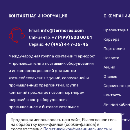
КОНТАКТНАЯ ИНФОРМАЦИЯ
О КОМПАНИ
Презентация
Email:
info@termoros.com
Call-центр:
+7 (499) 500 00 01
Карьера
Сервис:
+7 (495) 447-36-45
Портфолио
Международная группа компаний “Терморос”
Новости
– производитель и поставщик оборудования
Акции
и инженерных решений для систем
Отзывы
жизнеобеспечения зданий, сооружений и
промышленных предприятий. Группа
Сервисные ц
компаний предлагает своим партнерам
Контакты
широкий спектр оборудования:
Личный кабин
промышленное и бытовое котельное
Социальная
оборудование, системы отопления,
ответственно
Продолжая использовать наш сайт, Вы соглашаетесь
водоснабжения, водоподготовки и другие
на обработку куки-файлов (cookie-файлов) в
инженерные системы.
соответствии с
Политикой конфиденциальности и