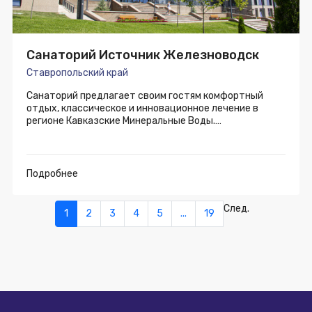
Санаторий Источник Железноводск
Ставропольский край
Санаторий предлагает своим гостям комфортный
отдых, классическое и инновационное лечение в
регионе Кавказские Минеральные Воды.
Использовано оборудование:
Подробнее
1. 900 радиаторов Jaga Mini Canal с естественной
конвекцией с алюминиевыми решетками RNA,
След.
1
2
3
4
5
...
19
2. коллекторы FAR;
3. запорная арматура FIV;
4. балансировочные клапаны CIMBERIO;
5. латунные фитинги APE.