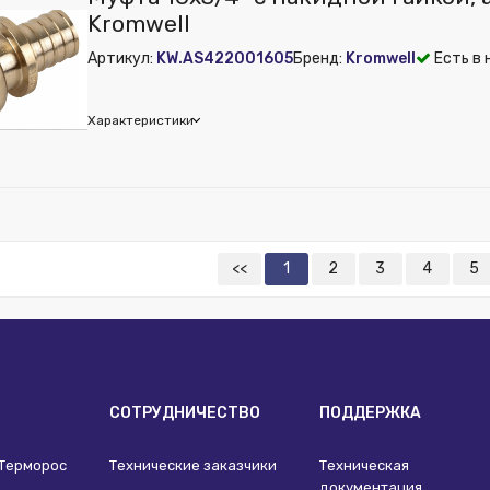
Kromwell
Артикул:
KW.AS422001605
Бренд:
Kromwell
Есть в 
Характеристики
 из публикации на веб-витрине mag1c:
Нет
<<
1
2
3
4
5
И
СОТРУДНИЧЕСТВО
ПОДДЕРЖКА
 Терморос
Технические заказчики
Техническая
документация