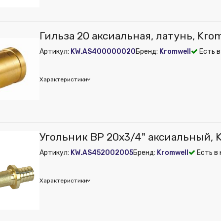
on
Гильза 20 аксиальная, латунь, Kro
 из публикации на веб-витрине mag1c:
Нет
Артикул:
KW.AS400000020
Бренд:
Kromwell
Есть в
Характеристики
 из публикации на веб-витрине mag1c:
Нет
Угольник ВР 20x3/4" аксиальный, 
Артикул:
KW.AS452002005
Бренд:
Kromwell
Есть в 
Характеристики