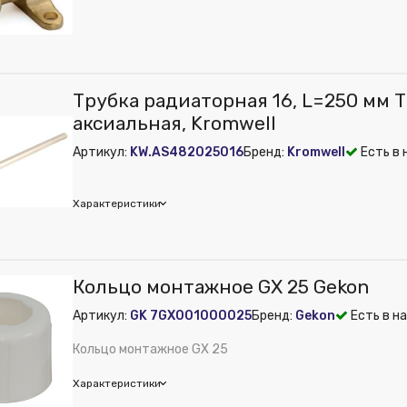
 из публикации на веб-витрине mag1c:
Нет
Трубка радиаторная 16, L=250 мм Т
аксиальная, Kromwell
Артикул:
KW.AS482025016
Бренд:
Kromwell
Есть в 
Характеристики
 из публикации на веб-витрине mag1c:
Нет
Кольцо монтажное GX 25 Gekon
Артикул:
GK 7GX001000025
Бренд:
Gekon
Есть в н
Кольцо монтажное GX 25
Характеристики