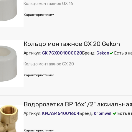
Кольцо монтажное GX 16
Характеристики
on
Кольцо монтажное GX 20 Gekon
 из публикации на веб-витрине mag1c:
Нет
Артикул:
GK 7GX001000020
Бренд:
Gekon
Есть в н
Кольцо монтажное GX 20
Характеристики
on
Водорозетка ВР 16x1/2" аксиальная
 из публикации на веб-витрине mag1c:
Нет
Артикул:
KW.AS454001604
Бренд:
Kromwell
Есть в 
Характеристики