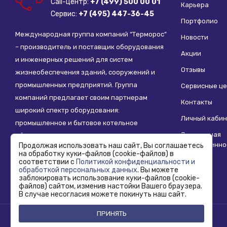
Call-центр:
+7 (499) 500 00 01
Карьера
Сервис:
+7 (495) 447-36-45
Портфолио
Международная группа компаний “Терморос”
Новости
– производитель и поставщик оборудования
Акции
и инженерных решений для систем
Отзывы
жизнеобеспечения зданий, сооружений и
промышленных предприятий. Группа
Сервисные ц
компаний предлагает своим партнерам
Контакты
широкий спектр оборудования:
Личный кабин
промышленное и бытовое котельное
Социальная
оборудование, системы отопления,
ответственно
Продолжая использовать наш сайт, Вы соглашаетесь
водоснабжения, водоподготовки и другие
на обработку куки-файлов (cookie-файлов) в
инженерные системы.
соответствии с
Политикой конфиденциальности и
обработкой персональных данных
. Вы можете
заблокировать использование куки-файлов (cookie-
файлов) сайтом, изменив настойки Вашего браузера.
В случае несогласия можете покинуть наш сайт.
ПРИНЯТЬ
Copyright © 1995 - 2026 Termoros. Все права защищены.