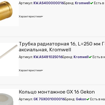
Артикул:
KW.AS400000016
Бренд:
Kromwell
Есть в
Характеристики
 из публикации на веб-витрине mag1c:
Нет
Трубка радиаторная 16, L=250 мм Г
аксиальная, Kromwell
Артикул:
KW.AS481025016
Бренд:
Kromwell
Есть в 
Характеристики
 из публикации на веб-витрине mag1c:
Нет
Кольцо монтажное GX 16 Gekon
Артикул:
GK 7GX001000016
Бренд:
Gekon
Есть в н