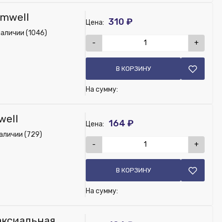
omwell
310 ₽
Цена:
наличии (1046)
-
+
В КОРЗИНУ
На сумму:
well
164 ₽
Цена:
аличии (729)
-
+
В КОРЗИНУ
На сумму:
аксиальная,