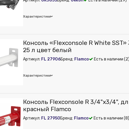
Артикул:
GK3835
Бренд:
Gekon
Есть в наличии (29)
 из публикации на веб-витрине mag1c:
Нет
ембрана:
Нет
м):
100
Характеристики
м):
100
ения:
Нет
набжения:
Нет
on
Консоль «Flexconsole R White SST» 
ет
 из публикации на веб-витрине mag1c:
Нет
25 л цвет белый
оснабжения:
Нет
ембрана:
Нет
Артикул:
FL 27906
Бренд:
Flamco
Есть в наличии (2
ения:
Нет
набжения:
Нет
ет
Характеристики
оснабжения:
Нет
mco
Консоль Flexconsole R 3/4"х3/4", дл
 из публикации на веб-витрине mag1c:
Нет
красный Flamco
ембрана:
Нет
Артикул:
FL 27950
Бренд:
Flamco
Есть в наличии (8
ения:
Нет
набжения:
Нет