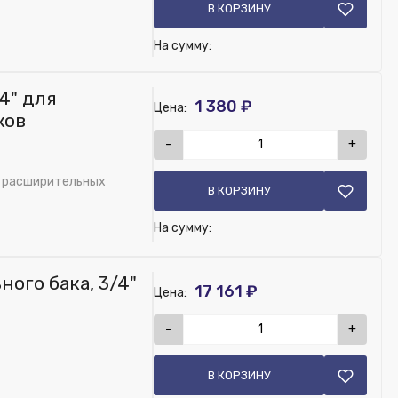
В КОРЗИНУ
На сумму:
4" для
1 380 ₽
Цена:
ков
-
+
я расширительных
В КОРЗИНУ
На сумму:
ого бака, 3/4"
17 161 ₽
Цена:
-
+
ирительных баков
В КОРЗИНУ