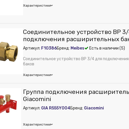
ет
Характеристики
оснабжения:
Нет
mco
Соединительное устройство ВР 3/
 из публикации на веб-витрине mag1c:
Нет
подключения расширительных ба
exconsole R
Артикул:
F10386
Бренд:
Meibes
Есть в наличии (5)
ембрана:
Нет
ура:
Консоль «Flexconsole R» 3/4x3/4 для 8-25 л цвет красный
Соединительное устройство ВР 3/4 для подключени
ения:
Нет
баков
набжения:
Нет
Характеристики
ет
оснабжения:
Нет
bes
Группа подключения расширительн
 из публикации на веб-витрине mag1c:
Нет
Giacomini
ембрана:
Нет
Артикул:
GIA R555Y004
Бренд:
Giacomini
ура:
Соединительное устройство ВР 3/4" для подключения расш
ения:
Нет
набжения:
Нет
Характеристики