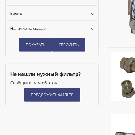
Бренд
Наличие на складе
Бренд:
Gek
Исключить
Сменная м
Не нашли нужный фильтр?
Для отопл
Сообщите нам об этом
Для водос
Для ГВС:
Н
Для холод
Бренд:
Kro
Глубина (м
Диаметр, 