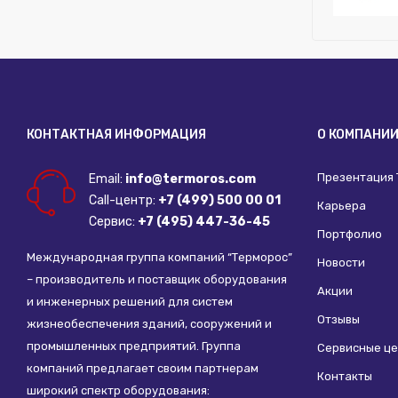
Для ГВС:
Н
Для холод
Бренд:
Gia
Сменная м
Для отопл
Для водос
КОНТАКТНАЯ ИНФОРМАЦИЯ
О КОМПАНИ
Для ГВС:
Н
Для холод
Презентация
Email:
info@termoros.com
Call-центр:
+7 (499) 500 00 01
Карьера
Сервис:
+7 (495) 447-36-45
Портфолио
Международная группа компаний “Терморос”
Новости
– производитель и поставщик оборудования
Акции
и инженерных решений для систем
Отзывы
жизнеобеспечения зданий, сооружений и
промышленных предприятий. Группа
Сервисные ц
компаний предлагает своим партнерам
Контакты
широкий спектр оборудования: