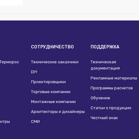
ет
оснабжения:
Нет
comini
ембрана:
Нет
ения:
Нет
набжения:
Нет
И
СОТРУДНИЧЕСТВО
ПОДДЕРЖКА
ет
оснабжения:
Нет
 Терморос
Технические заказчики
Техническая
документация
DIY
Рекламные материалы
Проектировщики
Программы расчетов
Торговые компании
Обучение
Монтажные компании
Статьи о продукции
Архитекторы и дизайнеры
Честный знак
ентры
СМИ