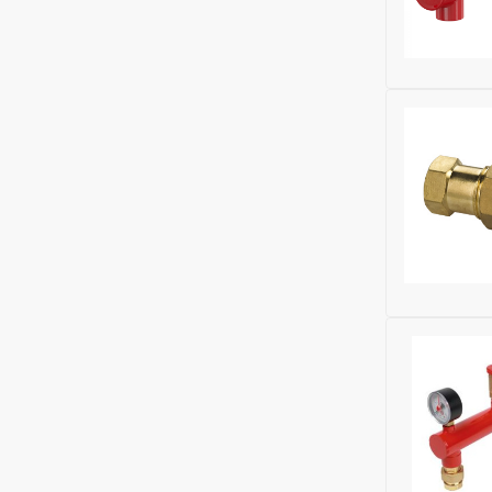
Для ГВС:
Н
Для холод
Бренд:
Fla
Исключить
Модель:
Fl
Сменная м
Номенклат
Для отопл
Для водос
Для ГВС:
Н
Для холод
Бренд:
Mei
Исключить
Сменная м
Номенклат
Для отопл
Для водос