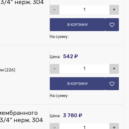
. 3/4" нерж. 304
-
+
В КОРЗИНУ
На сумму:
я
542 ₽
Цена:
-
+
ии (226)
В КОРЗИНУ
На сумму:
 мембранного
3 780 ₽
Цена:
. 3/4" нерж. 304
-
+