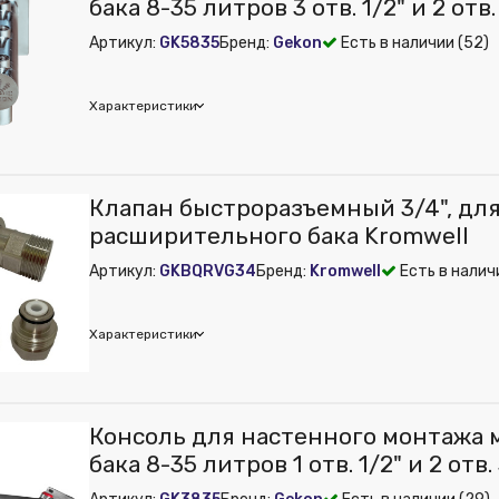
бака 8-35 литров 3 отв. 1/2" и 2 отв
Артикул:
GK5835
Бренд:
Gekon
Есть в наличии (52)
Характеристики
on
Клапан быстроразъемный 3/4", дл
 из публикации на веб-витрине mag1c:
Нет
расширительного бака Kromwell
ембрана:
Нет
Артикул:
GKBQRVG34
Бренд:
Kromwell
Есть в налич
ения:
Нет
набжения:
Нет
ет
Характеристики
оснабжения:
Нет
mwell
Консоль для настенного монтажа
м):
100
бака 8-35 литров 1 отв. 1/2" и 2 отв
дюйм:
3/4"