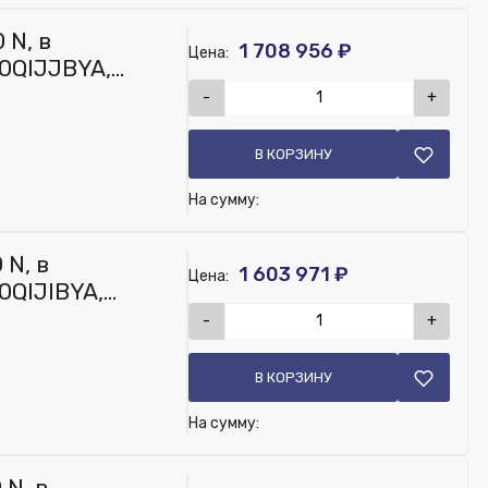
обавить в заказ панель QEST03110
 N, в
1 708 956 ₽
Цена:
0QIJJBYA,
-
+
В КОРЗИНУ
На сумму:
 N, в
1 603 971 ₽
Цена:
0QIJIBYA,
-
+
В КОРЗИНУ
На сумму:
N, в