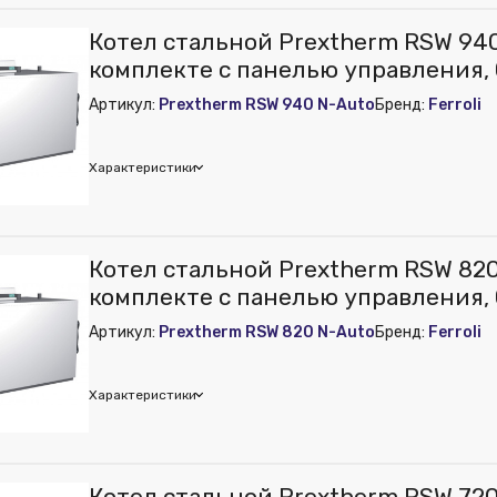
ура:
83802030 Котел стальной ICI REX 12, мощностью 120 кВт. Д
е котла:
Без панели управления
oli
Котел стальной Prextherm RSW 940
й бойлер:
Нет
комплекте с панелью управления, 
й насос:
Нет
Ferroli
Артикул:
Prextherm RSW 940 N-Auto
Бренд:
Ferroli
орания:
Закрытая
о контуров:
Одноконтурный
топки котла:
Сталь
Характеристики
oli
Котел стальной Prextherm RSW 820
комплекте с панелью управления, 
Ferroli
Артикул:
Prextherm RSW 820 N-Auto
Бренд:
Ferroli
Характеристики
oli
Котел стальной Prextherm RSW 720 