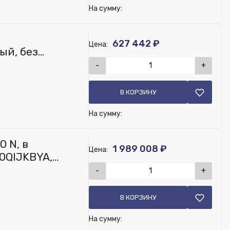
На сумму:
обавить в заказ панель QEST03110
627 442 ₽
Цена:
ый, без
-
+
В КОРЗИНУ
На сумму:
обавить в заказ панель QEST03110
 N, в
1 989 008 ₽
Цена:
0QIJKBYA,
-
+
В КОРЗИНУ
На сумму: