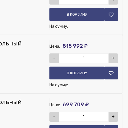
В КОРЗИНУ
На сумму:
польный
815 992 ₽
Цена:
-
+
 Добавить в заказ панель QEST03110
В КОРЗИНУ
На сумму:
польный
699 709 ₽
Цена:
-
+