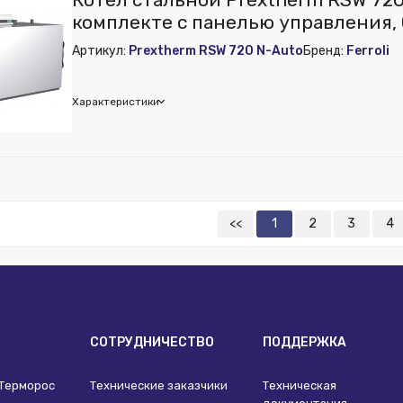
комплекте с панелью управления,
Ferroli
Артикул:
Prextherm RSW 720 N-Auto
Бренд:
Ferroli
Характеристики
oli
<<
1
2
3
4
И
СОТРУДНИЧЕСТВО
ПОДДЕРЖКА
 Терморос
Технические заказчики
Техническая