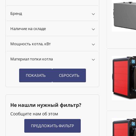
Бренд
Наличие на складе
Мощность котла, кВт
Бренд:
Lam
Материал топки котла
Напряжени
Мощность 
Мощность 
Модель:
ME
Место уст
Принцип р
Не нашли нужный фильтр?
Тип дымох
Диаметр п
Сообщите нам об этом
Бренд:
ICI
Модельный
Встроенны
Управлени
Подключен
Камера сг