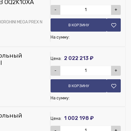
B 0Q2K10XA
-
+
i
RGHINI MEGA PREX N
В КОРЗИНУ
На сумму:
польный
2 022 213 ₽
Цена:
I
-
+
В КОРЗИНУ
На сумму:
польный
1 002 198 ₽
Цена:
-
+