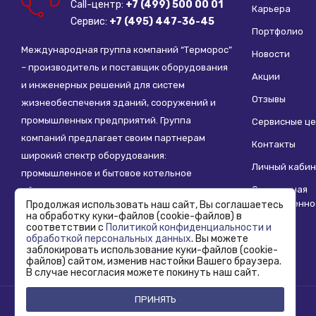
Call-центр:
+7 (499) 500 00 01
Карьера
Сервис:
+7 (495) 447-36-45
Портфолио
Международная группа компаний “Терморос”
Новости
– производитель и поставщик оборудования
Акции
и инженерных решений для систем
Отзывы
жизнеобеспечения зданий, сооружений и
промышленных предприятий. Группа
Сервисные ц
компаний предлагает своим партнерам
Контакты
широкий спектр оборудования:
Личный кабин
промышленное и бытовое котельное
Социальная
оборудование, системы отопления,
ответственно
Продолжая использовать наш сайт, Вы соглашаетесь
водоснабжения, водоподготовки и другие
на обработку куки-файлов (cookie-файлов) в
инженерные системы.
соответствии с
Политикой конфиденциальности и
обработкой персональных данных
. Вы можете
заблокировать использование куки-файлов (cookie-
файлов) сайтом, изменив настойки Вашего браузера.
В случае несогласия можете покинуть наш сайт.
ПРИНЯТЬ
Copyright © 1995 - 2026 Termoros. Все права защищены.