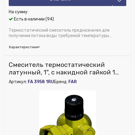
На сумму:
Есть в наличии (94)
Термостатический смеситель предназначен для
получения потока воды требуемой температуры
+30...+65°С. путем смешивания подачи горя...
Характеристики
Бренд:
FAR
Смеситель термостатический
Область применения:
Отопление и водоснабжение
латунный, 1", с накидной гайкой 1
Диаметр, дюйм:
1/2"
1/2" FAR
Артикул:
FA 3958 1RU
Бренд:
FAR
Исключить из публикации на веб-витрине mag1c:
Нет
Модель:
TermoFAR
Материал:
Латунь
Ширина (мм):
120
Номенклатура:
Термосмеситель с обрат.клапанами,
1/2" американки
Диапазон температуры, C:
30-65