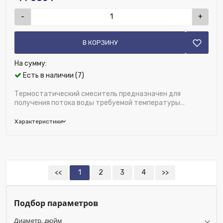
-
+
В КОРЗИНУ
На сумму:
Есть в наличии (7)
Термостатический смеситель предназначен для
получения потока воды требуемой температуры
+30...+65°С. путем смешивания подачи горя...
Характеристики
Бренд:
FAR
Область применения:
Отопление и водоснабжение
Диаметр, дюйм:
1"
<<
1
2
3
4
>>
Исключить из публикации на веб-витрине mag1c:
Нет
Подбор параметров
Модель:
SolarFAR
Материал:
Латунь
Диаметр, дюйм