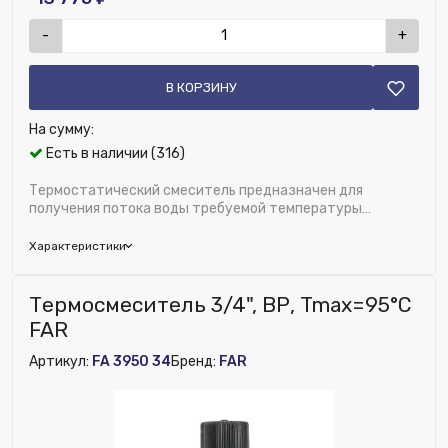
-
+
В КОРЗИНУ
На сумму:
Есть в наличии (316)
Термостатический смеситель предназначен для
получения потока воды требуемой температуры
+30...+65°С путем смешивания подачи горяч...
Характеристики
Бренд:
FAR
Термосмеситель 3/4", ВР, Tmax=95°С
Область применения:
Отопление и водоснабжение
FAR
Диаметр, дюйм:
1"
Артикул:
FA 3950 34
Бренд:
FAR
Исключить из публикации на веб-витрине mag1c:
Нет
Модель:
TermoFAR
Материал:
Латунь