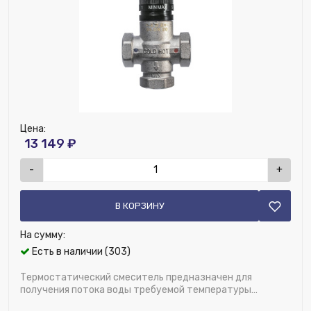
Ширина (мм):
120
Номенклатура:
Термосмеситель 1" ВР, t max = 95 °C
ДУ соединения, мм:
25
Диапазон температуры, C:
30-65
Цена:
13 149 ₽
-
+
В КОРЗИНУ
На сумму:
Есть в наличии (303)
Термостатический смеситель предназначен для
получения потока воды требуемой температуры
+30...+65°С путем смешивания подачи горяч...