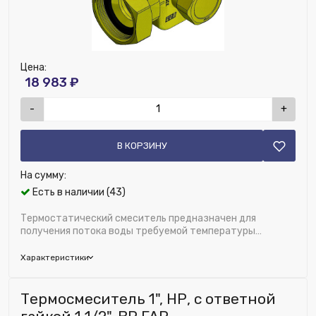
Цена:
18 983 ₽
-
+
В КОРЗИНУ
На сумму:
Есть в наличии (43)
Термостатический смеситель предназначен для
получения потока воды требуемой температуры
+18...+55°С путем смешивания подачи горяч...
Характеристики
Бренд:
FAR
Термосмеситель 1", НР, с ответной
Область применения:
Радиаторное отопление