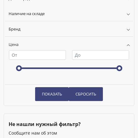
Ширина (мм):
90
Номенклатура:
Термосмеситель SOLAR 1" ВР
Наличие на складе
ДУ соединения, мм:
25
Диапазон температуры, C:
30-65
Бренд
Цена
Не нашли нужный фильтр?
Сообщите нам об этом