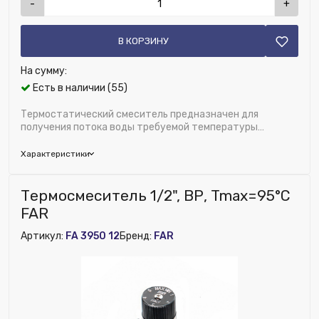
-
+
В КОРЗИНУ
На сумму:
Есть в наличии (55)
Термостатический смеситель предназначен для
получения потока воды требуемой температуры
+30...+65°С. путем смешивания подачи горя...
Характеристики
Бренд:
FAR
Термосмеситель 1/2", ВР, Tmax=95°С
Глубина (мм):
50
FAR
Область применения:
Отопление и водоснабжение
Артикул:
FA 3950 12
Бренд:
FAR
Рабочее давление, бар:
10
Пропускная способность (Kvs), м³/ч:
2.6
Диаметр, дюйм:
3/4"
Исключить из публикации на веб-витрине mag1c:
Нет