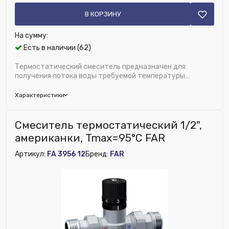
В КОРЗИНУ
На сумму:
Есть в наличии (62)
Термостатический смеситель предназначен для
получения потока воды требуемой температуры
+30...+65°С. путем смешивания подачи горя...
Характеристики
Бренд:
FAR
Смеситель термостатический 1/2",
Глубина (мм):
45
американки, Tmax=95°С FAR
Область применения:
Отопление и водоснабжение
Артикул:
FA 3956 12
Бренд:
FAR
Рабочее давление, бар:
10
Пропускная способность (Kvs), м³/ч:
6.2
Диаметр, дюйм:
1"
Исключить из публикации на веб-витрине mag1c:
Нет
Тип присоединения:
Наружная резьба