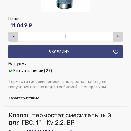
Цена:
11 849 ₽
-
+
В КОРЗИНУ
На сумму:
Есть в наличии (27)
Термостатический смеситель предназначен для
получения потока воды требуемой температуры
+30...+65°С. путем смешивания подачи горя...
Характеристики
Бренд:
FAR
Клапан термостат.смесительный
Область применения:
Отопление и водоснабжение
для ГВС, 1" - Kv 2,2, ВР
Диаметр, дюйм:
3/4"