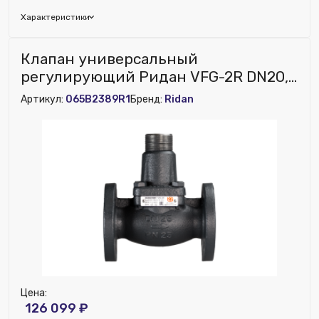
Характеристики
Возможность установки сервопривода:
Нет
Клапан универсальный
Наличие обратного клапана:
Нет
регулирующий Ридан VFG-2R DN20,
Возможность установки термодатчика:
Нет
Kvs 6.3, PN25, Tmax 150, фланцевый,
Артикул:
065B2389R1
Бренд:
Ridan
Наличие дренажа:
Нет
материал корпуса - чугун
Цена:
126 099 ₽