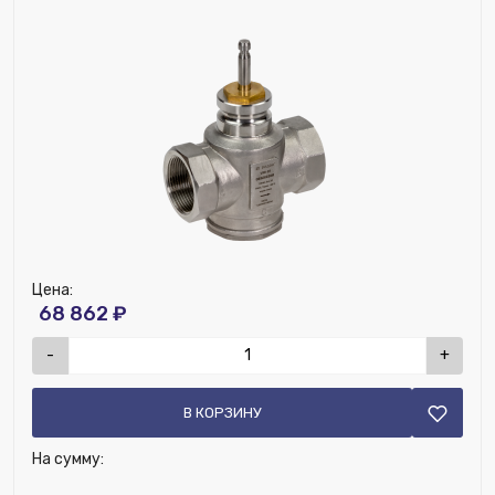
Ширина (мм):
90
Высота (мм):
50
Возможность установки термодатчика:
Нет
Наличие дренажа:
Нет
Цена:
68 862 ₽
-
+
В КОРЗИНУ
На сумму: