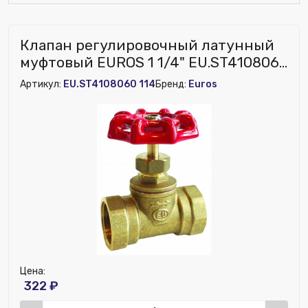
Клапан регулировочный латунный
муфтовый EUROS 1 1/4" EU.ST4108060
114 (Арт.:EU.ST4108060 114)
Артикул:
EU.ST4108060 114
Бренд:
Euros
Цена:
322 ₽