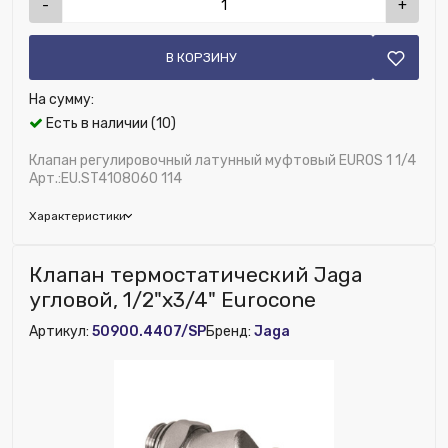
-
+
В КОРЗИНУ
На сумму:
Есть в наличии (10)
Клапан регулировочный латунный муфтовый EUROS 1 1/4
Арт.:EU.ST4108060 114
Характеристики
Бренд:
Euros
Клапан термостатический Jaga
Глубина (мм):
50
угловой, 1/2"x3/4" Eurocone
Материал запорного элемента:
Латунь
Артикул:
50900.4407/SP
Бренд:
Jaga
Область применения:
Радиаторное отопление
Максимальное давление, бар:
16
Возможность установки сервопривода:
Нет
Диаметр, дюйм:
1 1/4"
Исключить из публикации на веб-витрине mag1c: