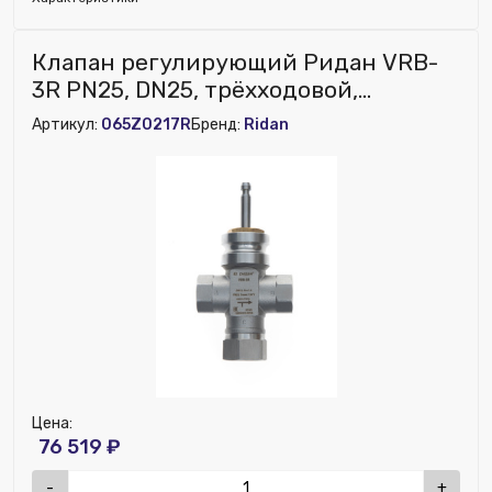
Глубина (мм):
22
Клапан регулирующий Ридан VRB-
Возможность установки сервопривода:
Нет
3R PN25, DN25, трёхходовой,
Наличие обратного клапана:
Нет
седельный, ВР,нержавеющая сталь
Артикул:
065Z0217R
Бренд:
Ridan
Ширина (мм):
90
Высота (мм):
165
Возможность установки термодатчика:
Нет
Наличие дренажа:
Нет
Цена:
76 519 ₽
-
+