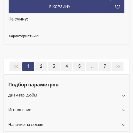
В КОРЗИНУ
На сумму:
Характеристики
Бренд:
Ridan
Возможность установки сервопривода:
Нет
Диаметр, дюйм:
2"
<<
1
2
3
4
5
...
7
>>
Наличие обратного клапана:
Нет
Возможность установки термодатчика:
Нет
Подбор параметров
Наличие дренажа:
Нет
Диаметр, дюйм
Исполнение
Наличие на складе