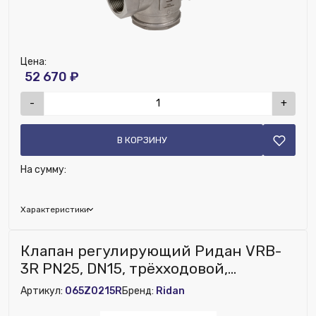
Цена:
52 670 ₽
-
+
В КОРЗИНУ
На сумму:
Характеристики
Глубина (мм):
25
Клапан регулирующий Ридан VRB-
Возможность установки сервопривода:
Нет
3R PN25, DN15, трёхходовой,
Наличие обратного клапана:
Нет
седельный, ВР,нержавеющая сталь
Артикул:
065Z0215R
Бренд:
Ridan
Ширина (мм):
85
Высота (мм):
150