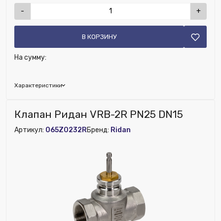
-
+
В КОРЗИНУ
На сумму:
Характеристики
Возможность установки сервопривода:
Нет
Клапан Ридан VRB-2R PN25 DN15
Наличие обратного клапана:
Нет
Артикул:
065Z0232R
Бренд:
Ridan
Возможность установки термодатчика:
Нет
Наличие дренажа:
Нет