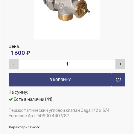
Нет
Наличие обратного клапана:
Нет
Модель:
без модели
Материал:
Латунь
Ширина (мм):
116
Высота (мм):
74
Материал клапана:
Латунь
Цена:
1 600 ₽
Возможность установки термодатчика:
Нет
Наличие дренажа:
Нет
-
+
ДУ соединения, мм:
40
В КОРЗИНУ
На сумму:
Есть в наличии (41)
Термостатический угловой клапан Jaga 1/2 x 3/4
Eurocone Арт.:50900.4407/SP
Характеристики