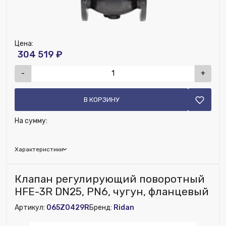
Цена:
304 519 ₽
-
+
В КОРЗИНУ
На сумму:
Характеристики
Глубина (мм):
80
Клапан регулирующий поворотный
Возможность установки сервопривода:
Нет
HFE-3R DN25, PN6, чугун, фланцевый
Наличие обратного клапана:
Нет
Артикул:
065Z0429R
Бренд:
Ridan
Ширина (мм):
310
Высота (мм):
275