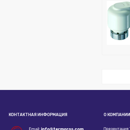
Бренд:
FAR
Напряжени
Область п
Материал:
Ширина (м
Бренд:
FAR
Напряжени
Область п
Материал:
Ширина (м
КОНТАКТНАЯ ИНФОРМАЦИЯ
О КОМПАНИ
Презентация
Email:
info@termoros.com