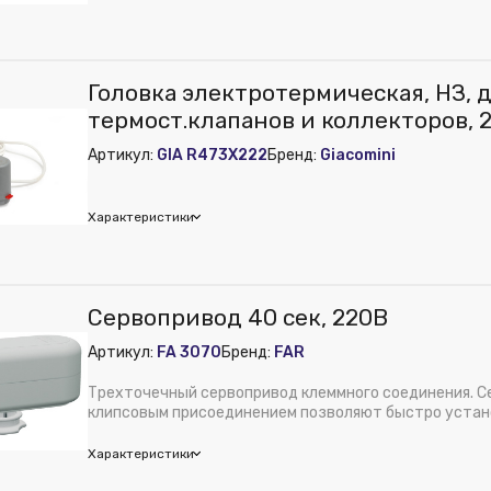
м):
80
ура:
Термоэлектрический привод TWA-A, напряжение 24 В, норм
foss
Головка электротермическая, НЗ, 
е питания, В:
230 В
термост.клапанов и коллекторов, 
 из публикации на веб-витрине mag1c:
Нет
Артикул:
GIA R473X222
Бренд:
Giacomini
з модели
ура:
Термоэлектрический привод, при отсутствии напряжения за
Характеристики
comini
Сервопривод 40 сек, 220В
е питания, В:
24 В
Артикул:
FA 3070
Бренд:
FAR
Трехточечный сервопривод клеммного соединения. С
клипсовым присоединением позволяют быстро устан
без помощи...
Характеристики