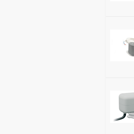
Высота (м
Номенклат
Бренд:
Dan
Напряжени
Исключить
Модель:
бе
Номенклат
Бренд:
Gia
Напряжени