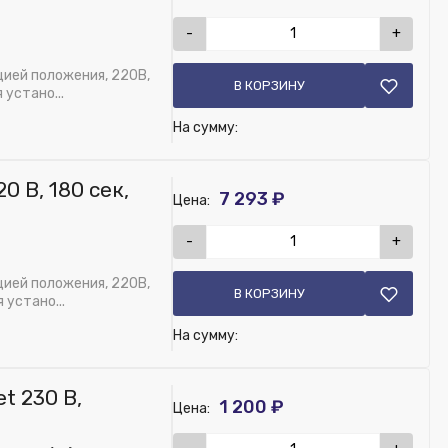
-
+
цией положения, 220В,
В КОРЗИНУ
 устано...
На сумму:
 В, 180 сек,
7 293 ₽
Цена:
-
+
цией положения, 220В,
В КОРЗИНУ
 устано...
На сумму:
t 230 В,
1 200 ₽
Цена: