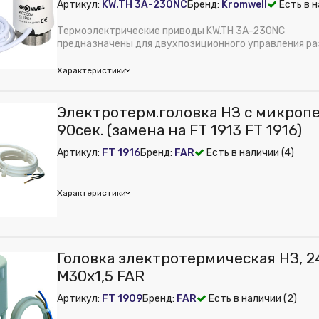
Артикул:
KW.TH 3A-230NC
Бренд:
Kromwell
Есть в н
 из публикации на веб-витрине mag1c:
Нет
Полимер
Термоэлектрические приводы KW.TH 3A-230NC
м):
80
предназначены для двухпозиционного управления р
регулирующими клапанами в систем...
ура:
Электротерм.головка HA 220В, 180 сек., М30х1.5
Характеристики
mwell
Электротерм.головка НЗ с микропе
м):
42
90сек. (замена на FT 1913 FT 1916)
е питания, В:
220/230 В
Артикул:
FT 1916
Бренд:
FAR
Есть в наличии (4)
е:
M30 x 1,5
 из публикации на веб-витрине mag1c:
Нет
м):
42
Характеристики
м):
61
Головка электротермическая НЗ, 24 
м):
65
М30х1,5 FAR
е питания, В:
24 В
Артикул:
FT 1909
Бренд:
FAR
Есть в наличии (2)
рименения:
Отопление