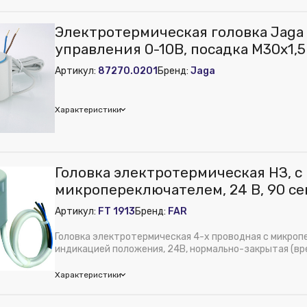
Электротермическая головка Jaga 
е питания, В:
220 В
управления 0-10В, посадка М30х1,5
рименения:
Отопление и водоснабжение
Артикул:
87270.0201
Бренд:
Jaga
Полимер
ура:
Сервопривод 40 сек, 220В
Характеристики
a
Головка электротермическая НЗ, с
м):
100
микропереключателем, 24 В, 90 се
е питания, В:
24 В
Артикул:
FT 1913
Бренд:
FAR
м):
100
м):
70
Головка электротермическая 4-х проводная с микро
ура:
Электротермическая головка Jaga 24В, сигнал управления 0
индикацией положения, 24В, нормально-закрытая (вре
Характеристики