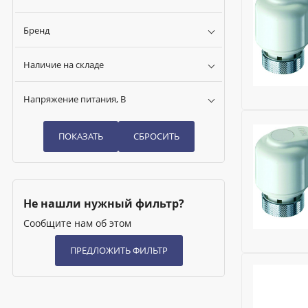
Бренд
Наличие на складе
Напряжение питания, В
Бренд:
FAR
Напряжени
Область п
Исключить
Материал:
Не нашли нужный фильтр?
Ширина (м
Сообщите нам об этом
Номенклат
Бренд:
FAR
Напряжени
Область п