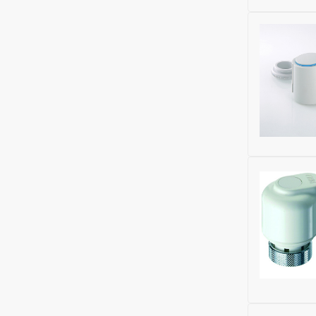
Бренд:
FAR
Напряжени
Область п
Материал:
Номенклат
Бренд:
Jag
Глубина (м
Напряжени
Ширина (м
Высота (м
Номенклат