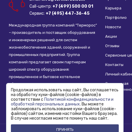
Call-центр:
+7 (499) 500 00 01
Карьера
Сервис:
+7 (495) 447-36-45
Портфолио
Международная группа компаний “Терморос”
Новости
– производитель и поставщик оборудования
Акции
и инженерных решений для систем
Отзывы
жизнеобеспечения зданий, сооружений и
промышленных предприятий. Группа
Сервисные ц
компаний предлагает своим партнерам
Контакты
широкий спектр оборудования:
Личный кабин
промышленное и бытовое котельное
Социальная
оборудование, системы отопления,
ответственно
Продолжая использовать наш сайт, Вы соглашаетесь
водоснабжения, водоподготовки и другие
на обработку куки-файлов (cookie-файлов) в
инженерные системы.
соответствии с
Политикой конфиденциальности и
обработкой персональных данных
. Вы можете
заблокировать использование куки-файлов (cookie-
файлов) сайтом, изменив настойки Вашего браузера.
В случае несогласия можете покинуть наш сайт.
ПРИНЯТЬ