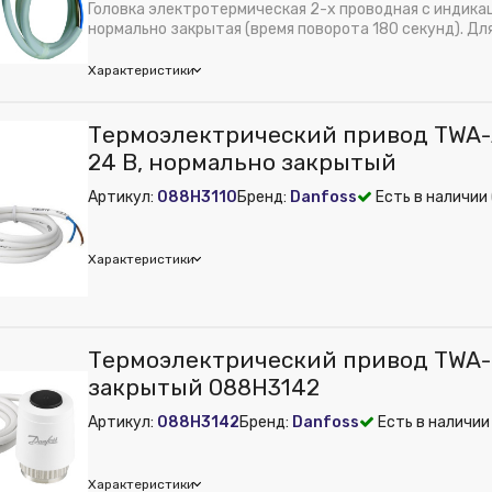
ное давление, бар:
10
Головка электротермическая 2-х проводная с индика
 из публикации на веб-витрине mag1c:
Нет
нормально закрытая (время поворота 180 секунд). Для
Полимер
Характеристики
м):
70
м):
60
Термоэлектрический привод TWA-
е питания, В:
24 В
24 В, нормально закрытый
рименения:
Отопление
Артикул:
088H3110
Бренд:
Danfoss
Есть в наличии 
Полимер
м):
70
Характеристики
foss
Термоэлектрический привод TWA-K,
м):
40
закрытый 088H3142
е питания, В:
24 В
Артикул:
088H3142
Бренд:
Danfoss
Есть в наличии 
 из публикации на веб-витрине mag1c:
Нет
WA-A
м):
40
Характеристики