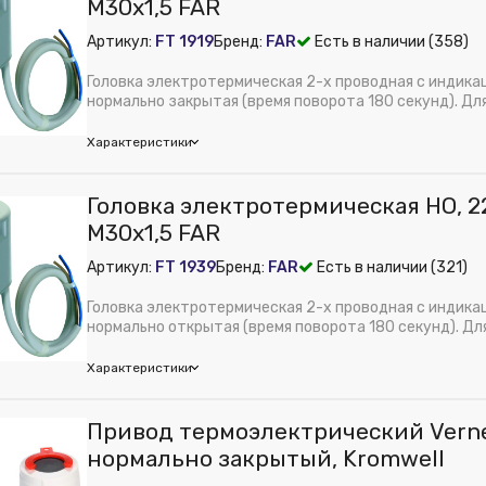
М30х1,5 FAR
Артикул:
FT 1919
Бренд:
FAR
Есть в наличии (358)
Головка электротермическая 2-х проводная с индика
нормально закрытая (время поворота 180 секунд). Для
Характеристики
Головка электротермическая НО, 220
е питания, В:
220 В
М30х1,5 FAR
рименения:
Отопление
Артикул:
FT 1939
Бренд:
FAR
Есть в наличии (321)
 из публикации на веб-витрине mag1c:
Нет
Полимер
Головка электротермическая 2-х проводная с индика
м):
80
нормально открытая (время поворота 180 секунд). Для
ура:
Электротерм.головка НЗ 220В, 180сек., М30х1.5
Характеристики
Привод термоэлектрический Verne
е питания, В:
220 В
нормально закрытый, Kromwell
рименения:
Отопление