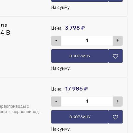
На сумму:
ально закрытый
для
3 798 ₽
Цена:
24 В
-
+
крыт (НЗ), M30x1,5
В КОРЗИНУ
На сумму:
17 986 ₽
Цена:
-
+
ервоприводы с
овить сервопривод
В КОРЗИНУ
На сумму: