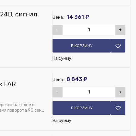
24В, сигнал
14 361 ₽
Цена:
-
+
В КОРЗИНУ
На сумму:
8 843 ₽
Цена:
к FAR
-
+
переключателем и
В КОРЗИНУ
-10В, посадка М30х1,5
мя поворота 90 сек...
На сумму: