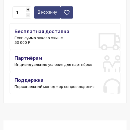
Краснодар:
245 шт.
+
Новосибирск:
36 шт.
В корзину
-
Уфа:
11 шт.
Пятигорск:
1 шт.
Бесплатная доставка
Нижний Новгород:
4 шт.
Если сумма заказа свыше
50 000 ₽
Партнёрам
Индивидуальные условия для партнёров
Поддержка
Персональный менеджер сопровождения