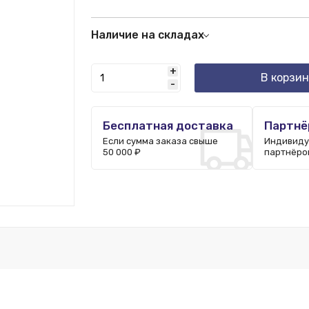
Наличие на складах
Казань:
100 шт.
+
Уфа:
1 шт.
В корзин
-
Москва:
488 шт.
Ростов-на-Дону:
11 шт.
Нижний Новгород:
25 шт.
Бесплатная доставка
Партнё
Если сумма заказа свыше
Индивиду
50 000 ₽
партнёро