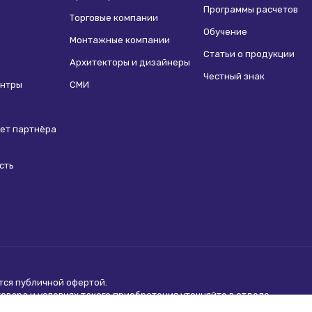
Программы расчетов
Торговые компании
Обучение
Монтажные компании
Статьи о продукции
Архитекторы и дизайнеры
Честный знак
ентры
СМИ
ет партнёра
сть
ются
публичной офертой
.
вара и условиях такого приобретения уточняйте в отделе