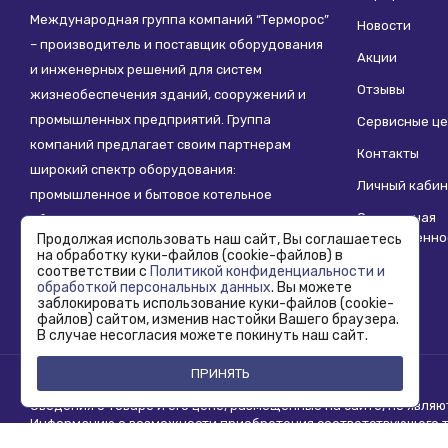
Международная группа компаний “Терморос”
Новости
– производитель и поставщик оборудования
Акции
и инженерных решений для систем
Отзывы
жизнеобеспечения зданий, сооружений и
промышленных предприятий. Группа
Сервисные ц
компаний предлагает своим партнерам
Контакты
широкий спектр оборудования:
Личный кабин
промышленное и бытовое котельное
Социальная
оборудование, системы отопления,
ответственно
Продолжая использовать наш сайт, Вы соглашаетесь
водоснабжения, водоподготовки и другие
на обработку куки-файлов (cookie-файлов) в
инженерные системы.
соответствии с
Политикой конфиденциальности и
обработкой персональных данных
. Вы можете
заблокировать использование куки-файлов (cookie-
файлов) сайтом, изменив настойки Вашего браузера.
В случае несогласия можете покинуть наш сайт.
ПРИНЯТЬ
Copyright © 1995 - 2026 Termoros. Все права защищены.
Сведения о товаре и его цене, размещенные на сайте, не явля
Информацию о возможности приобретения соответствующего то
продаж.