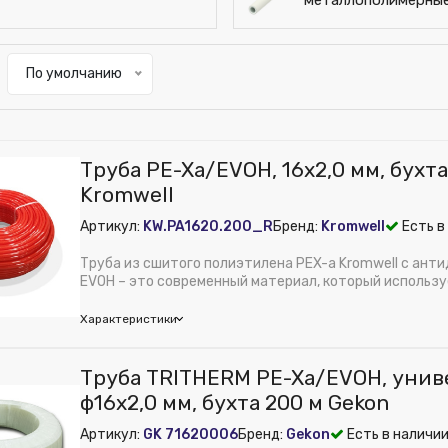
металлополимерны
По умолчанию
Труба PE-Xa/EVOH, 16x2,0 мм, бухта
Kromwell
Артикул:
KW.PA1620.200_R
Бренд:
Kromwell
Есть в
Труба из сшитого полиэтилена PEX-a Kromwell с ан
EVOH – это современный материал, который используе
Характеристики
mwell
Труба TRITHERM PE-Xa/EVOH, унив
м):
620
ф16х2,0 мм, бухта 200 м Gekon
авление, бар:
6
Артикул:
GK 71620006
Бренд:
Gekon
Есть в наличии
трубы:
Pex