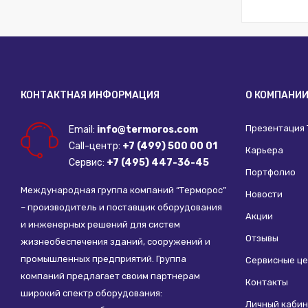
Исключить
Наличие к
Материал:
Толщина с
ДУ трубы, 
КОНТАКТНАЯ ИНФОРМАЦИЯ
О КОМПАНИ
Презентация
Email:
info@termoros.com
Call-центр:
+7 (499) 500 00 01
Карьера
Сервис:
+7 (495) 447-36-45
Портфолио
Международная группа компаний “Терморос”
Новости
– производитель и поставщик оборудования
Акции
и инженерных решений для систем
Отзывы
жизнеобеспечения зданий, сооружений и
промышленных предприятий. Группа
Сервисные ц
компаний предлагает своим партнерам
Контакты
широкий спектр оборудования:
Личный кабин