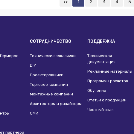
 из публикации на веб-витрине mag1c:
Нет
<<
1
2
3
4
5
ислородного барьера:
Да
PE-Xa
тенки, мм:
2.2
мм:
16
И
СОТРУДНИЧЕСТВО
ПОДДЕРЖКА
 Терморос
Технические заказчики
Техническая
документация
DIY
Рекламные материалы
Проектировщики
Программы расчетов
Торговые компании
Обучение
Монтажные компании
Статьи о продукции
Архитекторы и дизайнеры
Честный знак
ентры
СМИ
ет партнёра