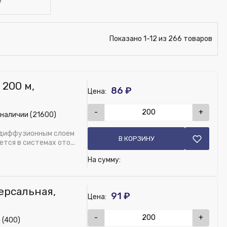
е
Показано 1-12 из 266 товаров
 200 м,
86 ₽
Цена:
-
+
 наличии (21600)
тидиффузионным слоем
В КОРЗИНУ
тся в системах ото...
На сумму:
ерсальная,
91 ₽
Цена:
-
+
 (400)