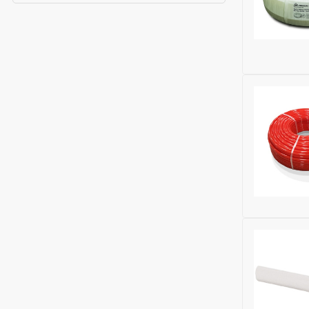
Исключить
Наличие к
Тип сшивк
Материал:
Ширина (м
Бренд:
Gek
Высота (м
Глубина (м
Толщина с
Максималь
ДУ трубы, 
Рабочее д
Максималь
Исключить
Максималь
Наличие к
Диаметр т
Тип сшивк
Материал:
Ширина (м
Бренд:
Kro
Высота (м
Глубина (м
Модельный
Рабочее д
Толщина с
Материал 
Максималь
Исключить
ДУ трубы, 