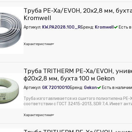
м):
109
STEMS
Труба PE-Xa/EVOH, 20х2,8 мм, бухта
м):
18
м):
240
Kromwell
тенки, мм:
2.2
авление, бар:
6
мм:
16
Артикул:
KW.PA2028.100_R
Бренд:
Kromwell
Есть в
трубы:
Pex
ное рабочее давление, бар:
6
ислородного барьера:
Да
ная рабочая температура, ℃:
95°C
PE-Xa
Характеристики
рубы, мм:
16
тенки, мм:
2
мм:
16
ное рабочее давление, бар:
10
mwell
Труба TRITHERM PE-Xa/EVOH, унив
ная рабочая температура, ℃:
90°C
авление, бар:
10
ф20х2,8 мм, бухта 100 м Gekon
 из публикации на веб-витрине mag1c:
Нет
Артикул:
GK 72010010
Бренд:
Gekon
Есть в наличии
ислородного барьера:
Да
PE-Xa
Труба изготавливается из сшитого полиэтилена PE-Xa
тенки, мм:
2.8
соответствии с ГОСТ 32415-2013, SDR 7,4. Имеет ант
мм:
20
Характеристики
on