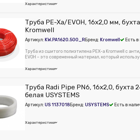
Характеристики
PE-Xa
м):
32
on
Труба PE-Xa/EVOH, 16x2,0 мм, бухта
м):
999.99
м):
25
Kromwell
 ряд:
TRITHERM
ное давление, бар:
10
тенки, мм:
4.4
Артикул:
KW.PA1620.500_R
Бренд:
Kromwell
Есть в
авление, бар:
10
ная температура, °С:
95
 из публикации на веб-витрине mag1c:
Нет
Труба из сшитого полиэтилена PEX-a Kromwell с ан
мм:
32
ислородного барьера:
Да
EVOH – это современный материал, который используе
и:
A
Характеристики
PE-Xa
м):
25
mwell
Труба Radi Pipe PN6, 16x2,0, бухта 
м):
999.99
м):
109
белая USYSTEMS
 ряд:
TRITHERM
авление, бар:
6
тенки, мм:
3.5
Артикул:
US 1137018
Бренд:
USYSTEMS
Есть в нали
трубы:
Pex
ная температура, °С:
95
 из публикации на веб-витрине mag1c:
Нет
мм:
25
ислородного барьера:
Да
Характеристики
и:
A
PE-Xa