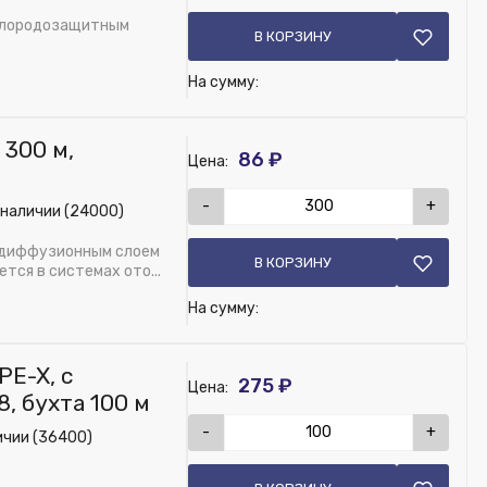
ислородозащитным
В КОРЗИНУ
в...
На сумму:
 300 м,
86 ₽
Цена:
-
+
 наличии (24000)
тидиффузионным слоем
В КОРЗИНУ
тся в системах ото...
На сумму:
PE-X, с
275 ₽
Цена:
, бухта 100 м
-
+
ичии (36400)