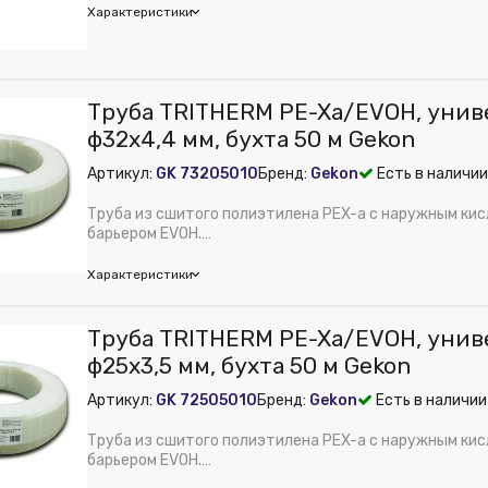
ислородного барьера:
Да
Характеристики
и:
A
PE-Xa
м):
950
comini
Труба TRITHERM PE-Xa/EVOH, унив
м):
230
м):
1000
ф32х4,4 мм, бухта 50 м Gekon
тенки, мм:
2
авление, бар:
6
мм:
16
Артикул:
GK 73205010
Бренд:
Gekon
Есть в наличии
 из публикации на веб-витрине mag1c:
Нет
ное рабочее давление, бар:
6
ислородного барьера:
Да
Труба из сшитого полиэтилена PEX-a с наружным к
ная рабочая температура, ℃:
95°C
PE-Xb
барьером EVOH.
рубы, мм:
16
Предназначена для применения в системах отопления, 
м):
1000
Характеристики
м):
300
тенки, мм:
2.8
on
Труба TRITHERM PE-Xa/EVOH, унив
мм:
20
м):
32
ф25х3,5 мм, бухта 50 м Gekon
ное давление, бар:
10
Артикул:
GK 72505010
Бренд:
Gekon
Есть в наличии
авление, бар:
6
 из публикации на веб-витрине mag1c:
Нет
Труба из сшитого полиэтилена PEX-a с наружным к
ислородного барьера:
Да
барьером EVOH.
Предназначена для применения в системах отопления, 
и:
A