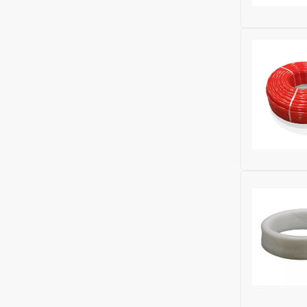
Материал:
Ширина (м
Бренд:
Gek
Высота (м
Глубина (м
Модельный
Максималь
Толщина с
Рабочее д
Максималь
Исключить
ДУ трубы, 
Наличие к
Тип сшивк
Материал:
Ширина (м
Бренд:
Kro
Высота (м
Глубина (м
Модельный
Рабочее д
Толщина с
Материал 
Максималь
Исключить
ДУ трубы, 
Наличие к
Тип сшивк
Материал: