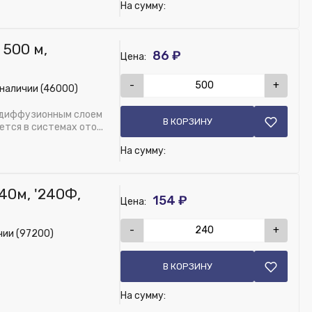
На сумму:
 500 м,
86 ₽
Цена:
-
+
 наличии (46000)
тидиффузионным слоем
В КОРЗИНУ
тся в системах ото...
На сумму:
240м, '240Ф,
154 ₽
Цена:
-
+
чии (97200)
В КОРЗИНУ
На сумму: