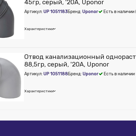
45гр, серый, '20А, Uponor
Артикул:
UP 1051183
Бренд:
Uponor
Есть в наличии 
Характеристики
nor
Отвод канализационный однорас
 из публикации на веб-витрине mag1c:
Нет
88,5гр, серый, '20А, Uponor
Артикул:
UP 1051188
Бренд:
Uponor
Есть в наличии 
Характеристики
nor
 из публикации на веб-витрине mag1c:
Нет