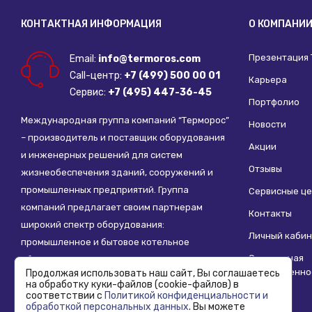
КОНТАКТНАЯ ИНФОРМАЦИЯ
О КОМПАНИ
Презентация
Email:
info@termoros.com
Call-центр:
+7 (499) 500 00 01
Карьера
Сервис:
+7 (495) 447-36-45
Портфолио
Международная группа компаний “Терморос”
Новости
– производитель и поставщик оборудования
Акции
и инженерных решений для систем
Отзывы
жизнеобеспечения зданий, сооружений и
промышленных предприятий. Группа
Сервисные ц
компаний предлагает своим партнерам
Контакты
широкий спектр оборудования:
Личный кабин
промышленное и бытовое котельное
Социальная
оборудование, системы отопления,
ответственно
Продолжая использовать наш сайт, Вы соглашаетесь
водоснабжения, водоподготовки и другие
на обработку куки-файлов (cookie-файлов) в
инженерные системы.
соответствии с
Политикой конфиденциальности и
обработкой персональных данных
. Вы можете