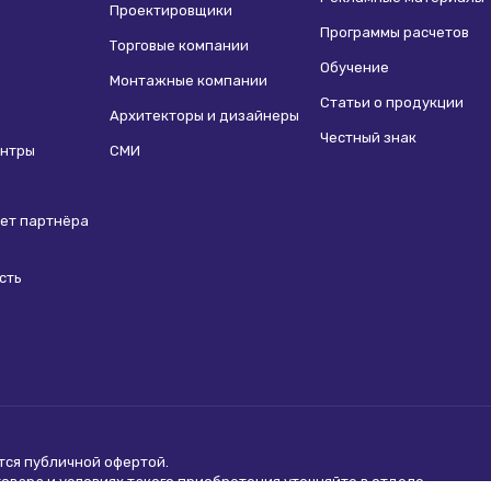
Проектировщики
Программы расчетов
Торговые компании
Обучение
Монтажные компании
Статьи о продукции
Архитекторы и дизайнеры
Честный знак
ентры
СМИ
ет партнёра
сть
ются
публичной офертой
.
вара и условиях такого приобретения уточняйте в отделе