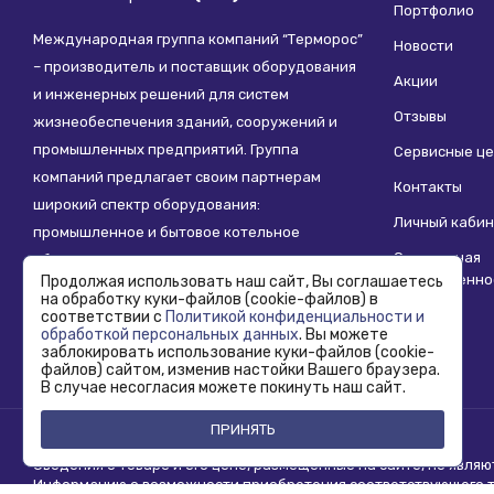
Портфолио
Международная группа компаний “Терморос”
Новости
– производитель и поставщик оборудования
Акции
и инженерных решений для систем
Отзывы
жизнеобеспечения зданий, сооружений и
промышленных предприятий. Группа
Сервисные ц
компаний предлагает своим партнерам
Контакты
широкий спектр оборудования:
Личный кабин
промышленное и бытовое котельное
Социальная
оборудование, системы отопления,
ответственно
Продолжая использовать наш сайт, Вы соглашаетесь
водоснабжения, водоподготовки и другие
на обработку куки-файлов (cookie-файлов) в
инженерные системы.
соответствии с
Политикой конфиденциальности и
обработкой персональных данных
. Вы можете
заблокировать использование куки-файлов (cookie-
файлов) сайтом, изменив настойки Вашего браузера.
В случае несогласия можете покинуть наш сайт.
ПРИНЯТЬ
Copyright © 1995 - 2026 Termoros. Все права защищены.
Сведения о товаре и его цене, размещенные на сайте, не явля
Информацию о возможности приобретения соответствующего то