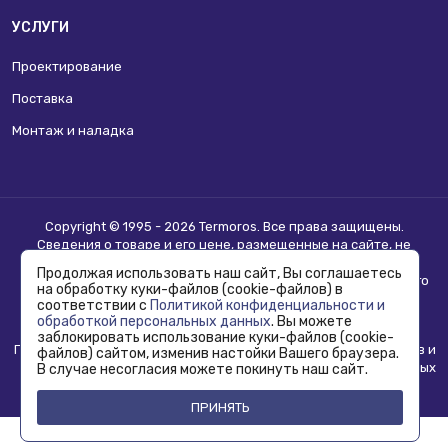
УСЛУГИ
Проектирование
Поставка
Монтаж и наладка
Copyright © 1995 - 2026 Termoros. Все права защищены.
Сведения о товаре и его цене, размещенные на сайте, не
являются
публичной офертой
.
Продолжая использовать наш сайт, Вы соглашаетесь
Информацию о возможности приобретения соответствующего
на обработку куки-файлов (cookie-файлов) в
товара и условиях такого приобретения уточняйте в отделе
соответствии с
Политикой конфиденциальности и
продаж.
обработкой персональных данных
. Вы можете
заблокировать использование куки-файлов (cookie-
Политика конфиденциальности, использования сookie-файлов и
файлов) сайтом, изменив настойки Вашего браузера.
обработка персональных данных
В случае несогласия можете покинуть наш сайт.
ПРИНЯТЬ