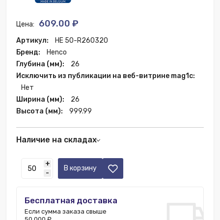
609.00 ₽
Цена:
Артикул:
HE 50-R260320
Бренд:
Henco
Глубина (мм):
26
Исключить из публикации на веб-витрине mag1c:
Нет
Ширина (мм):
26
Высота (мм):
999.99
Наличие на складах
Казань:
250 шт.
+
Краснодар:
250 шт.
В корзину
-
Новосибирск:
150 шт.
Москва:
3750 шт.
Бесплатная доставка
Ростов-на-Дону:
550 шт.
Если сумма заказа свыше
Пятигорск:
150 шт.
50 000 ₽